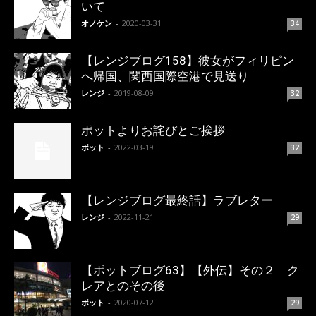
いて
オノケン
-
2020-03-31
34
【レンジブログ158】彼女がフィリピン
へ帰国、関西国際空港で見送り
レンジ
-
2019-08-09
32
ポットよりお詫びとご挨拶
ポット
-
2022-03-19
32
【レンジブログ最終話】ラブレター
レンジ
-
2022-11-21
29
【ポットブログ63】【外伝】その２ ク
レアとのその後
ポット
-
2020-07-12
29