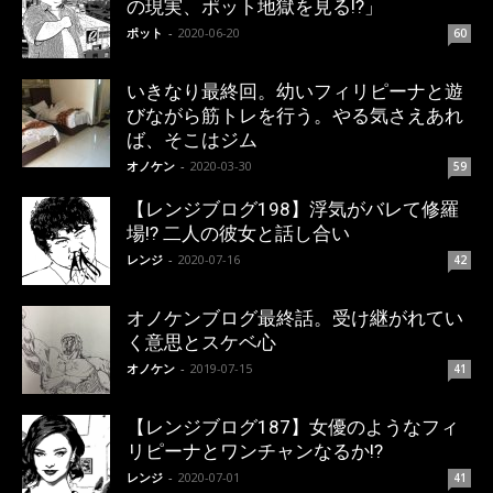
の現実、ポット地獄を見る!?」
ポット
-
2020-06-20
60
いきなり最終回。幼いフィリピーナと遊
びながら筋トレを行う。やる気さえあれ
ば、そこはジム
オノケン
-
2020-03-30
59
【レンジブログ198】浮気がバレて修羅
場!? 二人の彼女と話し合い
レンジ
-
2020-07-16
42
オノケンブログ最終話。受け継がれてい
く意思とスケベ心
オノケン
-
2019-07-15
41
【レンジブログ187】女優のようなフィ
リピーナとワンチャンなるか!?
レンジ
-
2020-07-01
41