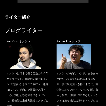
ライター紹介
ブログライター
Ken Ono オノケン
Range Abe レンジ
オノケンは日本で働く普通の３０代
オノケンの先輩、レンジ。あるきっ
サラリーマン。職場の先輩であるレ
かけからマニラを訪れるようにな
ンジの誘いからマニラ旅行へ。趣味
り、後に現地法人を持つまでに。実
は筋トレ、筋肉こそ正義だと思って
体験に基づいたフィリピンの闇、貧
いる。旅行記や恋愛ネタをメイン
困と格差、現地ビジネスなどオノケ
に、英会話の上達方法等もアップし
ンとは違う視点の記事をアップしま