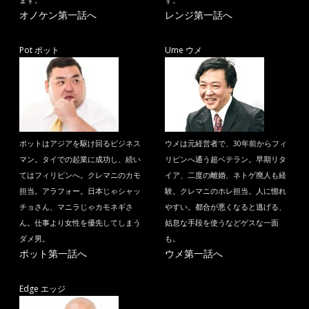
ます。
す。
オノケン第一話へ
レンジ第一話へ
Pot ポット
Ume ウメ
ポットはアジアを駆け回るビジネス
ウメは元経営者で、30年前からフィ
マン。タイでの起業に成功し、続い
リピンへ通う超ベテラン。早期リタ
てはフィリピンへ。クレマニのカモ
イア、二度の離婚、ネトゲ廃人も経
担当。アラフォー。日本じゃシャッ
験。クレマニのホレ担当。人に惚れ
チョさん、マニラじゃカモネギさ
やすい。都合が悪くなると逃げる、
ん。仕事より女性を優先してしまう
姑息な手段を使うなどゲスな一面
ダメ男。
も。
ポット第一話へ
ウメ第一話へ
Edge エッジ