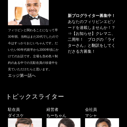
新ブログライター募集中！
あなたのフィリピンエピソ
ードを連載しませんか！？
フィリピンと関わることになって早
⇒
【お知らせ】クレマニ、
30年弱、当時はまだ20代でしたので
二周年！ ブログの「ライ
今はすっかりおじいちゃんです。だ
ターさん」と翻訳をしてく
いたい90年代前半から2000年頃にか
ださる方募集！
けてのお話です。立場も含め色々制
約のある中での元駐在員の珍道中を
見ていただけたらと思います。
エッジ第一話へ
トピックスライター
駐在員
経営者
会社員
ダイスケ
ちーちゃん
マシャ