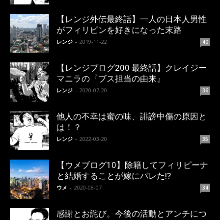
【レンジ外伝最終話】一人の日本人男性
がフィリピンを好きになった末路
レンジ
-
2019-11-22
40
【レンジブログ200 最終話】クレイジー
マニラの『ブス担当の由来』
レンジ
-
2020-07-20
36
他人の不幸は蜜の味、誹謗中傷の原因と
は！？
レンジ
-
2022-03-20
35
【ウメブログ10】除籍してフィリピーナ
と結婚することが嫁にバレた!?
ウメ
-
2020-08-07
34
感謝とお詫び。今後の活動とアンチにつ