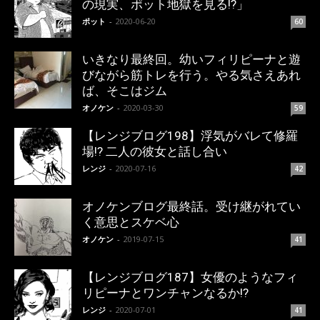
の現実、ポット地獄を見る!?」
ポット
-
2020-06-20
60
いきなり最終回。幼いフィリピーナと遊
びながら筋トレを行う。やる気さえあれ
ば、そこはジム
オノケン
-
2020-03-30
59
【レンジブログ198】浮気がバレて修羅
場!? 二人の彼女と話し合い
レンジ
-
2020-07-16
42
オノケンブログ最終話。受け継がれてい
く意思とスケベ心
オノケン
-
2019-07-15
41
【レンジブログ187】女優のようなフィ
リピーナとワンチャンなるか!?
レンジ
-
2020-07-01
41