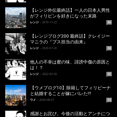
【レンジ外伝最終話】一人の日本人男性
がフィリピンを好きになった末路
レンジ
-
2019-11-22
40
【レンジブログ200 最終話】クレイジー
マニラの『ブス担当の由来』
レンジ
-
2020-07-20
36
他人の不幸は蜜の味、誹謗中傷の原因と
は！？
レンジ
-
2022-03-20
35
【ウメブログ10】除籍してフィリピーナ
と結婚することが嫁にバレた!?
ウメ
-
2020-08-07
34
感謝とお詫び。今後の活動とアンチにつ