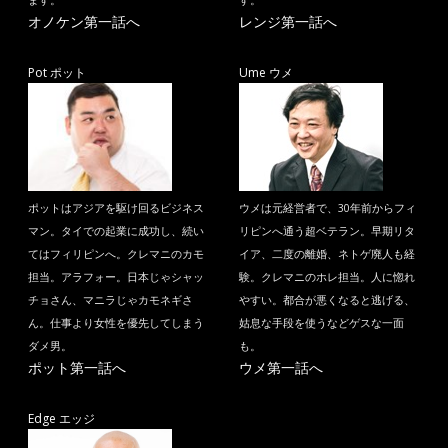
ます。
す。
オノケン第一話へ
レンジ第一話へ
Pot ポット
Ume ウメ
ポットはアジアを駆け回るビジネス
ウメは元経営者で、30年前からフィ
マン。タイでの起業に成功し、続い
リピンへ通う超ベテラン。早期リタ
てはフィリピンへ。クレマニのカモ
イア、二度の離婚、ネトゲ廃人も経
担当。アラフォー。日本じゃシャッ
験。クレマニのホレ担当。人に惚れ
チョさん、マニラじゃカモネギさ
やすい。都合が悪くなると逃げる、
ん。仕事より女性を優先してしまう
姑息な手段を使うなどゲスな一面
ダメ男。
も。
ポット第一話へ
ウメ第一話へ
Edge エッジ