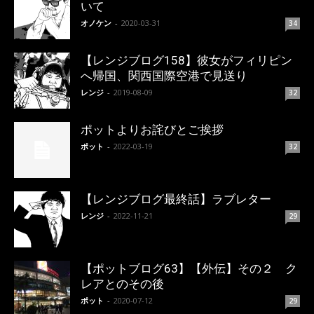
いて
オノケン
-
2020-03-31
34
【レンジブログ158】彼女がフィリピン
へ帰国、関西国際空港で見送り
レンジ
-
2019-08-09
32
ポットよりお詫びとご挨拶
ポット
-
2022-03-19
32
【レンジブログ最終話】ラブレター
レンジ
-
2022-11-21
29
【ポットブログ63】【外伝】その２ ク
レアとのその後
ポット
-
2020-07-12
29