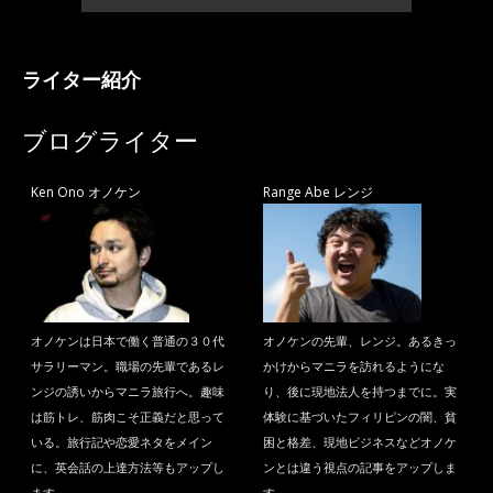
ライター紹介
ブログライター
Ken Ono オノケン
Range Abe レンジ
オノケンは日本で働く普通の３０代
オノケンの先輩、レンジ。あるきっ
サラリーマン。職場の先輩であるレ
かけからマニラを訪れるようにな
ンジの誘いからマニラ旅行へ。趣味
り、後に現地法人を持つまでに。実
は筋トレ、筋肉こそ正義だと思って
体験に基づいたフィリピンの闇、貧
いる。旅行記や恋愛ネタをメイン
困と格差、現地ビジネスなどオノケ
に、英会話の上達方法等もアップし
ンとは違う視点の記事をアップしま