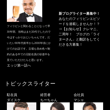
新ブログライター募集中！
あなたのフィリピンエピソ
ードを連載しませんか！？
フィリピンと関わることになって早
⇒
【お知らせ】クレマニ、
30年弱、当時はまだ20代でしたので
二周年！ ブログの「ライ
今はすっかりおじいちゃんです。だ
ターさん」と翻訳をしてく
いたい90年代前半から2000年頃にか
ださる方募集！
けてのお話です。立場も含め色々制
約のある中での元駐在員の珍道中を
見ていただけたらと思います。
エッジ第一話へ
トピックスライター
駐在員
経営者
会社員
ダイスケ
ちーちゃん
マシャ