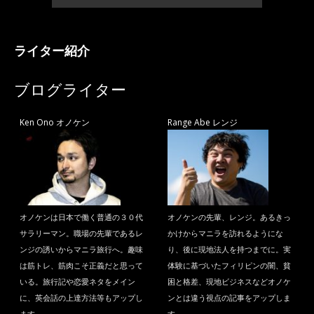
ライター紹介
ブログライター
Ken Ono オノケン
Range Abe レンジ
オノケンは日本で働く普通の３０代
オノケンの先輩、レンジ。あるきっ
サラリーマン。職場の先輩であるレ
かけからマニラを訪れるようにな
ンジの誘いからマニラ旅行へ。趣味
り、後に現地法人を持つまでに。実
は筋トレ、筋肉こそ正義だと思って
体験に基づいたフィリピンの闇、貧
いる。旅行記や恋愛ネタをメイン
困と格差、現地ビジネスなどオノケ
に、英会話の上達方法等もアップし
ンとは違う視点の記事をアップしま