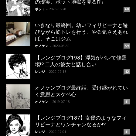
の現実、ポット地獄を見る!?」
ポット
-
2020-06-20
60
いきなり最終回。幼いフィリピーナと遊
びながら筋トレを行う。やる気さえあれ
ば、そこはジム
オノケン
-
2020-03-30
59
【レンジブログ198】浮気がバレて修羅
場!? 二人の彼女と話し合い
レンジ
-
2020-07-16
42
オノケンブログ最終話。受け継がれてい
く意思とスケベ心
オノケン
-
2019-07-15
41
【レンジブログ187】女優のようなフィ
リピーナとワンチャンなるか!?
レンジ
-
2020-07-01
41