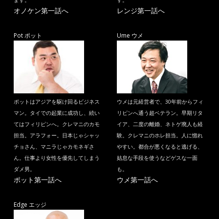
ます。
す。
オノケン第一話へ
レンジ第一話へ
Pot ポット
Ume ウメ
ポットはアジアを駆け回るビジネス
ウメは元経営者で、30年前からフィ
マン。タイでの起業に成功し、続い
リピンへ通う超ベテラン。早期リタ
てはフィリピンへ。クレマニのカモ
イア、二度の離婚、ネトゲ廃人も経
担当。アラフォー。日本じゃシャッ
験。クレマニのホレ担当。人に惚れ
チョさん、マニラじゃカモネギさ
やすい。都合が悪くなると逃げる、
ん。仕事より女性を優先してしまう
姑息な手段を使うなどゲスな一面
ダメ男。
も。
ポット第一話へ
ウメ第一話へ
Edge エッジ