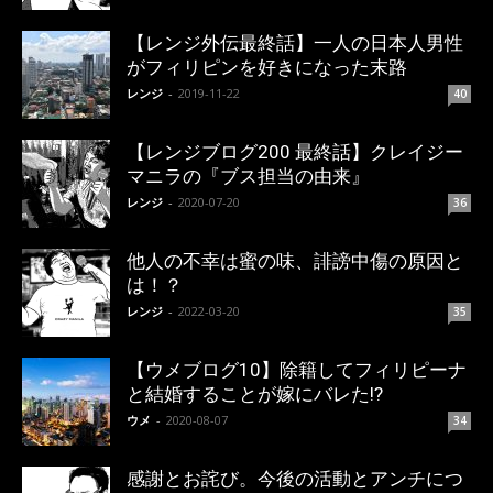
【レンジ外伝最終話】一人の日本人男性
がフィリピンを好きになった末路
レンジ
-
2019-11-22
40
【レンジブログ200 最終話】クレイジー
マニラの『ブス担当の由来』
レンジ
-
2020-07-20
36
他人の不幸は蜜の味、誹謗中傷の原因と
は！？
レンジ
-
2022-03-20
35
【ウメブログ10】除籍してフィリピーナ
と結婚することが嫁にバレた!?
ウメ
-
2020-08-07
34
感謝とお詫び。今後の活動とアンチにつ