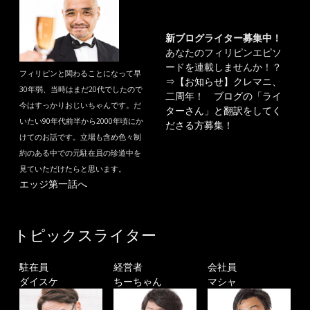
新ブログライター募集中！
あなたのフィリピンエピソ
ードを連載しませんか！？
フィリピンと関わることになって早
⇒
【お知らせ】クレマニ、
30年弱、当時はまだ20代でしたので
二周年！ ブログの「ライ
今はすっかりおじいちゃんです。だ
ターさん」と翻訳をしてく
いたい90年代前半から2000年頃にか
ださる方募集！
けてのお話です。立場も含め色々制
約のある中での元駐在員の珍道中を
見ていただけたらと思います。
エッジ第一話へ
トピックスライター
駐在員
経営者
会社員
ダイスケ
ちーちゃん
マシャ