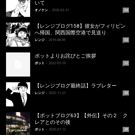
いて
オノケン
-
2020-03-31
34
【レンジブログ158】彼女がフィリピン
へ帰国、関西国際空港で見送り
レンジ
-
2019-08-09
32
ポットよりお詫びとご挨拶
ポット
-
2022-03-19
32
【レンジブログ最終話】ラブレター
レンジ
-
2022-11-21
29
【ポットブログ63】【外伝】その２ ク
レアとのその後
ポット
-
2020-07-12
29