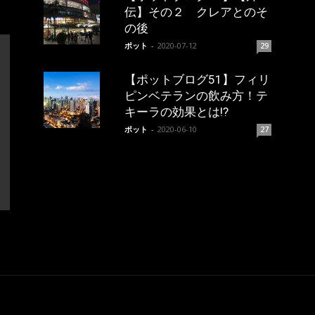
伝】その２ クレアとのそ
の後
ポット
-
2020-07-12
29
【ポットブログ51】フィリ
ピンベテランの飲み方！テ
キーラの効果とは!?
ポット
-
2020-06-10
27