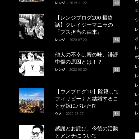
ウ
レンジ
-
2019-11-22
40
エ
【レンジブログ200 最終
ウ
話】クレイジーマニラの
レ
『ブス担当の由来』
オ
レンジ
-
2020-07-20
36
レ
他人の不幸は蜜の味、誹謗
ポ
中傷の原因とは！？
レ
レンジ
-
2022-03-20
35
レ
レ
【ウメブログ10】除籍して
レ
フィリピーナと結婚するこ
レ
とが嫁にバレた!?
レ
ウメ
-
2020-08-07
34
感謝とお詫び。今後の活動
とアンチについて