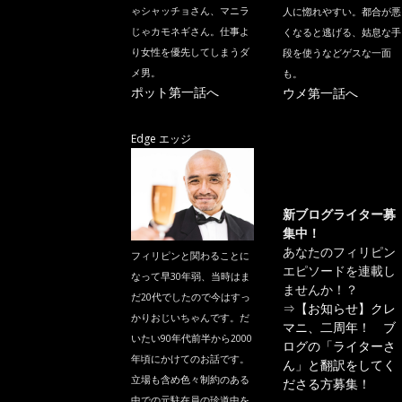
ゃシャッチョさん、マニラ
人に惚れやすい。都合が悪
じゃカモネギさん。仕事よ
くなると逃げる、姑息な手
り女性を優先してしまうダ
段を使うなどゲスな一面
メ男。
も。
ポット第一話へ
ウメ第一話へ
Edge エッジ
新ブログライター募
集中！
あなたのフィリピン
フィリピンと関わることに
エピソードを連載し
なって早30年弱、当時はま
ませんか！？
だ20代でしたので今はすっ
⇒
【お知らせ】クレ
かりおじいちゃんです。だ
マニ、二周年！ ブ
いたい90年代前半から2000
ログの「ライターさ
年頃にかけてのお話です。
ん」と翻訳をしてく
立場も含め色々制約のある
ださる方募集！
中での元駐在員の珍道中を