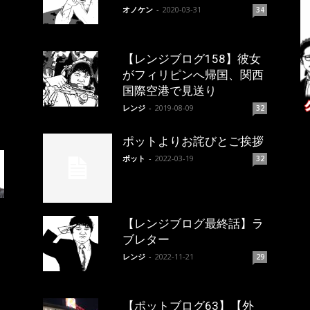
オノケン
-
2020-03-31
34
【レンジブログ158】彼女
がフィリピンへ帰国、関西
国際空港で見送り
レンジ
-
2019-08-09
32
ポットよりお詫びとご挨拶
ポット
-
2022-03-19
32
【レンジブログ最終話】ラ
ブレター
レンジ
-
2022-11-21
29
【ポットブログ63】【外