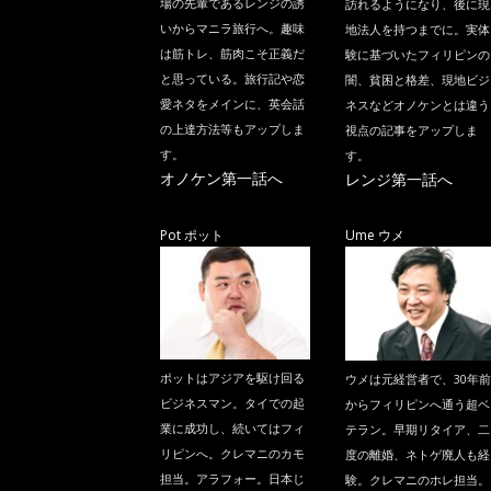
場の先輩であるレンジの誘
訪れるようになり、後に現
いからマニラ旅行へ。趣味
地法人を持つまでに。実体
は筋トレ、筋肉こそ正義だ
験に基づいたフィリピンの
と思っている。旅行記や恋
闇、貧困と格差、現地ビジ
愛ネタをメインに、英会話
ネスなどオノケンとは違う
の上達方法等もアップしま
視点の記事をアップしま
す。
す。
オノケン第一話へ
レンジ第一話へ
Pot ポット
Ume ウメ
ポットはアジアを駆け回る
ウメは元経営者で、30年前
ビジネスマン。タイでの起
からフィリピンへ通う超ベ
業に成功し、続いてはフィ
テラン。早期リタイア、二
リピンへ。クレマニのカモ
度の離婚、ネトゲ廃人も経
担当。アラフォー。日本じ
験。クレマニのホレ担当。