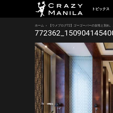
ク
トピックス
ホーム
【ウメブログ72】ゴーゴーバーの女性と別れ
レ
772362_15090414540
イ
ジ
ー
マ