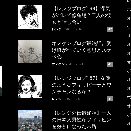
レ
【レンジブログ198】浮気
ポ
がバレて修羅場!? 二人の彼
オ
女と話し合い
ウ
レンジ
-
2020-07-16
42
オ
オノケンブログ最終話。受
オ
け継がれていく意思とスケ
オ
ベ心
オ
オノケン
-
2019-07-15
41
ポ
【レンジブログ187】女優
オ
のようなフィリピーナとワ
オ
ンチャンなるか!?
ポ
レンジ
-
2020-07-01
41
オ
【レンジ外伝最終話】一人
ポ
の日本人男性がフィリピン
オ
を好きになった末路