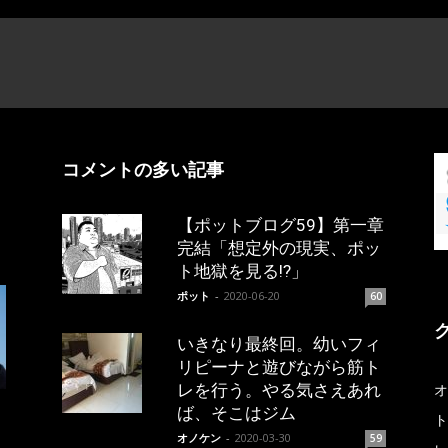
コメントの多い記事
【ポットブログ59】第一章
完結「想定外の現実、ポッ
ト地獄を見る!?」
ポット
-
2020-06-20
60
いきなり最終回。幼いフィ
リピーナと遊びながら筋ト
レを行う。やる気さえあれ
オ
ば、そこはジム
ト
オノケン
-
2020-03-30
59