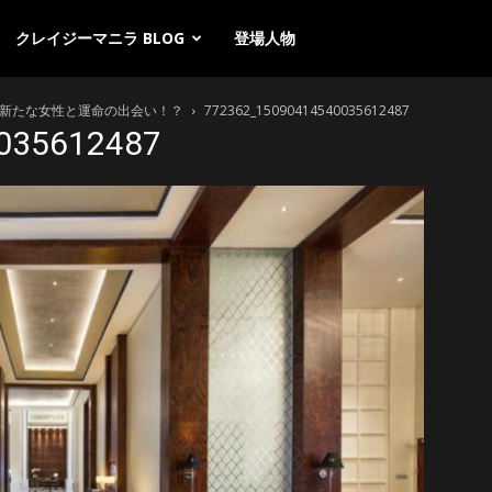
クレイジーマニラ BLOG
登場人物
、新たな女性と運命の出会い！？
772362_15090414540035612487
035612487