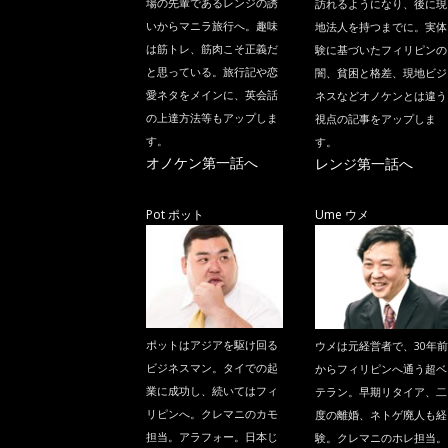
場の先輩であるレンジの誘
訪れるようになり、後に現
いからマニラ旅行へ。趣味
地法人を持つまでに。実体
は筋トレ、筋肉こそ正義だ
験に基づいたフィリピンの
と思っている。旅行記や恋
闇、貧困と格差、現地ビジ
愛ネタをメインに、英会話
ネスなどオノケンとは違う
の上達方法等もアップしま
視点の記事をアップしま
す。
す。
オノケン第一話へ
レンジ第一話へ
Pot ポット
Ume ウメ
ポットはアジアを駆け回る
ウメは元経営者で、30年前
ビジネスマン。タイでの起
からフィリピンへ通う超ベ
業に成功し、続いてはフィ
テラン。早期リタイア、二
リピンへ。クレマニのカモ
度の離婚、ネトゲ廃人も経
担当。アラフォー。日本じ
験。クレマニのホレ担当。