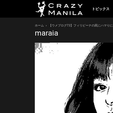
ク
トピックス
ホーム
【ウメブログ73】フィリピーナの罠にハマり
レ
maraia
イ
ジ
ー
マ