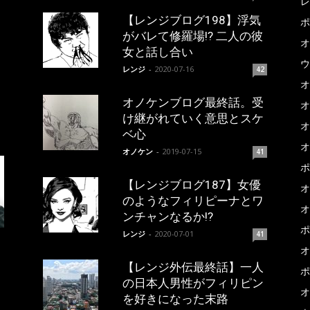
レ
【レンジブログ198】浮気
ポ
がバレて修羅場!? 二人の彼
オ
女と話し合い
ウ
レンジ
-
2020-07-16
42
オ
オノケンブログ最終話。受
オ
け継がれていく意思とスケ
オ
ベ心
オ
オノケン
-
2019-07-15
41
ポ
【レンジブログ187】女優
オ
のようなフィリピーナとワ
オ
ンチャンなるか!?
ポ
レンジ
-
2020-07-01
41
オ
【レンジ外伝最終話】一人
ポ
の日本人男性がフィリピン
オ
を好きになった末路