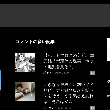
コメントの多い記事
【ポットブログ59】第一章
完結「想定外の現実、ポッ
ト地獄を見る!?」
ポット
-
2020-06-20
60
いきなり最終回。幼いフィ
リピーナと遊びながら筋ト
レを行う。やる気さえあれ
オ
ば、そこはジム
ト
オノケン
-
2020-03-30
59