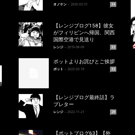
オノケン
-
2020-03-31
34
【レンジブログ158】彼女
がフィリピンへ帰国、関西
国際空港で見送り
レンジ
-
2019-08-09
32
ポットよりお詫びとご挨拶
ポット
-
2022-03-19
32
【レンジブログ最終話】ラ
ブレター
レンジ
-
2022-11-21
29
【ポットブログ63】【外