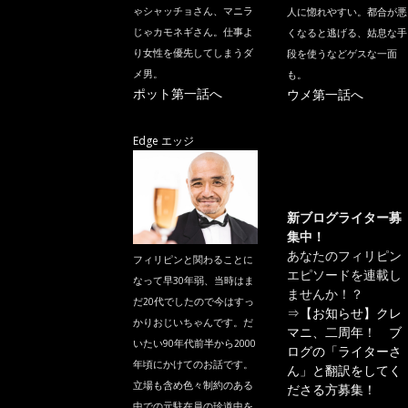
ゃシャッチョさん、マニラ
人に惚れやすい。都合が悪
じゃカモネギさん。仕事よ
くなると逃げる、姑息な手
り女性を優先してしまうダ
段を使うなどゲスな一面
メ男。
も。
ポット第一話へ
ウメ第一話へ
Edge エッジ
新ブログライター募
集中！
あなたのフィリピン
フィリピンと関わることに
エピソードを連載し
なって早30年弱、当時はま
ませんか！？
だ20代でしたので今はすっ
⇒
【お知らせ】クレ
かりおじいちゃんです。だ
マニ、二周年！ ブ
いたい90年代前半から2000
ログの「ライターさ
年頃にかけてのお話です。
ん」と翻訳をしてく
立場も含め色々制約のある
ださる方募集！
中での元駐在員の珍道中を