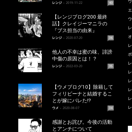
ウ
レンジ
-
2019-11-22
40
エ
【レンジブログ200 最終
ウ
話】クレイジーマニラの
レ
『ブス担当の由来』
オ
レンジ
-
2020-07-20
36
レ
他人の不幸は蜜の味、誹謗
ポ
中傷の原因とは！？
レ
レンジ
-
2022-03-20
35
レ
レ
【ウメブログ10】除籍して
レ
フィリピーナと結婚するこ
レ
とが嫁にバレた!?
レ
ウメ
-
2020-08-07
34
感謝とお詫び。今後の活動
とアンチについて