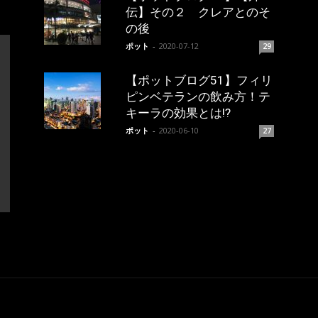
伝】その２ クレアとのそ
の後
ポット
-
2020-07-12
29
【ポットブログ51】フィリ
ピンベテランの飲み方！テ
キーラの効果とは!?
ポット
-
2020-06-10
27