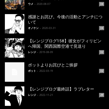
ウメ
-
2020-08-07
34
感謝とお詫び。今後の活動とアンチにつ
いて
オノケン
-
2020-03-31
34
【レンジブログ158】彼女がフィリピン
へ帰国、関西国際空港で見送り
レンジ
-
2019-08-09
32
ポットよりお詫びとご挨拶
ポット
-
2022-03-19
32
【レンジブログ最終話】ラブレター
レンジ
-
2022-11-21
29