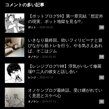
コメントの多い記事
【ポットブログ59】第一章完結「想定外
の現実、ポット地獄を見る!?」
ポット
-
2020-06-20
60
いきなり最終回。幼いフィリピーナと遊
びながら筋トレを行う。やる気さえあれ
ば、そこはジム
オノケン
-
2020-03-30
59
【レンジブログ198】浮気がバレて修羅
場!? 二人の彼女と話し合い
レンジ
-
2020-07-16
42
オノケンブログ最終話。受け継がれてい
く意思とスケベ心
オノケン
-
2019-07-15
41