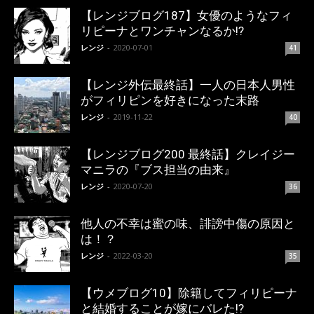
【レンジブログ187】女優のようなフィ
リピーナとワンチャンなるか!?
レンジ
-
2020-07-01
41
【レンジ外伝最終話】一人の日本人男性
がフィリピンを好きになった末路
レンジ
-
2019-11-22
40
【レンジブログ200 最終話】クレイジー
マニラの『ブス担当の由来』
レンジ
-
2020-07-20
36
他人の不幸は蜜の味、誹謗中傷の原因と
は！？
レンジ
-
2022-03-20
35
【ウメブログ10】除籍してフィリピーナ
と結婚することが嫁にバレた!?