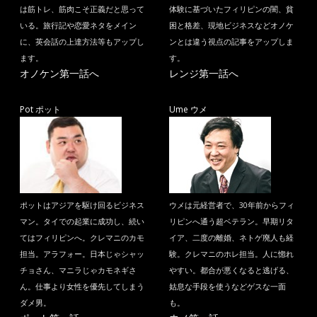
は筋トレ、筋肉こそ正義だと思って
体験に基づいたフィリピンの闇、貧
いる。旅行記や恋愛ネタをメイン
困と格差、現地ビジネスなどオノケ
に、英会話の上達方法等もアップし
ンとは違う視点の記事をアップしま
ます。
す。
オノケン第一話へ
レンジ第一話へ
Pot ポット
Ume ウメ
ポットはアジアを駆け回るビジネス
ウメは元経営者で、30年前からフィ
マン。タイでの起業に成功し、続い
リピンへ通う超ベテラン。早期リタ
てはフィリピンへ。クレマニのカモ
イア、二度の離婚、ネトゲ廃人も経
担当。アラフォー。日本じゃシャッ
験。クレマニのホレ担当。人に惚れ
チョさん、マニラじゃカモネギさ
やすい。都合が悪くなると逃げる、
ん。仕事より女性を優先してしまう
姑息な手段を使うなどゲスな一面
ダメ男。
も。