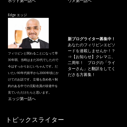
ポット第一話へ
ウメ第一話へ
Edge エッジ
新ブログライター募集中！
あなたのフィリピンエピソ
ードを連載しませんか！？
フィリピンと関わることになって早
⇒
【お知らせ】クレマニ、
30年弱、当時はまだ20代でしたので
二周年！ ブログの「ライ
今はすっかりおじいちゃんです。だ
ターさん」と翻訳をしてく
いたい90年代前半から2000年頃にか
ださる方募集！
けてのお話です。立場も含め色々制
約のある中での元駐在員の珍道中を
見ていただけたらと思います。
エッジ第一話へ
トピックスライター