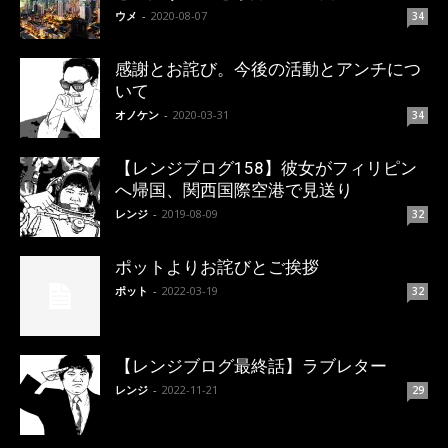
ウメ
-
2020-08-07
34
感謝とお詫び。今後の活動とアンチにつ
いて
オノケン
-
2020-03-31
34
【レンジブログ158】彼女がフィリピン
へ帰国、関西国際空港で見送り
レンジ
-
2019-08-09
32
ポットよりお詫びとご挨拶
ポット
-
2022-03-19
32
【レンジブログ最終話】ラブレター
レンジ
-
2022-11-21
29