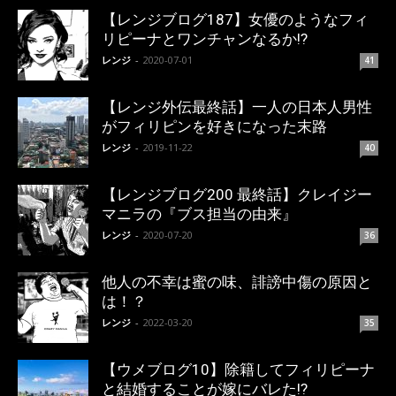
【レンジブログ187】女優のようなフィ
リピーナとワンチャンなるか!?
レンジ
-
2020-07-01
41
【レンジ外伝最終話】一人の日本人男性
がフィリピンを好きになった末路
レンジ
-
2019-11-22
40
【レンジブログ200 最終話】クレイジー
マニラの『ブス担当の由来』
レンジ
-
2020-07-20
36
他人の不幸は蜜の味、誹謗中傷の原因と
は！？
レンジ
-
2022-03-20
35
【ウメブログ10】除籍してフィリピーナ
と結婚することが嫁にバレた!?