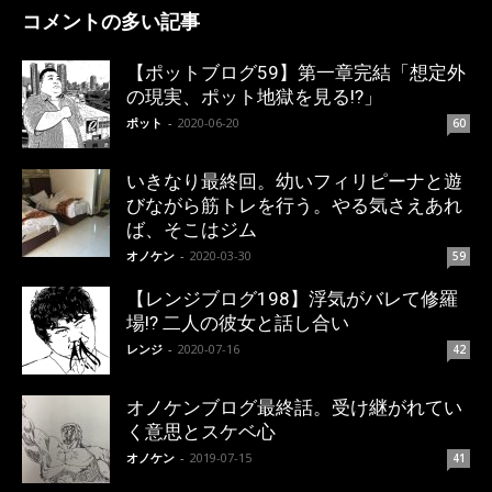
コメントの多い記事
【ポットブログ59】第一章完結「想定外
の現実、ポット地獄を見る!?」
ポット
-
2020-06-20
60
いきなり最終回。幼いフィリピーナと遊
びながら筋トレを行う。やる気さえあれ
ば、そこはジム
オノケン
-
2020-03-30
59
【レンジブログ198】浮気がバレて修羅
場!? 二人の彼女と話し合い
レンジ
-
2020-07-16
42
オノケンブログ最終話。受け継がれてい
く意思とスケベ心
オノケン
-
2019-07-15
41