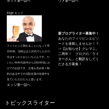
ポット第一話へ
ウメ第一話へ
Edge エッジ
新ブログライター募集中！
あなたのフィリピンエピソ
ードを連載しませんか！？
フィリピンと関わることになって早
⇒
【お知らせ】クレマニ、
30年弱、当時はまだ20代でしたので
二周年！ ブログの「ライ
今はすっかりおじいちゃんです。だ
ターさん」と翻訳をしてく
いたい90年代前半から2000年頃にか
ださる方募集！
けてのお話です。立場も含め色々制
約のある中での元駐在員の珍道中を
見ていただけたらと思います。
エッジ第一話へ
トピックスライター