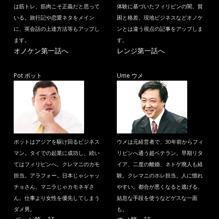
は筋トレ、筋肉こそ正義だと思って
体験に基づいたフィリピンの闇、貧
いる。旅行記や恋愛ネタをメイン
困と格差、現地ビジネスなどオノケ
に、英会話の上達方法等もアップし
ンとは違う視点の記事をアップしま
ます。
す。
オノケン第一話へ
レンジ第一話へ
Pot ポット
Ume ウメ
ポットはアジアを駆け回るビジネス
ウメは元経営者で、30年前からフィ
マン。タイでの起業に成功し、続い
リピンへ通う超ベテラン。早期リタ
てはフィリピンへ。クレマニのカモ
イア、二度の離婚、ネトゲ廃人も経
担当。アラフォー。日本じゃシャッ
験。クレマニのホレ担当。人に惚れ
チョさん、マニラじゃカモネギさ
やすい。都合が悪くなると逃げる、
ん。仕事より女性を優先してしまう
姑息な手段を使うなどゲスな一面
ダメ男。
も。