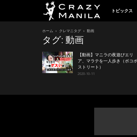
ク
トピックス
ホーム
クレマニタグ
動画
レ
タグ: 動画
イ
【動画】マニラの夜遊びエリ
ア、マラテを一人歩き（ボコ
ストリート）
2020-10-11
ジ
ー
マ