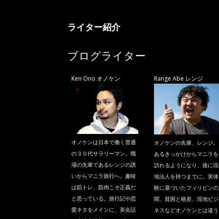
ニ
ライター紹介
ラ
ブログライター
Ken Ono オノケン
Range Abe レンジ
オノケンは日本で働く普通
オノケンの先輩、レンジ。
の３０代サラリーマン。職
あるきっかけからマニラを
場の先輩であるレンジの誘
訪れるようになり、後に現
いからマニラ旅行へ。趣味
地法人を持つまでに。実体
は筋トレ、筋肉こそ正義だ
験に基づいたフィリピンの
と思っている。旅行記や恋
闇、貧困と格差、現地ビジ
愛ネタをメインに、英会話
ネスなどオノケンとは違う