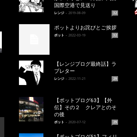
国際空港で見送り
レンジ
-
2019-08-09
32
ポットよりお詫びとご挨拶
ポット
-
2022-03-19
32
【レンジブログ最終話】ラ
ブレター
レンジ
-
2022-11-21
29
【ポットブログ63】【外
伝】その２ クレアとのそ
の後
ポット
-
2020-07-12
29
【ポットブログ51】フィリ