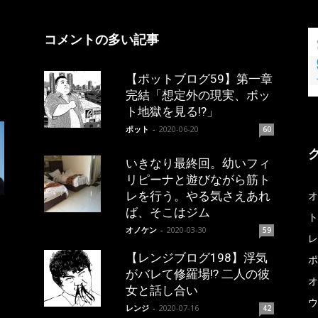
コメントの多い記事
【ポットブログ59】第一章
完結「想定外の現実、ポッ
ト地獄を見る!?」
ポット
-
2020-06-20
60
いきなり最終回。幼いフィ
リピーナと遊びながら筋ト
レを行う。やる気さえあれ
オ
ば、そこはジム
ト
オノケン
-
2020-03-30
59
レ
【レンジブログ198】浮気
ポ
がバレて修羅場!? 二人の彼
オ
女と話し合い
ウ
レンジ
-
2020-07-16
42