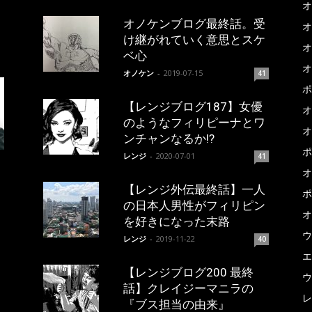
オ
オノケンブログ最終話。受
オ
け継がれていく意思とスケ
オ
ベ心
オ
オノケン
-
2019-07-15
41
ポ
【レンジブログ187】女優
オ
のようなフィリピーナとワ
オ
ンチャンなるか!?
ポ
レンジ
-
2020-07-01
41
オ
【レンジ外伝最終話】一人
ポ
の日本人男性がフィリピン
オ
を好きになった末路
ウ
レンジ
-
2019-11-22
40
エ
【レンジブログ200 最終
ウ
話】クレイジーマニラの
レ
『ブス担当の由来』