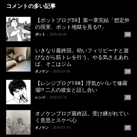
コメントの多い記事
【ポットブログ59】第一章完結「想定外
の現実、ポット地獄を見る!?」
ポット
-
2020-06-20
60
いきなり最終回。幼いフィリピーナと遊
びながら筋トレを行う。やる気さえあれ
ば、そこはジム
オノケン
-
2020-03-30
59
【レンジブログ198】浮気がバレて修羅
場!? 二人の彼女と話し合い
レンジ
-
2020-07-16
42
オノケンブログ最終話。受け継がれてい
く意思とスケベ心
オノケン
-
2019-07-15
41