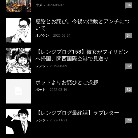
ウメ
-
2020-08-07
34
感謝とお詫び。今後の活動とアンチにつ
いて
オノケン
-
2020-03-31
34
【レンジブログ158】彼女がフィリピン
へ帰国、関西国際空港で見送り
レンジ
-
2019-08-09
32
ポットよりお詫びとご挨拶
ポット
-
2022-03-19
32
【レンジブログ最終話】ラブレター
レンジ
-
2022-11-21
29