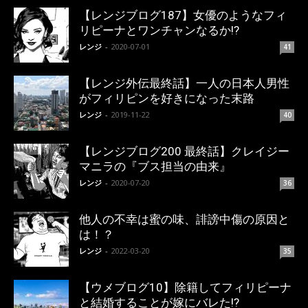
【レンジブログ187】女優のようなフィ
リピーナとワンチャンなるか!?
レンジ
-
2020-07-01
41
【レンジ外伝最終話】一人の日本人男性
がフィリピンを好きになった末路
レンジ
-
2019-11-22
40
【レンジブログ200 最終話】クレイジー
マニラの『ブス担当の由来』
レンジ
-
2020-07-20
36
他人の不幸は蜜の味、誹謗中傷の原因と
は！？
レンジ
-
2022-03-20
35
【ウメブログ10】除籍してフィリピーナ
と結婚することが嫁にバレた!?