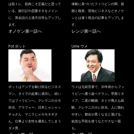
は筋トレ、筋肉こそ正義だと思って
体験に基づいたフィリピンの闇、貧
いる。旅行記や恋愛ネタをメイン
困と格差、現地ビジネスなどオノケ
に、英会話の上達方法等もアップし
ンとは違う視点の記事をアップしま
ます。
す。
オノケン第一話へ
レンジ第一話へ
Pot ポット
Ume ウメ
ポットはアジアを駆け回るビジネス
ウメは元経営者で、30年前からフィ
マン。タイでの起業に成功し、続い
リピンへ通う超ベテラン。早期リタ
てはフィリピンへ。クレマニのカモ
イア、二度の離婚、ネトゲ廃人も経
担当。アラフォー。日本じゃシャッ
験。クレマニのホレ担当。人に惚れ
チョさん、マニラじゃカモネギさ
やすい。都合が悪くなると逃げる、
ん。仕事より女性を優先してしまう
姑息な手段を使うなどゲスな一面
ダメ男。
も。