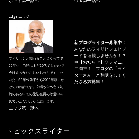
ポット第一話へ
ウメ第一話へ
Edge エッジ
新ブログライター募集中！
あなたのフィリピンエピソ
ードを連載しませんか！？
フィリピンと関わることになって早
⇒
【お知らせ】クレマニ、
30年弱、当時はまだ20代でしたので
二周年！ ブログの「ライ
今はすっかりおじいちゃんです。だ
ターさん」と翻訳をしてく
いたい90年代前半から2000年頃にか
ださる方募集！
けてのお話です。立場も含め色々制
約のある中での元駐在員の珍道中を
見ていただけたらと思います。
エッジ第一話へ
トピックスライター