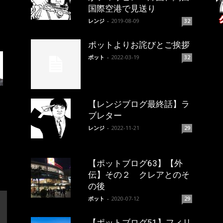
国際空港で見送り
レンジ
-
2019-08-09
32
ポットよりお詫びとご挨拶
ポット
-
2022-03-19
32
【レンジブログ最終話】ラ
ブレター
レンジ
-
2022-11-21
29
【ポットブログ63】【外
伝】その２ クレアとのそ
の後
ポット
-
2020-07-12
29
【ポットブログ51】フィリ