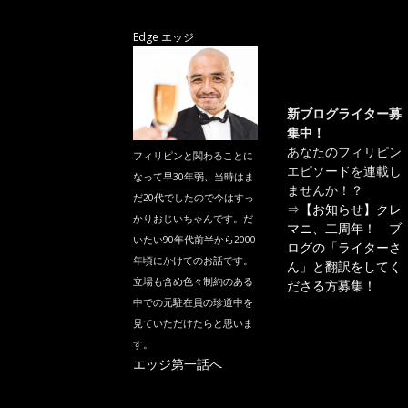
Edge エッジ
新ブログライター募
集中！
あなたのフィリピン
フィリピンと関わることに
エピソードを連載し
なって早30年弱、当時はま
ませんか！？
だ20代でしたので今はすっ
⇒
【お知らせ】クレ
かりおじいちゃんです。だ
マニ、二周年！ ブ
いたい90年代前半から2000
ログの「ライターさ
年頃にかけてのお話です。
ん」と翻訳をしてく
立場も含め色々制約のある
ださる方募集！
中での元駐在員の珍道中を
見ていただけたらと思いま
す。
エッジ第一話へ