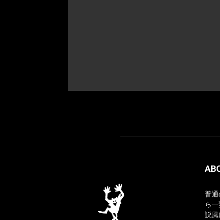
AB
普通
ら一
説風