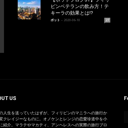
ピンベテランの飲み方！テ
キーラの効果とは!?
ポット
-
2020-06-10
27
OUT US
F
の人生を送っていたはずが、フィリピンのマニラへの旅行か
変クレイジーなものに。オノケンとレンジの恋愛珍道中を小
に紹介。マラテやマカティ、アンヘレスへの実際の旅行ブロ