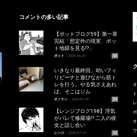
コメントの多い記事
【ポットブログ59】第一章
完結「想定外の現実、ポッ
ト地獄を見る!?」
ポット
-
2020-06-20
60
いきなり最終回。幼いフィ
リピーナと遊びながら筋ト
レを行う。やる気さえあれ
オ
ば、そこはジム
ト
オノケン
-
2020-03-30
59
レ
【レンジブログ198】浮気
ポ
がバレて修羅場!? 二人の彼
オ
女と話し合い
ウ
レンジ
-
2020-07-16
42