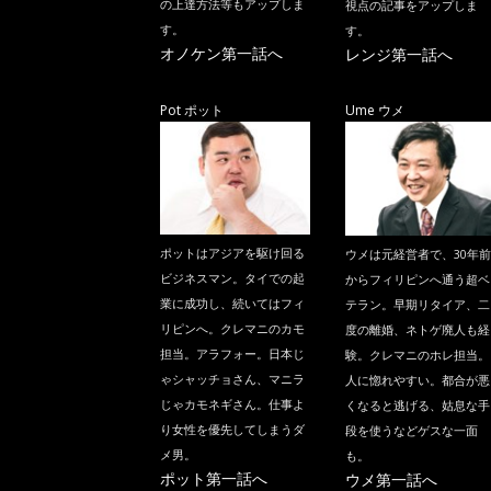
の上達方法等もアップしま
視点の記事をアップしま
す。
す。
オノケン第一話へ
レンジ第一話へ
Pot ポット
Ume ウメ
ポットはアジアを駆け回る
ウメは元経営者で、30年前
ビジネスマン。タイでの起
からフィリピンへ通う超ベ
業に成功し、続いてはフィ
テラン。早期リタイア、二
リピンへ。クレマニのカモ
度の離婚、ネトゲ廃人も経
担当。アラフォー。日本じ
験。クレマニのホレ担当。
ゃシャッチョさん、マニラ
人に惚れやすい。都合が悪
じゃカモネギさん。仕事よ
くなると逃げる、姑息な手
り女性を優先してしまうダ
段を使うなどゲスな一面
メ男。
も。
ポット第一話へ
ウメ第一話へ