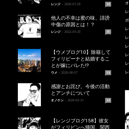
オ
レンジ
-
2020-07-20
36
レ
他人の不幸は蜜の味、誹謗
ポ
中傷の原因とは！？
レ
レンジ
-
2022-03-20
35
レ
レ
【ウメブログ10】除籍して
レ
フィリピーナと結婚するこ
レ
とが嫁にバレた!?
レ
ウメ
-
2020-08-07
34
感謝とお詫び。今後の活動
とアンチについて
オノケン
-
2020-03-31
34
【レンジブログ158】彼女
がフィリピンへ帰国、関西