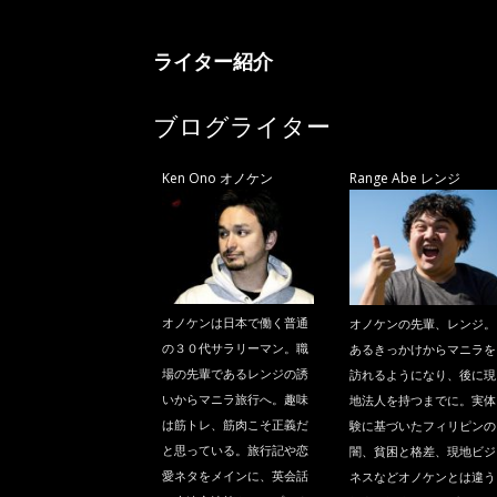
ニ
ライター紹介
ラ
ブログライター
Ken Ono オノケン
Range Abe レンジ
オノケンは日本で働く普通
オノケンの先輩、レンジ。
の３０代サラリーマン。職
あるきっかけからマニラを
場の先輩であるレンジの誘
訪れるようになり、後に現
いからマニラ旅行へ。趣味
地法人を持つまでに。実体
は筋トレ、筋肉こそ正義だ
験に基づいたフィリピンの
と思っている。旅行記や恋
闇、貧困と格差、現地ビジ
愛ネタをメインに、英会話
ネスなどオノケンとは違う