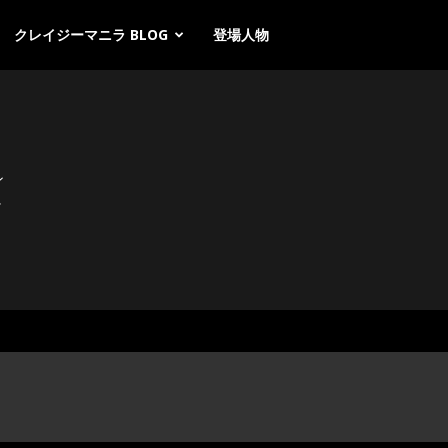
クレイジーマニラ BLOG
登場人物
ン
に