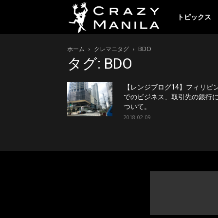
ク
トピックス
ホーム
クレマニタグ
BDO
レ
タグ: BDO
イ
【レンジブログ14】フィリピ
でのビジネス、取引先の銀行
ついて。
2018-02-09
ジ
ー
マ