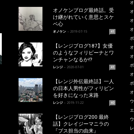
オ
オノケンブログ最終話。受
オ
け継がれていく意思とスケ
オ
ベ心
オ
オノケン
-
2019-07-15
41
ポ
【レンジブログ187】女優
オ
のようなフィリピーナとワ
オ
ンチャンなるか!?
ポ
レンジ
-
2020-07-01
41
オ
【レンジ外伝最終話】一人
ポ
の日本人男性がフィリピン
オ
を好きになった末路
ウ
レンジ
-
2019-11-22
40
エ
【レンジブログ200 最終
ウ
話】クレイジーマニラの
レ
『ブス担当の由来』