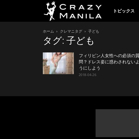
ク
トピックス
ホーム
クレマニタグ
子ども
レ
タグ: 子ども
イ
フィリピン人女性への必須の
問？ドレス姿に惑わされない
うにしよう
2018-04-26
ジ
ー
マ