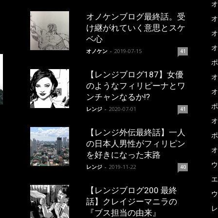
オ
オノケンブログ最終話。受
オ
け継がれていく意思とスケ
オ
ベ心
オ
オノケン
-
2019-07-15
41
ポ
【レンジブログ187】女優
オ
のようなフィリピーナとワ
オ
ンチャンなるか!?
ポ
レンジ
-
2020-07-01
41
オ
【レンジ外伝最終話】一人
ポ
の日本人男性がフィリピン
オ
を好きになった末路
ウ
レンジ
-
2019-11-22
40
エ
【レンジブログ200 最終
ウ
話】クレイジーマニラの
レ
『ブス担当の由来』