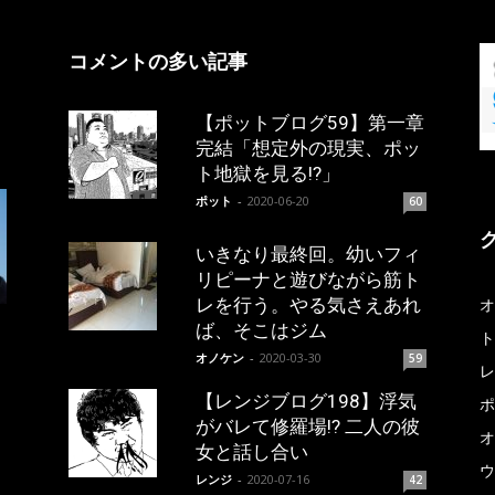
コメントの多い記事
【ポットブログ59】第一章
完結「想定外の現実、ポッ
ト地獄を見る!?」
ポット
-
2020-06-20
60
いきなり最終回。幼いフィ
リピーナと遊びながら筋ト
レを行う。やる気さえあれ
オ
ば、そこはジム
ト
オノケン
-
2020-03-30
59
レ
【レンジブログ198】浮気
ポ
がバレて修羅場!? 二人の彼
オ
女と話し合い
ウ
レンジ
-
2020-07-16
42