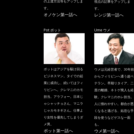
の上達方法等もアップしま
視点の記事をアップしま
す。
す。
オノケン第一話へ
レンジ第一話へ
Pot ポット
Ume ウメ
ポットはアジアを駆け回る
ウメは元経営者で、30年前
ビジネスマン。タイでの起
からフィリピンへ通う超ベ
業に成功し、続いてはフィ
テラン。早期リタイア、二
リピンへ。クレマニのカモ
度の離婚、ネトゲ廃人も経
担当。アラフォー。日本じ
験。クレマニのホレ担当。
ゃシャッチョさん、マニラ
人に惚れやすい。都合が悪
じゃカモネギさん。仕事よ
くなると逃げる、姑息な手
り女性を優先してしまうダ
段を使うなどゲスな一面
メ男。
も。
ポット第一話へ
ウメ第一話へ