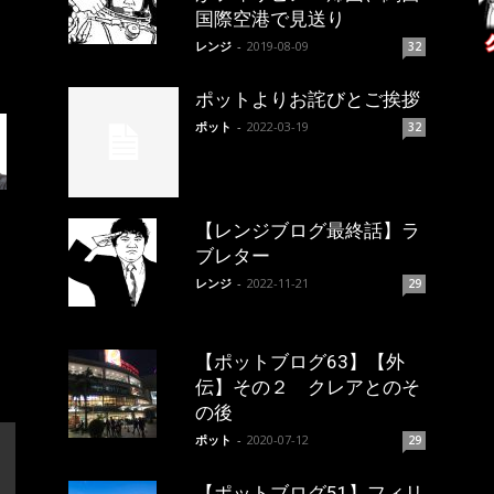
国際空港で見送り
レンジ
-
2019-08-09
32
ポットよりお詫びとご挨拶
ポット
-
2022-03-19
32
【レンジブログ最終話】ラ
ブレター
レンジ
-
2022-11-21
29
【ポットブログ63】【外
伝】その２ クレアとのそ
の後
ポット
-
2020-07-12
29
【ポットブログ51】フィリ