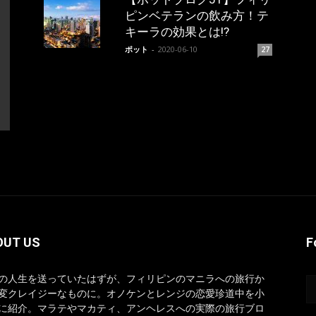
ピンベテランの飲み方！テ
キーラの効果とは!?
ポット
-
2020-06-10
27
OUT US
F
の人生を送っていたはずが、フィリピンのマニラへの旅行か
変クレイジーなものに。オノケンとレンジの恋愛珍道中を小
に紹介。マラテやマカティ、アンヘレスへの実際の旅行ブロ