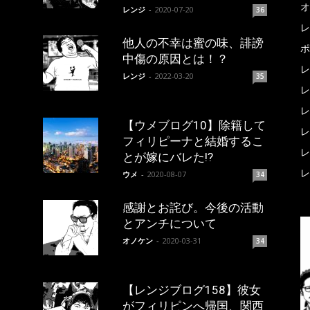
オ
レンジ
-
2020-07-20
36
レ
他人の不幸は蜜の味、誹謗
ポ
中傷の原因とは！？
レ
レンジ
-
2022-03-20
35
レ
レ
【ウメブログ10】除籍して
レ
フィリピーナと結婚するこ
レ
とが嫁にバレた!?
レ
ウメ
-
2020-08-07
34
感謝とお詫び。今後の活動
とアンチについて
オノケン
-
2020-03-31
34
【レンジブログ158】彼女
がフィリピンへ帰国、関西