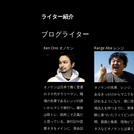
ニ
ライター紹介
ラ
ブログライター
Ken Ono オノケン
Range Abe レンジ
オノケンは日本で働く普通
オノケンの先輩、レンジ。
の３０代サラリーマン。職
あるきっかけからマニラを
場の先輩であるレンジの誘
訪れるようになり、後に現
いからマニラ旅行へ。趣味
地法人を持つまでに。実体
は筋トレ、筋肉こそ正義だ
験に基づいたフィリピンの
と思っている。旅行記や恋
闇、貧困と格差、現地ビジ
愛ネタをメインに、英会話
ネスなどオノケンとは違う