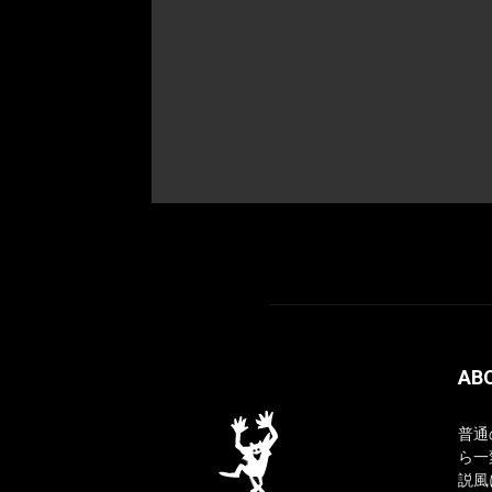
AB
普通
ら一
説風