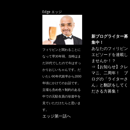
Edge エッジ
新ブログライター募
集中！
あなたのフィリピン
フィリピンと関わることに
エピソードを連載し
なって早30年弱、当時はま
ませんか！？
だ20代でしたので今はすっ
⇒
【お知らせ】クレ
かりおじいちゃんです。だ
マニ、二周年！ ブ
いたい90年代前半から2000
ログの「ライターさ
年頃にかけてのお話です。
ん」と翻訳をしてく
立場も含め色々制約のある
ださる方募集！
中での元駐在員の珍道中を
見ていただけたらと思いま
す。
エッジ第一話へ