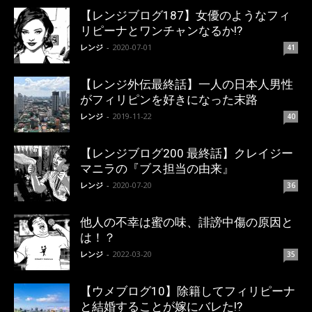
【レンジブログ187】女優のようなフィ
リピーナとワンチャンなるか!?
レンジ
-
2020-07-01
41
【レンジ外伝最終話】一人の日本人男性
がフィリピンを好きになった末路
レンジ
-
2019-11-22
40
【レンジブログ200 最終話】クレイジー
マニラの『ブス担当の由来』
レンジ
-
2020-07-20
36
他人の不幸は蜜の味、誹謗中傷の原因と
は！？
レンジ
-
2022-03-20
35
【ウメブログ10】除籍してフィリピーナ
と結婚することが嫁にバレた!?