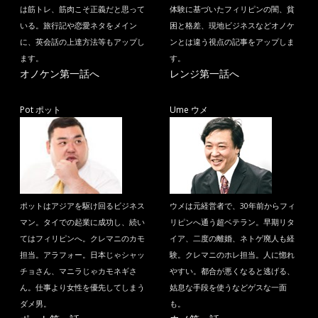
は筋トレ、筋肉こそ正義だと思って
体験に基づいたフィリピンの闇、貧
いる。旅行記や恋愛ネタをメイン
困と格差、現地ビジネスなどオノケ
に、英会話の上達方法等もアップし
ンとは違う視点の記事をアップしま
ます。
す。
オノケン第一話へ
レンジ第一話へ
Pot ポット
Ume ウメ
ポットはアジアを駆け回るビジネス
ウメは元経営者で、30年前からフィ
マン。タイでの起業に成功し、続い
リピンへ通う超ベテラン。早期リタ
てはフィリピンへ。クレマニのカモ
イア、二度の離婚、ネトゲ廃人も経
担当。アラフォー。日本じゃシャッ
験。クレマニのホレ担当。人に惚れ
チョさん、マニラじゃカモネギさ
やすい。都合が悪くなると逃げる、
ん。仕事より女性を優先してしまう
姑息な手段を使うなどゲスな一面
ダメ男。
も。