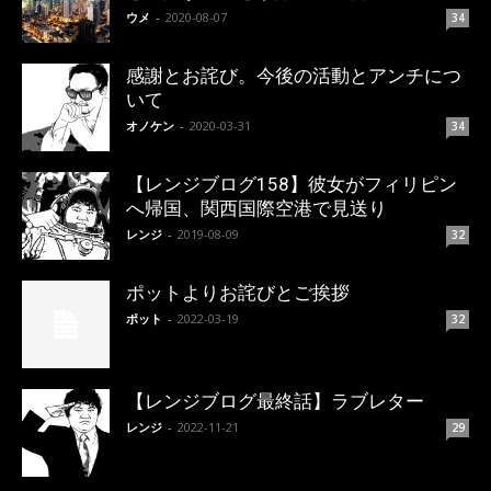
ウメ
-
2020-08-07
34
感謝とお詫び。今後の活動とアンチにつ
いて
オノケン
-
2020-03-31
34
【レンジブログ158】彼女がフィリピン
へ帰国、関西国際空港で見送り
レンジ
-
2019-08-09
32
ポットよりお詫びとご挨拶
ポット
-
2022-03-19
32
【レンジブログ最終話】ラブレター
レンジ
-
2022-11-21
29