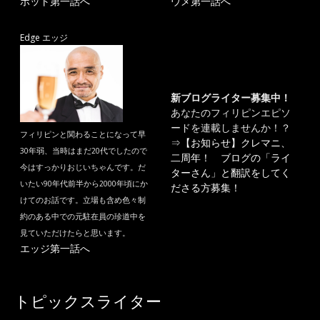
ポット第一話へ
ウメ第一話へ
Edge エッジ
新ブログライター募集中！
あなたのフィリピンエピソ
ードを連載しませんか！？
フィリピンと関わることになって早
⇒
【お知らせ】クレマニ、
30年弱、当時はまだ20代でしたので
二周年！ ブログの「ライ
今はすっかりおじいちゃんです。だ
ターさん」と翻訳をしてく
いたい90年代前半から2000年頃にか
ださる方募集！
けてのお話です。立場も含め色々制
約のある中での元駐在員の珍道中を
見ていただけたらと思います。
エッジ第一話へ
トピックスライター