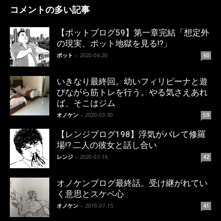
コメントの多い記事
【ポットブログ59】第一章完結「想定外
の現実、ポット地獄を見る!?」
ポット
-
2020-06-20
60
いきなり最終回。幼いフィリピーナと遊
びながら筋トレを行う。やる気さえあれ
ば、そこはジム
オノケン
-
2020-03-30
59
【レンジブログ198】浮気がバレて修羅
場!? 二人の彼女と話し合い
レンジ
-
2020-07-16
42
オノケンブログ最終話。受け継がれてい
く意思とスケベ心
オノケン
-
2019-07-15
41