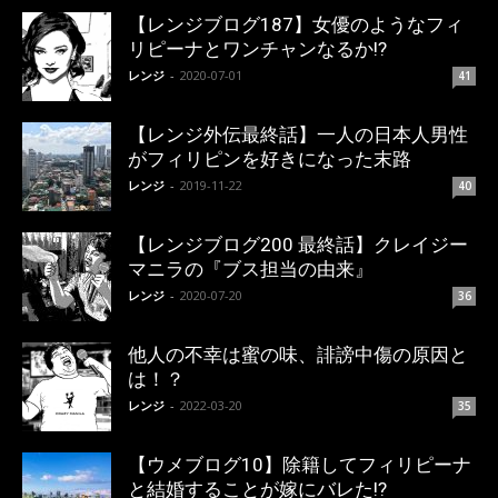
【レンジブログ187】女優のようなフィ
リピーナとワンチャンなるか!?
レンジ
-
2020-07-01
41
【レンジ外伝最終話】一人の日本人男性
がフィリピンを好きになった末路
レンジ
-
2019-11-22
40
【レンジブログ200 最終話】クレイジー
マニラの『ブス担当の由来』
レンジ
-
2020-07-20
36
他人の不幸は蜜の味、誹謗中傷の原因と
は！？
レンジ
-
2022-03-20
35
【ウメブログ10】除籍してフィリピーナ
と結婚することが嫁にバレた!?