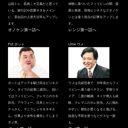
は筋トレ、筋肉こそ正義だと思って
体験に基づいたフィリピンの闇、貧
いる。旅行記や恋愛ネタをメイン
困と格差、現地ビジネスなどオノケ
に、英会話の上達方法等もアップし
ンとは違う視点の記事をアップしま
ます。
す。
オノケン第一話へ
レンジ第一話へ
Pot ポット
Ume ウメ
ポットはアジアを駆け回るビジネス
ウメは元経営者で、30年前からフィ
マン。タイでの起業に成功し、続い
リピンへ通う超ベテラン。早期リタ
てはフィリピンへ。クレマニのカモ
イア、二度の離婚、ネトゲ廃人も経
担当。アラフォー。日本じゃシャッ
験。クレマニのホレ担当。人に惚れ
チョさん、マニラじゃカモネギさ
やすい。都合が悪くなると逃げる、
ん。仕事より女性を優先してしまう
姑息な手段を使うなどゲスな一面
ダメ男。
も。