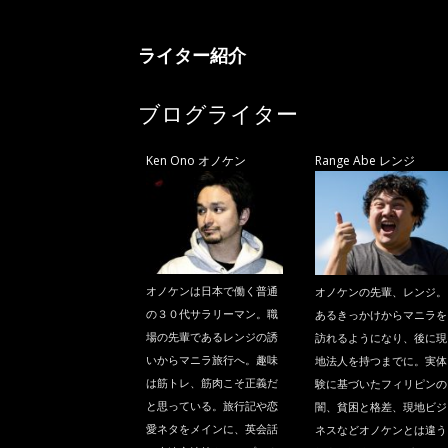
ニ
ライター紹介
ラ
ブログライター
Ken Ono オノケン
Range Abe レンジ
オノケンは日本で働く普通
オノケンの先輩、レンジ。
の３０代サラリーマン。職
あるきっかけからマニラを
場の先輩であるレンジの誘
訪れるようになり、後に現
いからマニラ旅行へ。趣味
地法人を持つまでに。実体
は筋トレ、筋肉こそ正義だ
験に基づいたフィリピンの
と思っている。旅行記や恋
闇、貧困と格差、現地ビジ
愛ネタをメインに、英会話
ネスなどオノケンとは違う