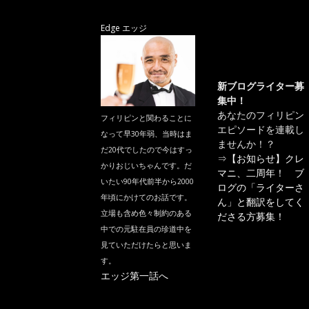
Edge エッジ
新ブログライター募
集中！
あなたのフィリピン
フィリピンと関わることに
エピソードを連載し
なって早30年弱、当時はま
ませんか！？
だ20代でしたので今はすっ
⇒
【お知らせ】クレ
かりおじいちゃんです。だ
マニ、二周年！ ブ
いたい90年代前半から2000
ログの「ライターさ
年頃にかけてのお話です。
ん」と翻訳をしてく
立場も含め色々制約のある
ださる方募集！
中での元駐在員の珍道中を
見ていただけたらと思いま
す。
エッジ第一話へ