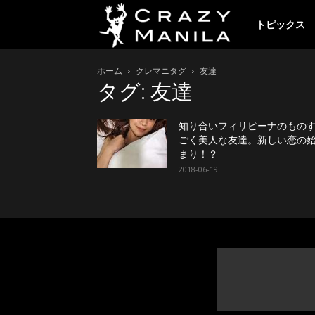
ク
トピックス
ホーム
クレマニタグ
友達
レ
タグ: 友達
イ
知り合いフィリピーナのもの
ごく美人な友達。新しい恋の
まり！？
2018-06-19
ジ
ー
マ