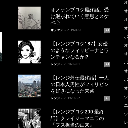
オ
オノケンブログ最終話。受
オ
け継がれていく意思とスケ
オ
ベ心
オ
オノケン
-
2019-07-15
41
ポ
【レンジブログ187】女優
オ
のようなフィリピーナとワ
オ
ンチャンなるか!?
ポ
レンジ
-
2020-07-01
41
オ
【レンジ外伝最終話】一人
ポ
の日本人男性がフィリピン
オ
を好きになった末路
ウ
レンジ
-
2019-11-22
40
エ
【レンジブログ200 最終
ウ
話】クレイジーマニラの
レ
『ブス担当の由来』