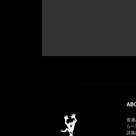
AB
普通
ら一
説風