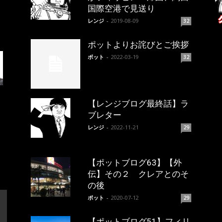
国際空港で見送り
レンジ
-
2019-08-09
32
ポットよりお詫びとご挨拶
ポット
-
2022-03-19
32
【レンジブログ最終話】ラ
ブレター
レンジ
-
2022-11-21
29
【ポットブログ63】【外
伝】その２ クレアとのそ
の後
ポット
-
2020-07-12
29
【ポットブログ51】フィリ