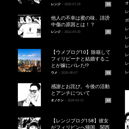
オ
レンジ
-
2020-07-20
36
レ
他人の不幸は蜜の味、誹謗
ポ
中傷の原因とは！？
レ
レンジ
-
2022-03-20
35
レ
レ
【ウメブログ10】除籍して
レ
フィリピーナと結婚するこ
レ
とが嫁にバレた!?
レ
ウメ
-
2020-08-07
34
感謝とお詫び。今後の活動
とアンチについて
オノケン
-
2020-03-31
34
【レンジブログ158】彼女
がフィリピンへ帰国、関西