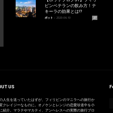
ピンベテランの飲み方！テ
キーラの効果とは!?
ポット
-
2020-06-10
27
OUT US
F
の人生を送っていたはずが、フィリピンのマニラへの旅行か
変クレイジーなものに。オノケンとレンジの恋愛珍道中を小
に紹介。マラテやマカティ、アンヘレスへの実際の旅行ブロ