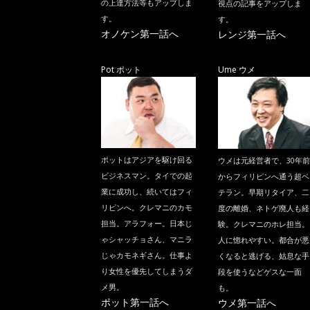
の上達方法等もアップしま
視点の記事をアップしま
す。
す。
オノケン第一話へ
レンジ第一話へ
Pot ポット
Ume ウメ
ポットはアジアを駆け回る
ウメは元経営者で、30年前
ビジネスマン。タイでの起
からフィリピンへ通う超ベ
業に成功し、続いてはフィ
テラン。早期リタイア、二
リピンへ。クレマニのカモ
度の離婚、ネトゲ廃人も経
担当。アラフォー。日本じ
験。クレマニのホレ担当。
ゃシャッチョさん、マニラ
人に惚れやすい。都合が悪
じゃカモネギさん。仕事よ
くなると逃げる、姑息な手
り女性を優先してしまうダ
段を使うなどゲスな一面
メ男。
も。
ポット第一話へ
ウメ第一話へ