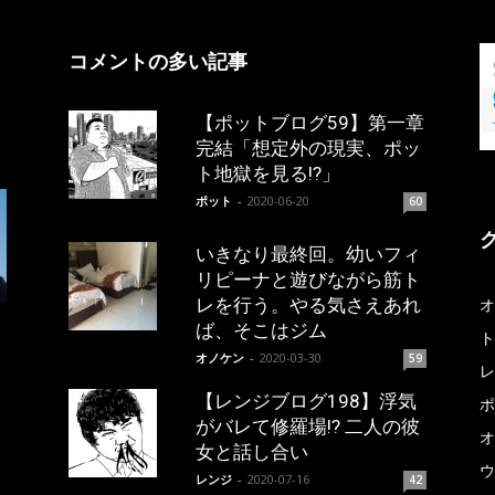
コメントの多い記事
【ポットブログ59】第一章
完結「想定外の現実、ポッ
ト地獄を見る!?」
ポット
-
2020-06-20
60
いきなり最終回。幼いフィ
リピーナと遊びながら筋ト
レを行う。やる気さえあれ
オ
ば、そこはジム
ト
オノケン
-
2020-03-30
59
レ
【レンジブログ198】浮気
ポ
がバレて修羅場!? 二人の彼
オ
女と話し合い
ウ
レンジ
-
2020-07-16
42