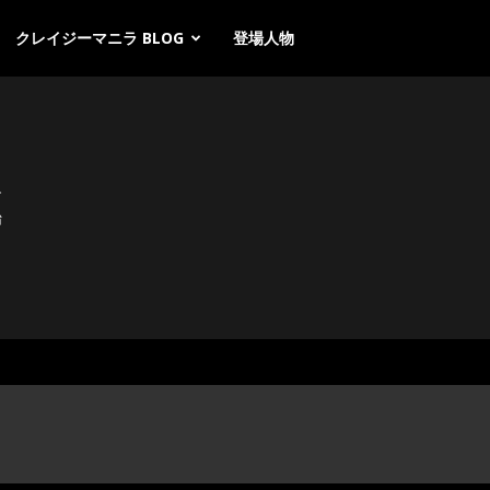
クレイジーマニラ BLOG
登場人物
す
始