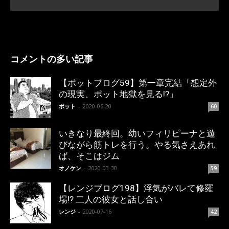
コメントの多い記事
【ポットブログ59】第一章完結「想定外
の現実、ポット地獄を見る!?」
ポット
-
2020-06-20
60
いきなり最終回。幼いフィリピーナと遊
びながら筋トレを行う。やる気さえあれ
ば、そこはジム
オノケン
-
2020-03-30
59
【レンジブログ198】浮気がバレて修羅
場!? 二人の彼女と話し合い
レンジ
-
2020-07-16
42