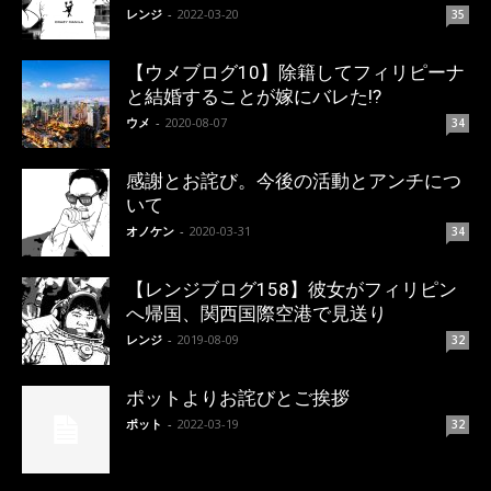
レンジ
-
2022-03-20
35
【ウメブログ10】除籍してフィリピーナ
と結婚することが嫁にバレた!?
ウメ
-
2020-08-07
34
感謝とお詫び。今後の活動とアンチにつ
いて
オノケン
-
2020-03-31
34
【レンジブログ158】彼女がフィリピン
へ帰国、関西国際空港で見送り
レンジ
-
2019-08-09
32
ポットよりお詫びとご挨拶
ポット
-
2022-03-19
32