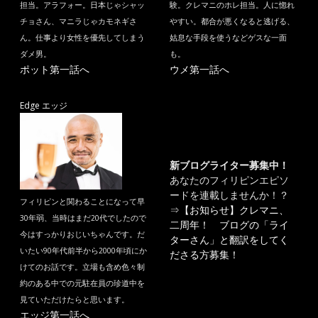
担当。アラフォー。日本じゃシャッ
験。クレマニのホレ担当。人に惚れ
チョさん、マニラじゃカモネギさ
やすい。都合が悪くなると逃げる、
ん。仕事より女性を優先してしまう
姑息な手段を使うなどゲスな一面
ダメ男。
も。
ポット第一話へ
ウメ第一話へ
Edge エッジ
新ブログライター募集中！
あなたのフィリピンエピソ
ードを連載しませんか！？
フィリピンと関わることになって早
⇒
【お知らせ】クレマニ、
30年弱、当時はまだ20代でしたので
二周年！ ブログの「ライ
今はすっかりおじいちゃんです。だ
ターさん」と翻訳をしてく
いたい90年代前半から2000年頃にか
ださる方募集！
けてのお話です。立場も含め色々制
約のある中での元駐在員の珍道中を
見ていただけたらと思います。
エッジ第一話へ