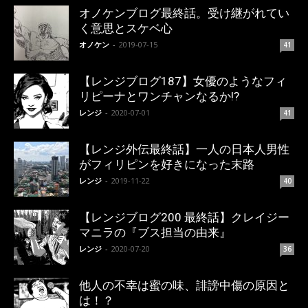
オノケンブログ最終話。受け継がれてい
く意思とスケベ心
オノケン
-
2019-07-15
41
【レンジブログ187】女優のようなフィ
リピーナとワンチャンなるか!?
レンジ
-
2020-07-01
41
【レンジ外伝最終話】一人の日本人男性
がフィリピンを好きになった末路
レンジ
-
2019-11-22
40
【レンジブログ200 最終話】クレイジー
マニラの『ブス担当の由来』
レンジ
-
2020-07-20
36
他人の不幸は蜜の味、誹謗中傷の原因と
は！？