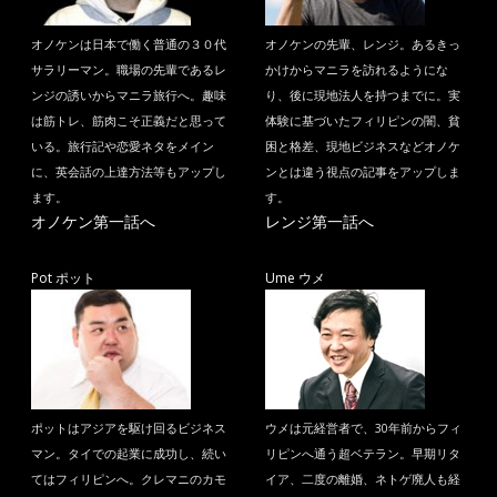
オノケンは日本で働く普通の３０代
オノケンの先輩、レンジ。あるきっ
サラリーマン。職場の先輩であるレ
かけからマニラを訪れるようにな
ンジの誘いからマニラ旅行へ。趣味
り、後に現地法人を持つまでに。実
は筋トレ、筋肉こそ正義だと思って
体験に基づいたフィリピンの闇、貧
いる。旅行記や恋愛ネタをメイン
困と格差、現地ビジネスなどオノケ
に、英会話の上達方法等もアップし
ンとは違う視点の記事をアップしま
ます。
す。
オノケン第一話へ
レンジ第一話へ
Pot ポット
Ume ウメ
ポットはアジアを駆け回るビジネス
ウメは元経営者で、30年前からフィ
マン。タイでの起業に成功し、続い
リピンへ通う超ベテラン。早期リタ
てはフィリピンへ。クレマニのカモ
イア、二度の離婚、ネトゲ廃人も経