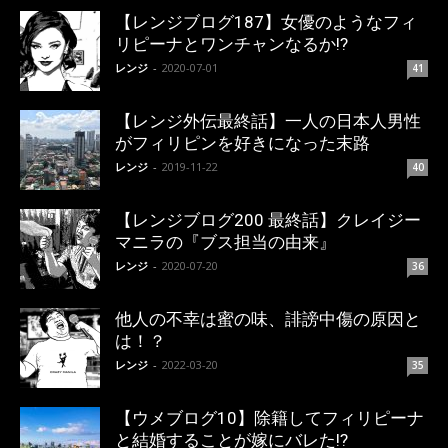
【レンジブログ187】女優のようなフィ
リピーナとワンチャンなるか!?
レンジ
-
2020-07-01
41
【レンジ外伝最終話】一人の日本人男性
がフィリピンを好きになった末路
レンジ
-
2019-11-22
40
【レンジブログ200 最終話】クレイジー
マニラの『ブス担当の由来』
レンジ
-
2020-07-20
36
他人の不幸は蜜の味、誹謗中傷の原因と
は！？
レンジ
-
2022-03-20
35
【ウメブログ10】除籍してフィリピーナ
と結婚することが嫁にバレた!?