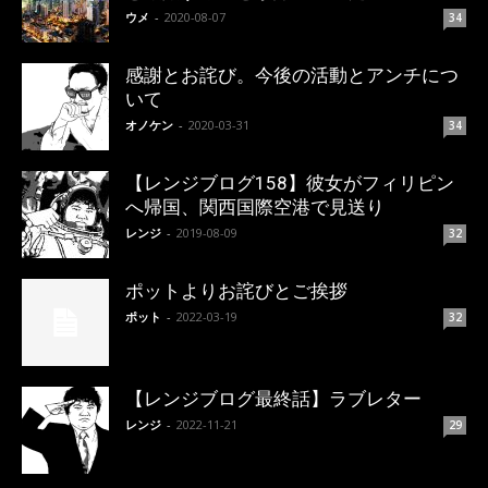
ウメ
-
2020-08-07
34
感謝とお詫び。今後の活動とアンチにつ
いて
オノケン
-
2020-03-31
34
【レンジブログ158】彼女がフィリピン
へ帰国、関西国際空港で見送り
レンジ
-
2019-08-09
32
ポットよりお詫びとご挨拶
ポット
-
2022-03-19
32
【レンジブログ最終話】ラブレター
レンジ
-
2022-11-21
29