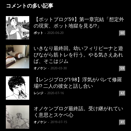
コメントの多い記事
【ポットブログ59】第一章完結「想定外
の現実、ポット地獄を見る!?」
ポット
-
2020-06-20
60
いきなり最終回。幼いフィリピーナと遊
びながら筋トレを行う。やる気さえあれ
ば、そこはジム
オノケン
-
2020-03-30
59
【レンジブログ198】浮気がバレて修羅
場!? 二人の彼女と話し合い
レンジ
-
2020-07-16
42
オノケンブログ最終話。受け継がれてい
く意思とスケベ心
オノケン
-
2019-07-15
41