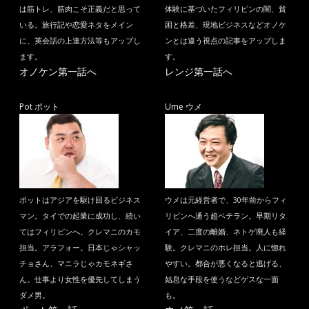
は筋トレ、筋肉こそ正義だと思って
体験に基づいたフィリピンの闇、貧
いる。旅行記や恋愛ネタをメイン
困と格差、現地ビジネスなどオノケ
に、英会話の上達方法等もアップし
ンとは違う視点の記事をアップしま
ます。
す。
オノケン第一話へ
レンジ第一話へ
Pot ポット
Ume ウメ
ポットはアジアを駆け回るビジネス
ウメは元経営者で、30年前からフィ
マン。タイでの起業に成功し、続い
リピンへ通う超ベテラン。早期リタ
てはフィリピンへ。クレマニのカモ
イア、二度の離婚、ネトゲ廃人も経
担当。アラフォー。日本じゃシャッ
験。クレマニのホレ担当。人に惚れ
チョさん、マニラじゃカモネギさ
やすい。都合が悪くなると逃げる、
ん。仕事より女性を優先してしまう
姑息な手段を使うなどゲスな一面
ダメ男。
も。