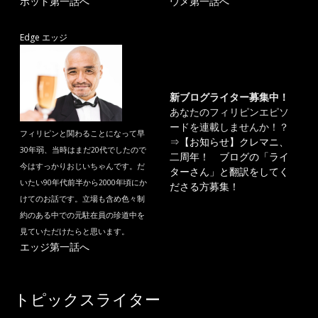
ポット第一話へ
ウメ第一話へ
Edge エッジ
新ブログライター募集中！
あなたのフィリピンエピソ
ードを連載しませんか！？
フィリピンと関わることになって早
⇒
【お知らせ】クレマニ、
30年弱、当時はまだ20代でしたので
二周年！ ブログの「ライ
今はすっかりおじいちゃんです。だ
ターさん」と翻訳をしてく
いたい90年代前半から2000年頃にか
ださる方募集！
けてのお話です。立場も含め色々制
約のある中での元駐在員の珍道中を
見ていただけたらと思います。
エッジ第一話へ
トピックスライター