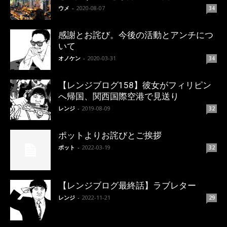
ウメ
-
2020-08-07
34
感謝とお詫び。今後の活動とアンチにつ
いて
オノケン
-
2020-03-31
34
【レンジブログ158】彼女がフィリピン
へ帰国、関西国際空港で見送り
レンジ
-
2019-08-09
32
ポットよりお詫びとご挨拶
ポット
-
2022-03-19
32
【レンジブログ最終話】ラブレター
レンジ
-
2022-11-21
29