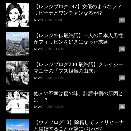
【レンジブログ187】女優のようなフィ
リピーナとワンチャンなるか!?
レンジ
-
2020-07-01
41
【レンジ外伝最終話】一人の日本人男性
がフィリピンを好きになった末路
レンジ
-
2019-11-22
40
【レンジブログ200 最終話】クレイジー
マニラの『ブス担当の由来』
レンジ
-
2020-07-20
36
他人の不幸は蜜の味、誹謗中傷の原因と
は！？
レンジ
-
2022-03-20
35
【ウメブログ10】除籍してフィリピーナ
と結婚することが嫁にバレた!?