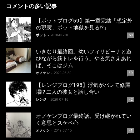
コメントの多い記事
【ポットブログ59】第一章完結「想定外
の現実、ポット地獄を見る!?」
ポット
-
2020-06-20
60
いきなり最終回。幼いフィリピーナと遊
びながら筋トレを行う。やる気さえあれ
ば、そこはジム
オノケン
-
2020-03-30
59
【レンジブログ198】浮気がバレて修羅
場!? 二人の彼女と話し合い
レンジ
-
2020-07-16
42
オノケンブログ最終話。受け継がれてい
く意思とスケベ心
オノケン
-
2019-07-15
41