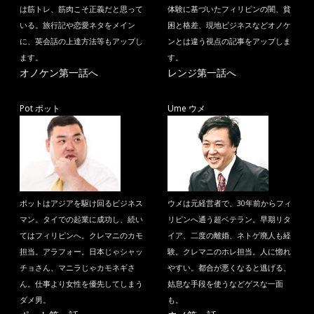
は筋トレ、筋肉こそ正義だと思って
体験に基づいたフィリピンの闇、貧
いる。旅行記や恋愛ネタをメイン
困と格差、現地ビジネスなどオノケ
に、英会話の上達方法等もアップし
ンとは違う視点の記事をアップしま
ます。
す。
オノケン第一話へ
レンジ第一話へ
Pot ポット
Ume ウメ
ポットはアジアを駆け回るビジネス
ウメは元経営者で、30年前からフィ
マン。タイでの起業に成功し、続い
リピンへ通う超ベテラン。早期リタ
てはフィリピンへ。クレマニのカモ
イア、二度の離婚、ネトゲ廃人も経
担当。アラフォー。日本じゃシャッ
験。クレマニのホレ担当。人に惚れ
チョさん、マニラじゃカモネギさ
やすい。都合が悪くなると逃げる、
ん。仕事より女性を優先してしまう
姑息な手段を使うなどゲスな一面
ダメ男。
も。