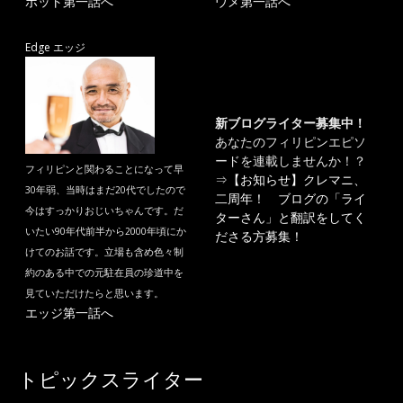
ポット第一話へ
ウメ第一話へ
Edge エッジ
新ブログライター募集中！
あなたのフィリピンエピソ
ードを連載しませんか！？
フィリピンと関わることになって早
⇒
【お知らせ】クレマニ、
30年弱、当時はまだ20代でしたので
二周年！ ブログの「ライ
今はすっかりおじいちゃんです。だ
ターさん」と翻訳をしてく
いたい90年代前半から2000年頃にか
ださる方募集！
けてのお話です。立場も含め色々制
約のある中での元駐在員の珍道中を
見ていただけたらと思います。
エッジ第一話へ
トピックスライター