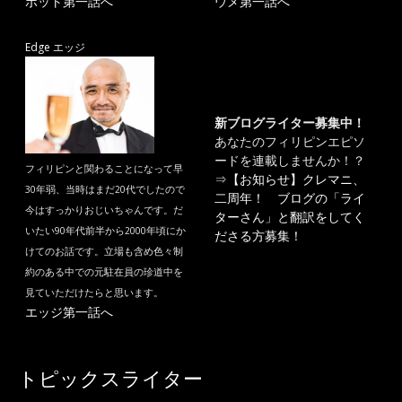
ポット第一話へ
ウメ第一話へ
Edge エッジ
新ブログライター募集中！
あなたのフィリピンエピソ
ードを連載しませんか！？
フィリピンと関わることになって早
⇒
【お知らせ】クレマニ、
30年弱、当時はまだ20代でしたので
二周年！ ブログの「ライ
今はすっかりおじいちゃんです。だ
ターさん」と翻訳をしてく
いたい90年代前半から2000年頃にか
ださる方募集！
けてのお話です。立場も含め色々制
約のある中での元駐在員の珍道中を
見ていただけたらと思います。
エッジ第一話へ
トピックスライター