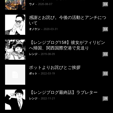
ウメ
-
2020-08-07
34
感謝とお詫び。今後の活動とアンチにつ
いて
オノケン
-
2020-03-31
34
【レンジブログ158】彼女がフィリピン
へ帰国、関西国際空港で見送り
レンジ
-
2019-08-09
32
ポットよりお詫びとご挨拶
ポット
-
2022-03-19
32
【レンジブログ最終話】ラブレター
レンジ
-
2022-11-21
29