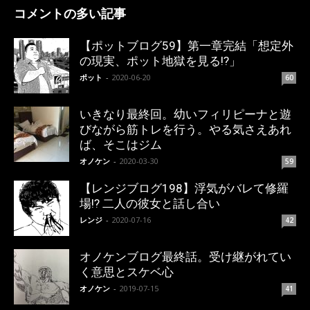
コメントの多い記事
【ポットブログ59】第一章完結「想定外
の現実、ポット地獄を見る!?」
ポット
-
2020-06-20
60
いきなり最終回。幼いフィリピーナと遊
びながら筋トレを行う。やる気さえあれ
ば、そこはジム
オノケン
-
2020-03-30
59
【レンジブログ198】浮気がバレて修羅
場!? 二人の彼女と話し合い
レンジ
-
2020-07-16
42
オノケンブログ最終話。受け継がれてい
く意思とスケベ心
オノケン
-
2019-07-15
41