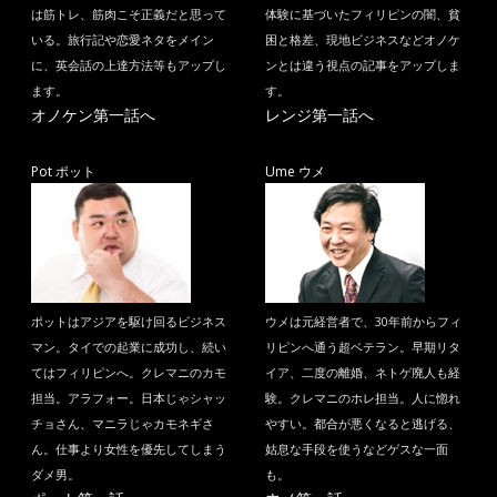
は筋トレ、筋肉こそ正義だと思って
体験に基づいたフィリピンの闇、貧
いる。旅行記や恋愛ネタをメイン
困と格差、現地ビジネスなどオノケ
に、英会話の上達方法等もアップし
ンとは違う視点の記事をアップしま
ます。
す。
オノケン第一話へ
レンジ第一話へ
Pot ポット
Ume ウメ
ポットはアジアを駆け回るビジネス
ウメは元経営者で、30年前からフィ
マン。タイでの起業に成功し、続い
リピンへ通う超ベテラン。早期リタ
てはフィリピンへ。クレマニのカモ
イア、二度の離婚、ネトゲ廃人も経
担当。アラフォー。日本じゃシャッ
験。クレマニのホレ担当。人に惚れ
チョさん、マニラじゃカモネギさ
やすい。都合が悪くなると逃げる、
ん。仕事より女性を優先してしまう
姑息な手段を使うなどゲスな一面
ダメ男。
も。