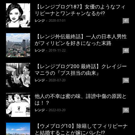
【レンジブログ187】女優のようなフィ
リピーナとワンチャンなるか!?
レンジ
-
2020-07-01
41
【レンジ外伝最終話】一人の日本人男性
がフィリピンを好きになった末路
レンジ
-
2019-11-22
40
【レンジブログ200 最終話】クレイジー
マニラの『ブス担当の由来』
レンジ
-
2020-07-20
36
他人の不幸は蜜の味、誹謗中傷の原因と
は！？
レンジ
-
2022-03-20
35
【ウメブログ10】除籍してフィリピーナ
と結婚することが嫁にバレた!?