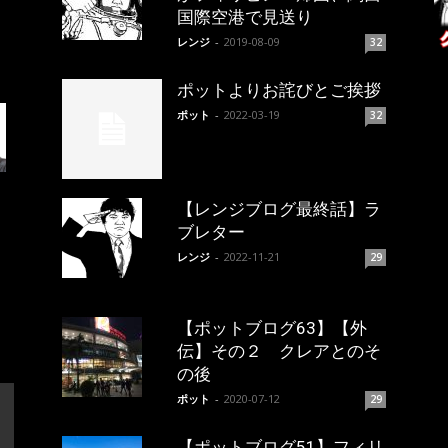
国際空港で見送り
レンジ
-
2019-08-09
32
ポットよりお詫びとご挨拶
ポット
-
2022-03-19
32
【レンジブログ最終話】ラ
ブレター
レンジ
-
2022-11-21
29
【ポットブログ63】【外
伝】その２ クレアとのそ
の後
ポット
-
2020-07-12
29
【ポットブログ51】フィリ