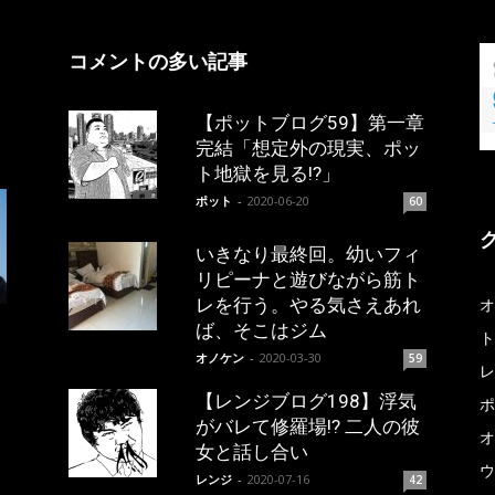
コメントの多い記事
【ポットブログ59】第一章
完結「想定外の現実、ポッ
ト地獄を見る!?」
ポット
-
2020-06-20
60
いきなり最終回。幼いフィ
リピーナと遊びながら筋ト
レを行う。やる気さえあれ
オ
ば、そこはジム
ト
オノケン
-
2020-03-30
59
レ
【レンジブログ198】浮気
ポ
がバレて修羅場!? 二人の彼
オ
女と話し合い
ウ
レンジ
-
2020-07-16
42