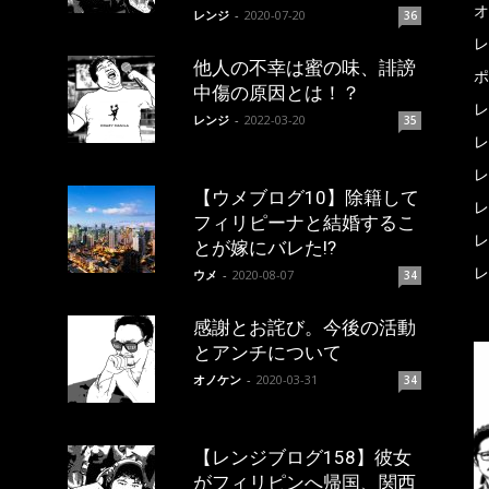
オ
レンジ
-
2020-07-20
36
レ
他人の不幸は蜜の味、誹謗
ポ
中傷の原因とは！？
レ
レンジ
-
2022-03-20
35
レ
レ
【ウメブログ10】除籍して
レ
フィリピーナと結婚するこ
レ
とが嫁にバレた!?
レ
ウメ
-
2020-08-07
34
感謝とお詫び。今後の活動
とアンチについて
オノケン
-
2020-03-31
34
【レンジブログ158】彼女
がフィリピンへ帰国、関西