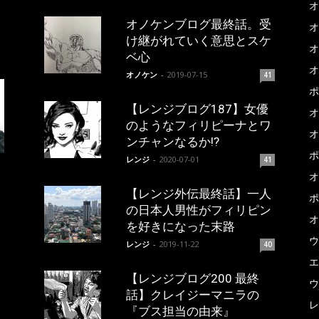
オ
オノケンブログ最終話。受
オ
け継がれていく意思とスケ
オ
ベ心
オ
オノケン
-
2019-07-15
41
ポ
【レンジブログ187】女優
オ
のようなフィリピーナとワ
オ
ンチャンなるか!?
ポ
レンジ
-
2020-07-01
41
オ
【レンジ外伝最終話】一人
ポ
の日本人男性がフィリピン
オ
を好きになった末路
ウ
レンジ
-
2019-11-22
40
エ
【レンジブログ200 最終
ウ
話】クレイジーマニラの
レ
『ブス担当の由来』