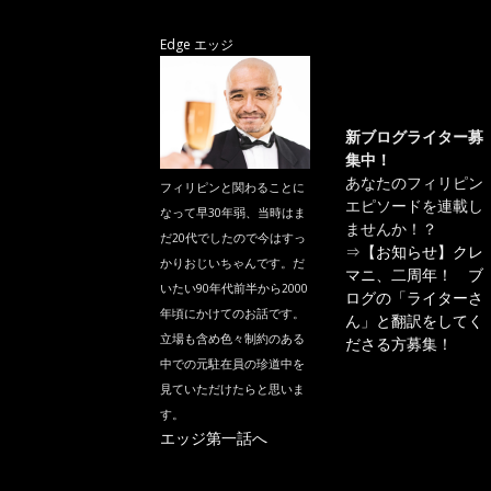
Edge エッジ
新ブログライター募
集中！
あなたのフィリピン
フィリピンと関わることに
エピソードを連載し
なって早30年弱、当時はま
ませんか！？
だ20代でしたので今はすっ
⇒
【お知らせ】クレ
かりおじいちゃんです。だ
マニ、二周年！ ブ
いたい90年代前半から2000
ログの「ライターさ
年頃にかけてのお話です。
ん」と翻訳をしてく
立場も含め色々制約のある
ださる方募集！
中での元駐在員の珍道中を
見ていただけたらと思いま
す。
エッジ第一話へ