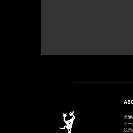
AB
普通
ら一
説風