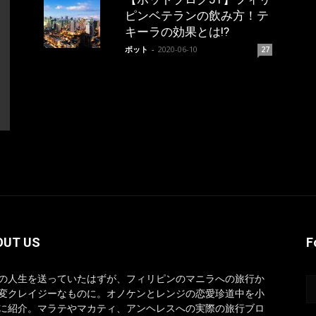
ピンベテランの飲み方！テ
キーラの効果とは!?
ポット
-
2020-06-10
27
OUT US
F
の人生を送っていたはずが、フィリピンのマニラへの旅行か
変クレイジーなものに。オノケンとレンジの恋愛珍道中を小
に紹介。マラテやマカティ、アンヘレスへの実際の旅行ブロ