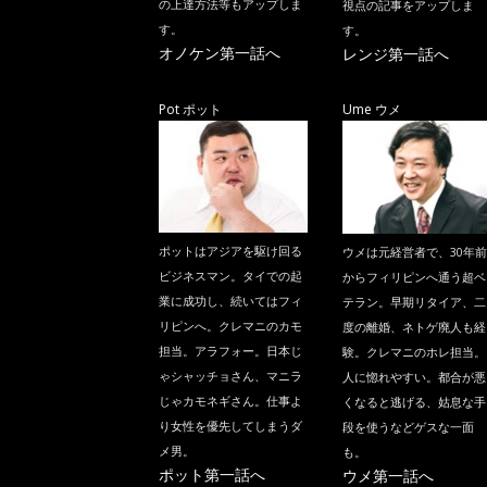
の上達方法等もアップしま
視点の記事をアップしま
す。
す。
オノケン第一話へ
レンジ第一話へ
Pot ポット
Ume ウメ
ポットはアジアを駆け回る
ウメは元経営者で、30年前
ビジネスマン。タイでの起
からフィリピンへ通う超ベ
業に成功し、続いてはフィ
テラン。早期リタイア、二
リピンへ。クレマニのカモ
度の離婚、ネトゲ廃人も経
担当。アラフォー。日本じ
験。クレマニのホレ担当。
ゃシャッチョさん、マニラ
人に惚れやすい。都合が悪
じゃカモネギさん。仕事よ
くなると逃げる、姑息な手
り女性を優先してしまうダ
段を使うなどゲスな一面
メ男。
も。
ポット第一話へ
ウメ第一話へ