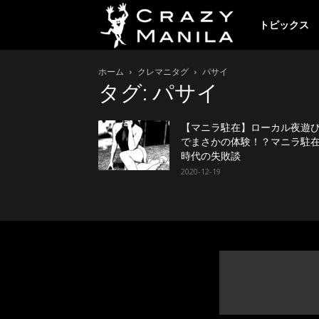
ク
トピックス
ホーム
クレマニタグ
パサイ
レ
タグ: パサイ
イ
【マニラ駐在】ローカル夜遊
でまさかの体験！？マニラ駐
時代の失敗談
2020-12-19
ジ
ー
マ