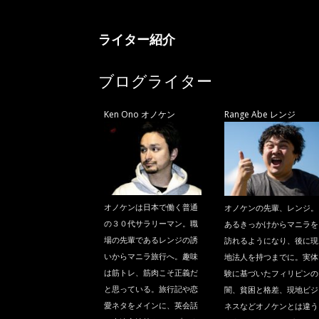
ニ
ライター紹介
ラ
ブログライター
Ken Ono オノケン
Range Abe レンジ
オノケンは日本で働く普通
オノケンの先輩、レンジ。
の３０代サラリーマン。職
あるきっかけからマニラを
場の先輩であるレンジの誘
訪れるようになり、後に現
いからマニラ旅行へ。趣味
地法人を持つまでに。実体
は筋トレ、筋肉こそ正義だ
験に基づいたフィリピンの
と思っている。旅行記や恋
闇、貧困と格差、現地ビジ
愛ネタをメインに、英会話
ネスなどオノケンとは違う