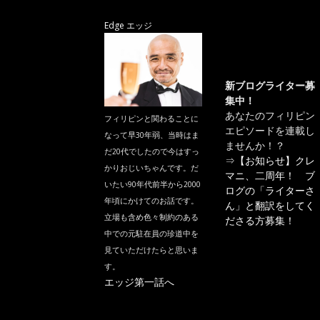
Edge エッジ
新ブログライター募
集中！
あなたのフィリピン
フィリピンと関わることに
エピソードを連載し
なって早30年弱、当時はま
ませんか！？
だ20代でしたので今はすっ
⇒
【お知らせ】クレ
かりおじいちゃんです。だ
マニ、二周年！ ブ
いたい90年代前半から2000
ログの「ライターさ
年頃にかけてのお話です。
ん」と翻訳をしてく
立場も含め色々制約のある
ださる方募集！
中での元駐在員の珍道中を
見ていただけたらと思いま
す。
エッジ第一話へ