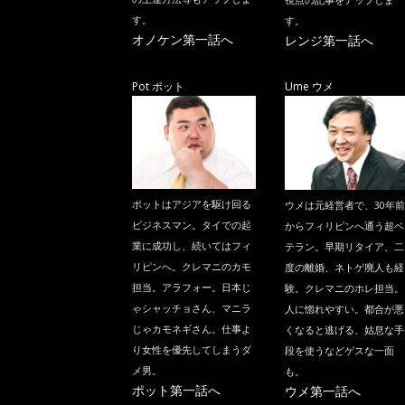
視点の記事をアップしま
す。
す。
オノケン第一話へ
レンジ第一話へ
Pot ポット
Ume ウメ
ポットはアジアを駆け回る
ウメは元経営者で、30年前
ビジネスマン。タイでの起
からフィリピンへ通う超ベ
業に成功し、続いてはフィ
テラン。早期リタイア、二
リピンへ。クレマニのカモ
度の離婚、ネトゲ廃人も経
担当。アラフォー。日本じ
験。クレマニのホレ担当。
ゃシャッチョさん、マニラ
人に惚れやすい。都合が悪
じゃカモネギさん。仕事よ
くなると逃げる、姑息な手
り女性を優先してしまうダ
段を使うなどゲスな一面
メ男。
も。
ポット第一話へ
ウメ第一話へ