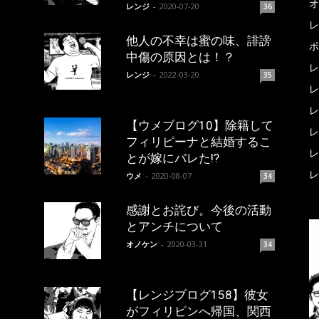
オ
レンジ
-
2020-07-20
36
レ
他人の不幸は蜜の味、誹謗
ポ
中傷の原因とは！？
レ
レンジ
-
2022-03-20
35
レ
レ
【ウメブログ10】除籍して
レ
フィリピーナと結婚するこ
レ
とが嫁にバレた!?
レ
ウメ
-
2020-08-07
34
感謝とお詫び。今後の活動
とアンチについて
オノケン
-
2020-03-31
34
【レンジブログ158】彼女
がフィリピンへ帰国、関西