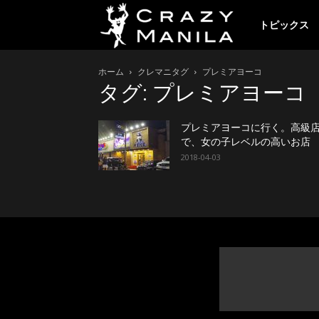
ク
トピックス
ホーム
クレマニタグ
プレミアヨーコ
レ
タグ: プレミアヨーコ
イ
プレミアヨーコに行く。高級
で、女の子レベルの高いお店
2018-04-03
ジ
ー
マ