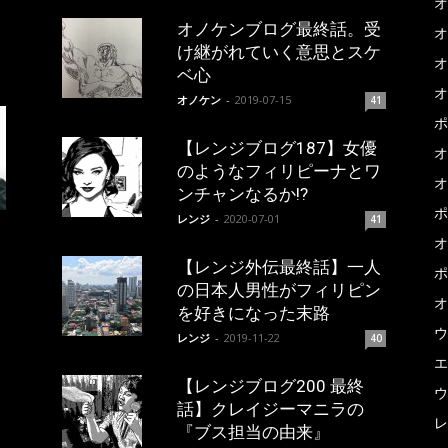
オ
オノケンブログ最終話。受
オ
け継がれていく意思とスケ
オ
ベ心
オ
オノケン
-
2019-07-15
41
ポ
【レンジブログ187】女優
オ
のようなフィリピーナとワ
オ
ンチャンなるか!?
ポ
レンジ
-
2020-07-01
41
オ
【レンジ外伝最終話】一人
ポ
の日本人男性がフィリピン
オ
を好きになった末路
ウ
レンジ
-
2019-11-22
40
エ
【レンジブログ200 最終
ウ
話】クレイジーマニラの
レ
『ブス担当の由来』