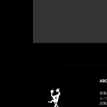
AB
普通
ら一
説風