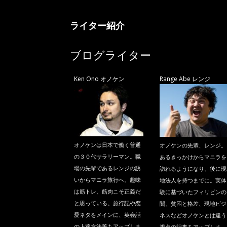
ニ
ライター紹介
ラ
ブログライター
Ken Ono オノケン
Range Abe レンジ
オノケンは日本で働く普通
オノケンの先輩、レンジ。
の３０代サラリーマン。職
あるきっかけからマニラを
場の先輩であるレンジの誘
訪れるようになり、後に現
いからマニラ旅行へ。趣味
地法人を持つまでに。実体
は筋トレ、筋肉こそ正義だ
験に基づいたフィリピンの
と思っている。旅行記や恋
闇、貧困と格差、現地ビジ
愛ネタをメインに、英会話
ネスなどオノケンとは違う
の上達方法等もアップしま