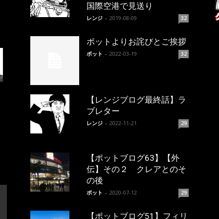
国際空港で見送り
レンジ
-
2019-08-09
32
ポットよりお詫びとご挨拶
ポット
-
2022-03-19
32
【レンジブログ最終話】ラ
ブレター
レンジ
-
2022-11-21
29
【ポットブログ63】【外
伝】その２ クレアとのそ
の後
ポット
-
2020-07-12
29
【ポットブログ51】フィリ