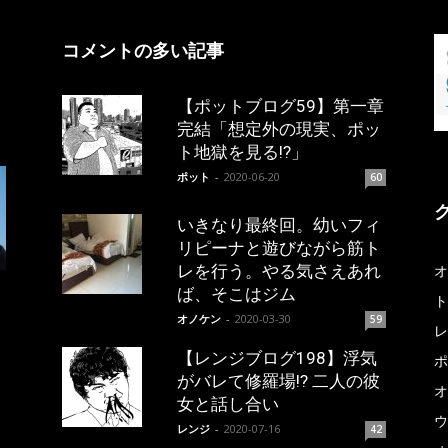
コメントの多い記事
【ポットブログ59】第一章
完結「想定外の現実、ポッ
ト地獄を見る!?」
ポット
-
2020-06-20
60
いきなり最終回。幼いフィ
リピーナと遊びながら筋ト
レを行う。やる気さえあれ
オ
ば、そこはジム
ト
オノケン
-
2020-03-30
59
レ
【レンジブログ198】浮気
ポ
がバレて修羅場!? 二人の彼
オ
女と話し合い
ウ
レンジ
-
2020-07-16
42