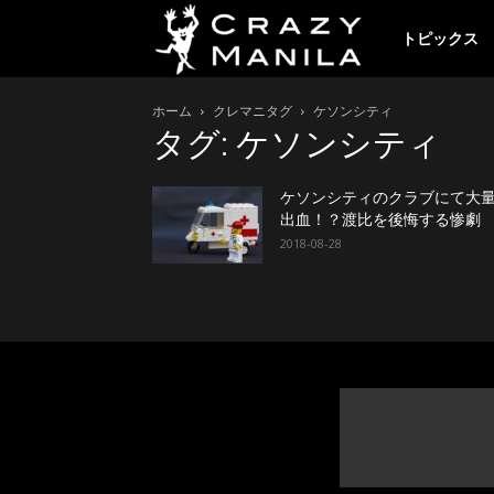
ク
トピックス
ホーム
クレマニタグ
ケソンシティ
レ
タグ: ケソンシティ
イ
ケソンシティのクラブにて大
出血！？渡比を後悔する惨劇
2018-08-28
ジ
ー
マ