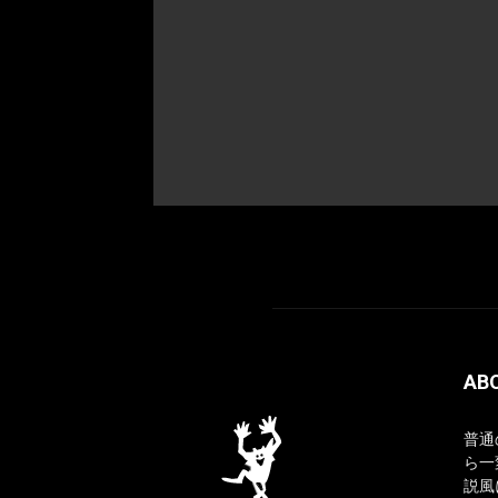
AB
普通
ら一
説風