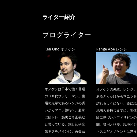
ニ
ライター紹介
ラ
ブログライター
Ken Ono オノケン
Range Abe レンジ
オノケンは日本で働く普通
オノケンの先輩、レンジ。
の３０代サラリーマン。職
あるきっかけからマニラを
場の先輩であるレンジの誘
訪れるようになり、後に現
いからマニラ旅行へ。趣味
地法人を持つまでに。実体
は筋トレ、筋肉こそ正義だ
験に基づいたフィリピンの
と思っている。旅行記や恋
闇、貧困と格差、現地ビジ
愛ネタをメインに、英会話
ネスなどオノケンとは違う