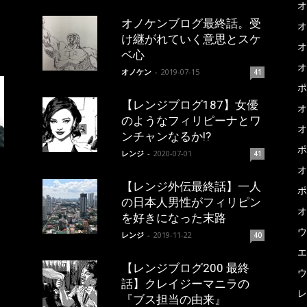
オ
オノケンブログ最終話。受
オ
け継がれていく意思とスケ
オ
ベ心
オ
オノケン
-
2019-07-15
41
ポ
【レンジブログ187】女優
オ
のようなフィリピーナとワ
オ
ンチャンなるか!?
ポ
レンジ
-
2020-07-01
41
オ
【レンジ外伝最終話】一人
ポ
の日本人男性がフィリピン
オ
を好きになった末路
ウ
レンジ
-
2019-11-22
40
エ
【レンジブログ200 最終
ウ
話】クレイジーマニラの
レ
『ブス担当の由来』