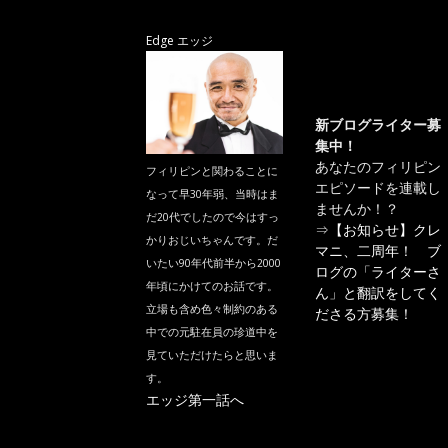
Edge エッジ
新ブログライター募
集中！
あなたのフィリピン
フィリピンと関わることに
エピソードを連載し
なって早30年弱、当時はま
ませんか！？
だ20代でしたので今はすっ
⇒
【お知らせ】クレ
かりおじいちゃんです。だ
マニ、二周年！ ブ
いたい90年代前半から2000
ログの「ライターさ
年頃にかけてのお話です。
ん」と翻訳をしてく
立場も含め色々制約のある
ださる方募集！
中での元駐在員の珍道中を
見ていただけたらと思いま
す。
エッジ第一話へ