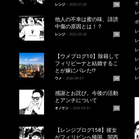
オ
レンジ
-
2020-07-20
36
レ
他人の不幸は蜜の味、誹謗
ポ
中傷の原因とは！？
レ
レンジ
-
2022-03-20
35
レ
レ
【ウメブログ10】除籍して
レ
フィリピーナと結婚するこ
レ
とが嫁にバレた!?
レ
ウメ
-
2020-08-07
34
感謝とお詫び。今後の活動
とアンチについて
オノケン
-
2020-03-31
34
【レンジブログ158】彼女
がフィリピンへ帰国、関西