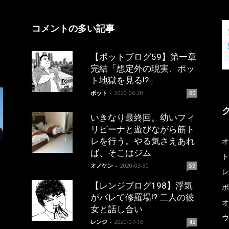
コメントの多い記事
【ポットブログ59】第一章
完結「想定外の現実、ポッ
ト地獄を見る!?」
ポット
-
2020-06-20
60
いきなり最終回。幼いフィ
リピーナと遊びながら筋ト
レを行う。やる気さえあれ
オ
ば、そこはジム
ト
オノケン
-
2020-03-30
59
レ
【レンジブログ198】浮気
ポ
がバレて修羅場!? 二人の彼
オ
女と話し合い
ウ
レンジ
-
2020-07-16
42