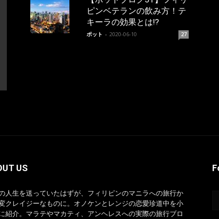
ピンベテランの飲み方！テ
キーラの効果とは!?
ポット
-
2020-06-10
27
OUT US
F
の人生を送っていたはずが、フィリピンのマニラへの旅行か
変クレイジーなものに。オノケンとレンジの恋愛珍道中を小
に紹介。マラテやマカティ、アンヘレスへの実際の旅行ブロ