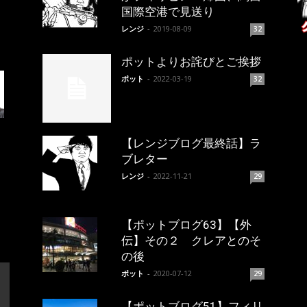
国際空港で見送り
レンジ
-
2019-08-09
32
ポットよりお詫びとご挨拶
ポット
-
2022-03-19
32
【レンジブログ最終話】ラ
ブレター
レンジ
-
2022-11-21
29
【ポットブログ63】【外
伝】その２ クレアとのそ
の後
ポット
-
2020-07-12
29
【ポットブログ51】フィリ