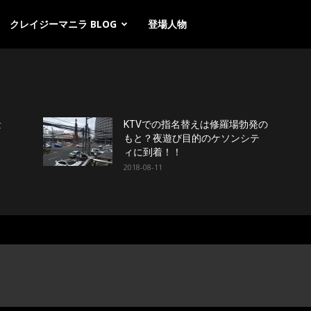
クレイジーマニラ BLOG
登場人物
量
KTVでの指名替えは修羅場勃発の
もと？夜遊び目的のケソンシテ
ィに到着！！
2018-08-11