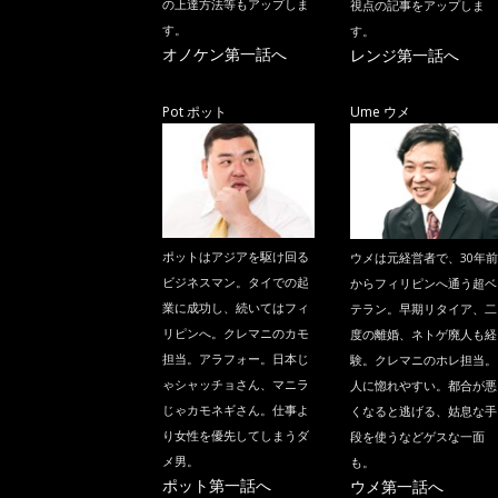
の上達方法等もアップしま
視点の記事をアップしま
す。
す。
オノケン第一話へ
レンジ第一話へ
Pot ポット
Ume ウメ
ポットはアジアを駆け回る
ウメは元経営者で、30年前
ビジネスマン。タイでの起
からフィリピンへ通う超ベ
業に成功し、続いてはフィ
テラン。早期リタイア、二
リピンへ。クレマニのカモ
度の離婚、ネトゲ廃人も経
担当。アラフォー。日本じ
験。クレマニのホレ担当。
ゃシャッチョさん、マニラ
人に惚れやすい。都合が悪
じゃカモネギさん。仕事よ
くなると逃げる、姑息な手
り女性を優先してしまうダ
段を使うなどゲスな一面
メ男。
も。
ポット第一話へ
ウメ第一話へ