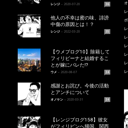
オ
レンジ
-
2020-07-20
36
レ
他人の不幸は蜜の味、誹謗
ポ
中傷の原因とは！？
レ
レンジ
-
2022-03-20
35
レ
レ
【ウメブログ10】除籍して
レ
フィリピーナと結婚するこ
レ
とが嫁にバレた!?
レ
ウメ
-
2020-08-07
34
感謝とお詫び。今後の活動
とアンチについて
オノケン
-
2020-03-31
34
【レンジブログ158】彼女
がフィリピンへ帰国、関西