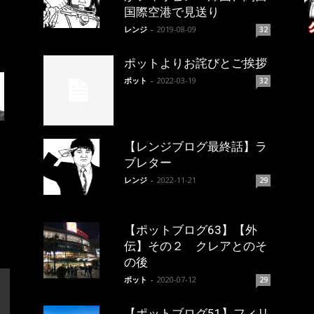
国際空港で見送り
レンジ
-
2019-08-09
32
ポットよりお詫びとご挨拶
ポット
-
2022-03-19
32
【レンジブログ最終話】ラ
ブレター
レンジ
-
2022-11-21
29
【ポットブログ63】【外
伝】その２ クレアとのそ
の後
ポット
-
2020-07-12
29
【ポットブログ51】フィリ