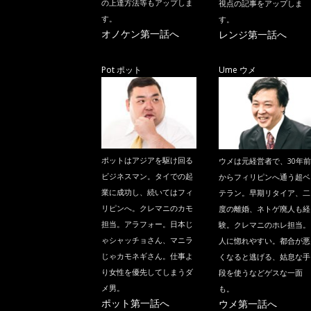
の上達方法等もアップしま
視点の記事をアップしま
す。
す。
オノケン第一話へ
レンジ第一話へ
Pot ポット
Ume ウメ
ポットはアジアを駆け回る
ウメは元経営者で、30年前
ビジネスマン。タイでの起
からフィリピンへ通う超ベ
業に成功し、続いてはフィ
テラン。早期リタイア、二
リピンへ。クレマニのカモ
度の離婚、ネトゲ廃人も経
担当。アラフォー。日本じ
験。クレマニのホレ担当。
ゃシャッチョさん、マニラ
人に惚れやすい。都合が悪
じゃカモネギさん。仕事よ
くなると逃げる、姑息な手
り女性を優先してしまうダ
段を使うなどゲスな一面
メ男。
も。
ポット第一話へ
ウメ第一話へ