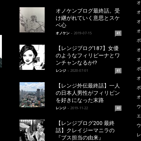
オ
オノケンブログ最終話。受
オ
け継がれていく意思とスケ
オ
ベ心
オ
オノケン
-
2019-07-15
41
ポ
【レンジブログ187】女優
オ
のようなフィリピーナとワ
オ
ンチャンなるか!?
ポ
レンジ
-
2020-07-01
41
オ
【レンジ外伝最終話】一人
ポ
の日本人男性がフィリピン
オ
を好きになった末路
ウ
レンジ
-
2019-11-22
40
エ
【レンジブログ200 最終
ウ
話】クレイジーマニラの
レ
『ブス担当の由来』