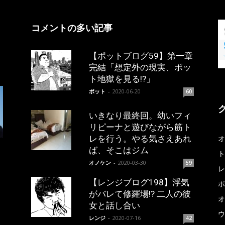
コメントの多い記事
【ポットブログ59】第一章
完結「想定外の現実、ポッ
ト地獄を見る!?」
ポット
-
2020-06-20
60
いきなり最終回。幼いフィ
リピーナと遊びながら筋ト
レを行う。やる気さえあれ
オ
ば、そこはジム
ト
オノケン
-
2020-03-30
59
レ
【レンジブログ198】浮気
ポ
がバレて修羅場!? 二人の彼
オ
女と話し合い
ウ
レンジ
-
2020-07-16
42