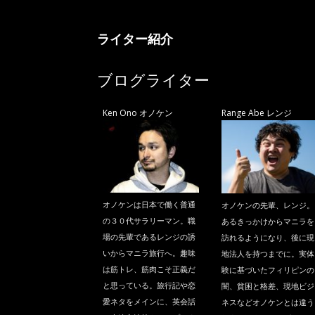
ニ
ライター紹介
ラ
ブログライター
Ken Ono オノケン
Range Abe レンジ
オノケンは日本で働く普通
オノケンの先輩、レンジ。
の３０代サラリーマン。職
あるきっかけからマニラを
場の先輩であるレンジの誘
訪れるようになり、後に現
いからマニラ旅行へ。趣味
地法人を持つまでに。実体
は筋トレ、筋肉こそ正義だ
験に基づいたフィリピンの
と思っている。旅行記や恋
闇、貧困と格差、現地ビジ
愛ネタをメインに、英会話
ネスなどオノケンとは違う