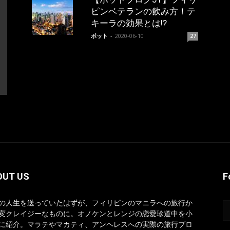
ピンベテランの飲み方！テ
キーラの効果とは!?
ポット
-
2020-06-10
27
OUT US
F
の人生を送っていたはずが、フィリピンのマニラへの旅行か
変クレイジーなものに。オノケンとレンジの恋愛珍道中を小
に紹介。マラテやマカティ、アンヘレスへの実際の旅行ブロ