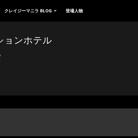
クレイジーマニラ BLOG
登場人物
ションホテル
の
マ