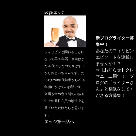
Edge エッジ
新ブログライター募
集中！
あなたのフィリピン
フィリピンと関わることに
エピソードを連載し
なって早30年弱、当時はま
ませんか！？
だ20代でしたので今はすっ
⇒
【お知らせ】クレ
かりおじいちゃんです。だ
マニ、二周年！ ブ
いたい90年代前半から2000
ログの「ライターさ
年頃にかけてのお話です。
ん」と翻訳をしてく
立場も含め色々制約のある
ださる方募集！
中での元駐在員の珍道中を
見ていただけたらと思いま
す。
エッジ第一話へ