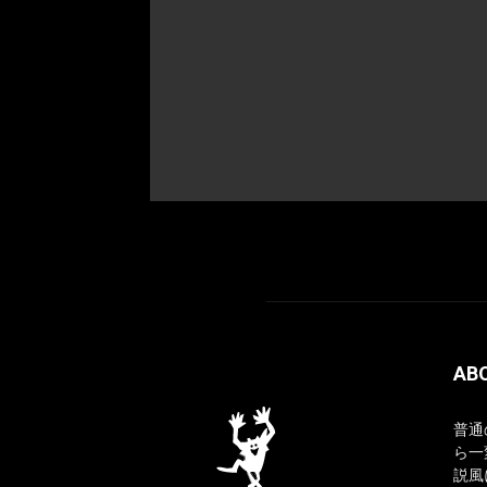
AB
普通
ら一
説風