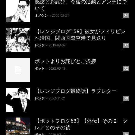
感謝とお詫び。今後の活動とアンチにつ
いて
オノケン
-
2020-03-31
34
【レンジブログ158】彼女がフィリピン
へ帰国、関西国際空港で見送り
レンジ
-
2019-08-09
32
ポットよりお詫びとご挨拶
ポット
-
2022-03-19
32
【レンジブログ最終話】ラブレター
レンジ
-
2022-11-21
29
【ポットブログ63】【外伝】その２ ク
レアとのその後
ポット
-
2020-07-12
29