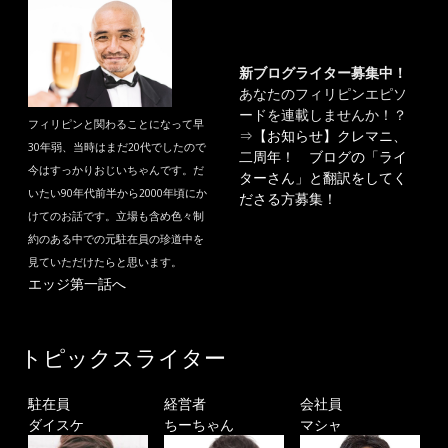
新ブログライター募集中！
あなたのフィリピンエピソ
ードを連載しませんか！？
フィリピンと関わることになって早
⇒
【お知らせ】クレマニ、
30年弱、当時はまだ20代でしたので
二周年！ ブログの「ライ
今はすっかりおじいちゃんです。だ
ターさん」と翻訳をしてく
いたい90年代前半から2000年頃にか
ださる方募集！
けてのお話です。立場も含め色々制
約のある中での元駐在員の珍道中を
見ていただけたらと思います。
エッジ第一話へ
トピックスライター
駐在員
経営者
会社員
ダイスケ
ちーちゃん
マシャ