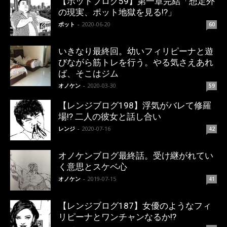
【ポットブログ59】第一章完結「想定外
の現実、ポット地獄を見る!?」
ポット
-
2020-06-20
60
いきなり最終回。幼いフィリピーナと遊
びながら筋トレを行う。やる気さえあれ
ば、そこはジム
オノケン
-
2020-03-30
59
【レンジブログ198】浮気がバレて修羅
場!? 二人の彼女と話し合い
レンジ
-
2020-07-16
42
オノケンブログ最終話。受け継がれてい
く意思とスケベ心
オノケン
-
2019-07-15
41
【レンジブログ187】女優のようなフィ
リピーナとワンチャンなるか!?