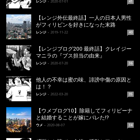
レンジ
-
2020-07-01
41
【レンジ外伝最終話】一人の日本人男性
がフィリピンを好きになった末路
レンジ
-
2019-11-22
40
【レンジブログ200 最終話】クレイジー
マニラの『ブス担当の由来』
レンジ
-
2020-07-20
36
他人の不幸は蜜の味、誹謗中傷の原因と
は！？
レンジ
-
2022-03-20
35
【ウメブログ10】除籍してフィリピーナ
と結婚することが嫁にバレた!?
ウメ
-
2020-08-07
34