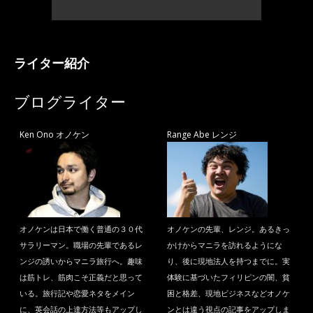
ライター紹介
ブログライター
Ken Ono オノケン
Range Abe レンジ
オノケンは日本で働く普通の３０代
オノケンの先輩、レンジ。あるきっ
サラリーマン。職場の先輩であるレ
かけからマニラを訪れるようにな
ンジの誘いからマニラ旅行へ。趣味
り、後に現地法人を持つまでに。実
は筋トレ、筋肉こそ正義だと思って
体験に基づいたフィリピンの闇、貧
いる。旅行記や恋愛ネタをメイン
困と格差、現地ビジネスなどオノケ
に、英会話の上達方法等もアップし
ンとは違う視点の記事をアップしま