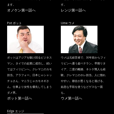
ます。
す。
オノケン第一話へ
レンジ第一話へ
Pot ポット
Ume ウメ
ポットはアジアを駆け回るビジネス
ウメは元経営者で、30年前からフィ
マン。タイでの起業に成功し、続い
リピンへ通う超ベテラン。早期リタ
てはフィリピンへ。クレマニのカモ
イア、二度の離婚、ネトゲ廃人も経
担当。アラフォー。日本じゃシャッ
験。クレマニのホレ担当。人に惚れ
チョさん、マニラじゃカモネギさ
やすい。都合が悪くなると逃げる、
ん。仕事より女性を優先してしまう
姑息な手段を使うなどゲスな一面
ダメ男。
も。
ポット第一話へ
ウメ第一話へ
Edge エッジ