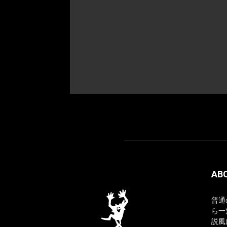
AB
普通
ら一
説風