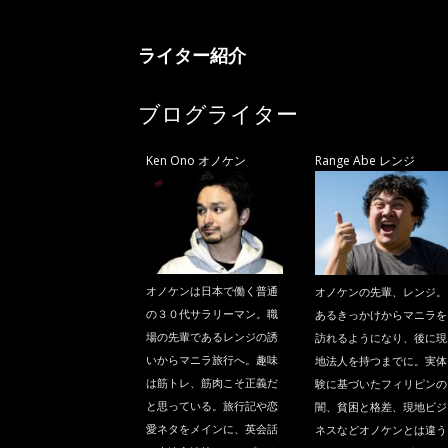
ニ
ライター紹介
ラ
ブログライター
Ken Ono オノケン
Range Abe レンジ
オノケンは日本で働く普通
オノケンの先輩、レンジ。
の３０代サラリーマン。職
あるきっかけからマニラを
場の先輩であるレンジの誘
訪れるようになり、後に現
いからマニラ旅行へ。趣味
地法人を持つまでに。実体
は筋トレ、筋肉こそ正義だ
験に基づいたフィリピンの
と思っている。旅行記や恋
闇、貧困と格差、現地ビジ
愛ネタをメインに、英会話
ネスなどオノケンとは違う