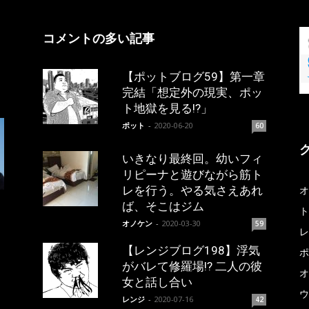
コメントの多い記事
【ポットブログ59】第一章
完結「想定外の現実、ポッ
ト地獄を見る!?」
ポット
-
2020-06-20
60
いきなり最終回。幼いフィ
リピーナと遊びながら筋ト
レを行う。やる気さえあれ
オ
ば、そこはジム
ト
オノケン
-
2020-03-30
59
レ
【レンジブログ198】浮気
ポ
がバレて修羅場!? 二人の彼
オ
女と話し合い
ウ
レンジ
-
2020-07-16
42