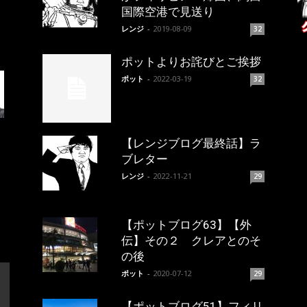
国際空港で見送り
レンジ
-
2019-08-09
32
ポットよりお詫びとご挨拶
ポット
-
2022-03-19
32
【レンジブログ最終話】ラ
ブレター
レンジ
-
2022-11-21
29
【ポットブログ63】【外
伝】その２ クレアとのそ
の後
ポット
-
2020-07-12
29
【ポットブログ51】フィリ