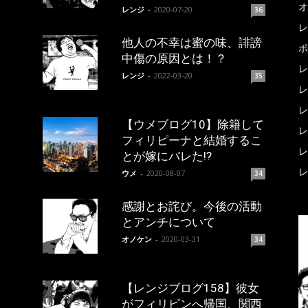
オ
レンジ
-
2020-07-20
36
レ
他人の不幸は蜜の味、誹謗
ポ
中傷の原因とは！？
レ
レンジ
-
2022-03-20
35
レ
レ
【ウメブログ10】除籍して
レ
フィリピーナと結婚するこ
レ
とが嫁にバレた!?
レ
ウメ
-
2020-08-07
34
感謝とお詫び。今後の活動
とアンチについて
オノケン
-
2020-03-31
34
【レンジブログ158】彼女
がフィリピンへ帰国、関西