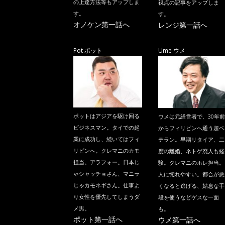
の上達方法等もアップしま
視点の記事をアップしま
す。
す。
オノケン第一話へ
レンジ第一話へ
Pot ポット
Ume ウメ
ポットはアジアを駆け回る
ウメは元経営者で、30年前
ビジネスマン。タイでの起
からフィリピンへ通う超ベ
業に成功し、続いてはフィ
テラン。早期リタイア、二
リピンへ。クレマニのカモ
度の離婚、ネトゲ廃人も経
担当。アラフォー。日本じ
験。クレマニのホレ担当。
ゃシャッチョさん、マニラ
人に惚れやすい。都合が悪
じゃカモネギさん。仕事よ
くなると逃げる、姑息な手
り女性を優先してしまうダ
段を使うなどゲスな一面
メ男。
も。
ポット第一話へ
ウメ第一話へ