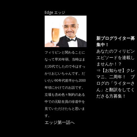
Edge エッジ
新ブログライター募
集中！
あなたのフィリピン
フィリピンと関わることに
エピソードを連載し
なって早30年弱、当時はま
ませんか！？
だ20代でしたので今はすっ
⇒
【お知らせ】クレ
かりおじいちゃんです。だ
マニ、二周年！ ブ
いたい90年代前半から2000
ログの「ライターさ
年頃にかけてのお話です。
ん」と翻訳をしてく
立場も含め色々制約のある
ださる方募集！
中での元駐在員の珍道中を
見ていただけたらと思いま
す。
エッジ第一話へ