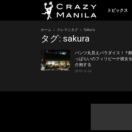
ク
トピックス
ホーム
クレマニタグ
Sakura
レ
タグ: sakura
イ
パンツ丸見えパラダイス！？
っぱらいのフィリピーナ彼女
介抱する
2019-12-24
ジ
ー
マ