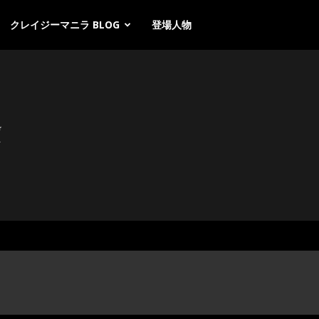
クレイジーマニラ BLOG
登場人物
酔
を