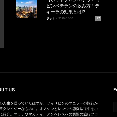
ピンベテランの飲み方！テ
キーラの効果とは!?
ポット
-
2020-06-10
27
OUT US
F
の人生を送っていたはずが、フィリピンのマニラへの旅行か
変クレイジーなものに。オノケンとレンジの恋愛珍道中を小
に紹介。マラテやマカティ、アンヘレスへの実際の旅行ブロ