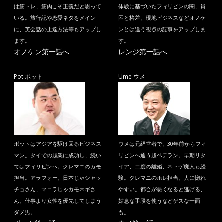
は筋トレ、筋肉こそ正義だと思って
体験に基づいたフィリピンの闇、貧
いる。旅行記や恋愛ネタをメイン
困と格差、現地ビジネスなどオノケ
に、英会話の上達方法等もアップし
ンとは違う視点の記事をアップしま
ます。
す。
オノケン第一話へ
レンジ第一話へ
Pot ポット
Ume ウメ
ポットはアジアを駆け回るビジネス
ウメは元経営者で、30年前からフィ
マン。タイでの起業に成功し、続い
リピンへ通う超ベテラン。早期リタ
てはフィリピンへ。クレマニのカモ
イア、二度の離婚、ネトゲ廃人も経
担当。アラフォー。日本じゃシャッ
験。クレマニのホレ担当。人に惚れ
チョさん、マニラじゃカモネギさ
やすい。都合が悪くなると逃げる、
ん。仕事より女性を優先してしまう
姑息な手段を使うなどゲスな一面
ダメ男。
も。