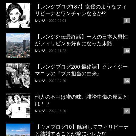
【レンジブログ187】女優のようなフィ
リピーナとワンチャンなるか!?
レンジ
-
2020-07-01
41
【レンジ外伝最終話】一人の日本人男性
がフィリピンを好きになった末路
レンジ
-
2019-11-22
40
【レンジブログ200 最終話】クレイジー
マニラの『ブス担当の由来』
レンジ
-
2020-07-20
36
他人の不幸は蜜の味、誹謗中傷の原因と
は！？
レンジ
-
2022-03-20
35
【ウメブログ10】除籍してフィリピーナ
と結婚することが嫁にバレた!?