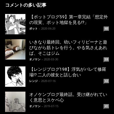
コメントの多い記事
【ポットブログ59】第一章完結「想定外
の現実、ポット地獄を見る!?」
ポット
-
2020-06-20
60
いきなり最終回。幼いフィリピーナと遊
びながら筋トレを行う。やる気さえあれ
ば、そこはジム
オノケン
-
2020-03-30
59
【レンジブログ198】浮気がバレて修羅
場!? 二人の彼女と話し合い
レンジ
-
2020-07-16
42
オノケンブログ最終話。受け継がれてい
く意思とスケベ心
オノケン
-
2019-07-15
41