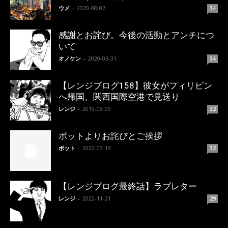
ウメ
-
2020-08-07
34
感謝とお詫び。今後の活動とアンチにつ
いて
オノケン
-
2020-03-31
34
【レンジブログ158】彼女がフィリピン
へ帰国、関西国際空港で見送り
レンジ
-
2019-08-09
32
ポットよりお詫びとご挨拶
ポット
-
2022-03-19
32
【レンジブログ最終話】ラブレター
レンジ
-
2022-11-21
29