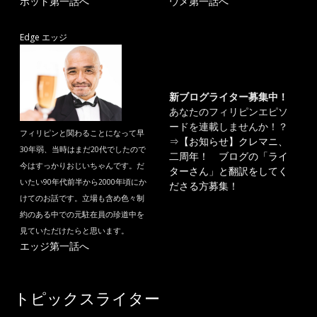
ポット第一話へ
ウメ第一話へ
Edge エッジ
新ブログライター募集中！
あなたのフィリピンエピソ
ードを連載しませんか！？
フィリピンと関わることになって早
⇒
【お知らせ】クレマニ、
30年弱、当時はまだ20代でしたので
二周年！ ブログの「ライ
今はすっかりおじいちゃんです。だ
ターさん」と翻訳をしてく
いたい90年代前半から2000年頃にか
ださる方募集！
けてのお話です。立場も含め色々制
約のある中での元駐在員の珍道中を
見ていただけたらと思います。
エッジ第一話へ
トピックスライター