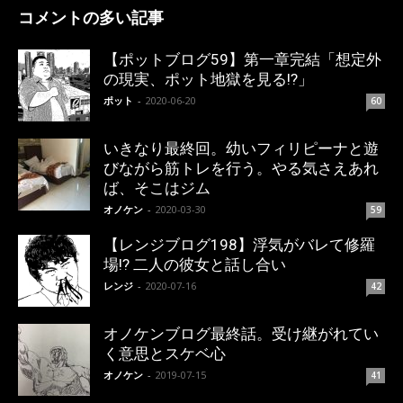
コメントの多い記事
【ポットブログ59】第一章完結「想定外
の現実、ポット地獄を見る!?」
ポット
-
2020-06-20
60
いきなり最終回。幼いフィリピーナと遊
びながら筋トレを行う。やる気さえあれ
ば、そこはジム
オノケン
-
2020-03-30
59
【レンジブログ198】浮気がバレて修羅
場!? 二人の彼女と話し合い
レンジ
-
2020-07-16
42
オノケンブログ最終話。受け継がれてい
く意思とスケベ心
オノケン
-
2019-07-15
41