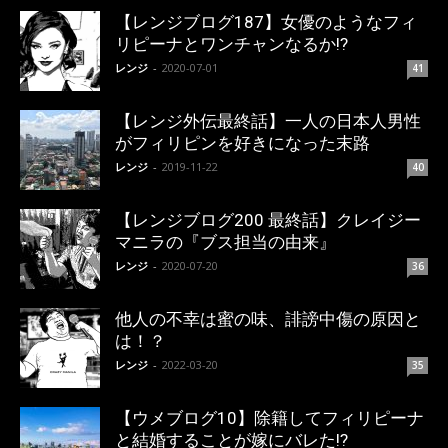
【レンジブログ187】女優のようなフィ
リピーナとワンチャンなるか!?
レンジ
-
2020-07-01
41
【レンジ外伝最終話】一人の日本人男性
がフィリピンを好きになった末路
レンジ
-
2019-11-22
40
【レンジブログ200 最終話】クレイジー
マニラの『ブス担当の由来』
レンジ
-
2020-07-20
36
他人の不幸は蜜の味、誹謗中傷の原因と
は！？
レンジ
-
2022-03-20
35
【ウメブログ10】除籍してフィリピーナ
と結婚することが嫁にバレた!?