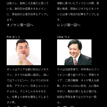
は筋トレ、筋肉こそ正義だと思って
体験に基づいたフィリピンの闇、貧
いる。旅行記や恋愛ネタをメイン
困と格差、現地ビジネスなどオノケ
に、英会話の上達方法等もアップし
ンとは違う視点の記事をアップしま
ます。
す。
オノケン第一話へ
レンジ第一話へ
Pot ポット
Ume ウメ
ポットはアジアを駆け回るビジネス
ウメは元経営者で、30年前からフィ
マン。タイでの起業に成功し、続い
リピンへ通う超ベテラン。早期リタ
てはフィリピンへ。クレマニのカモ
イア、二度の離婚、ネトゲ廃人も経
担当。アラフォー。日本じゃシャッ
験。クレマニのホレ担当。人に惚れ
チョさん、マニラじゃカモネギさ
やすい。都合が悪くなると逃げる、
ん。仕事より女性を優先してしまう
姑息な手段を使うなどゲスな一面
ダメ男。
も。