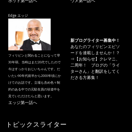
ポット第一話へ
ウメ第一話へ
Edge エッジ
新ブログライター募集中！
あなたのフィリピンエピソ
ードを連載しませんか！？
フィリピンと関わることになって早
⇒
【お知らせ】クレマニ、
30年弱、当時はまだ20代でしたので
二周年！ ブログの「ライ
今はすっかりおじいちゃんです。だ
ターさん」と翻訳をしてく
いたい90年代前半から2000年頃にか
ださる方募集！
けてのお話です。立場も含め色々制
約のある中での元駐在員の珍道中を
見ていただけたらと思います。
エッジ第一話へ
トピックスライター