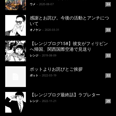
ウメ
-
2020-08-07
34
感謝とお詫び。今後の活動とアンチにつ
いて
オノケン
-
2020-03-31
34
【レンジブログ158】彼女がフィリピン
へ帰国、関西国際空港で見送り
レンジ
-
2019-08-09
32
ポットよりお詫びとご挨拶
ポット
-
2022-03-19
32
【レンジブログ最終話】ラブレター
レンジ
-
2022-11-21
29