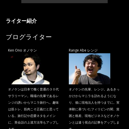
ライター紹介
ブログライター
Ken Ono オノケン
Range Abe レンジ
オノケンは日本で働く普通の３０代
オノケンの先輩、レンジ。あるきっ
サラリーマン。職場の先輩であるレ
かけからマニラを訪れるようにな
ンジの誘いからマニラ旅行へ。趣味
り、後に現地法人を持つまでに。実
は筋トレ、筋肉こそ正義だと思って
体験に基づいたフィリピンの闇、貧
いる。旅行記や恋愛ネタをメイン
困と格差、現地ビジネスなどオノケ
に、英会話の上達方法等もアップし
ンとは違う視点の記事をアップしま