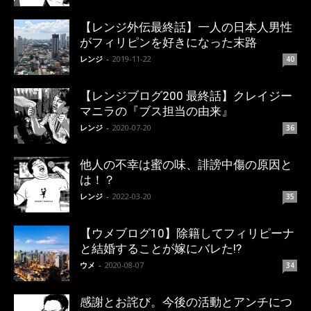
【レンジ外伝最終話】一人の日本人男性
がフィリピンを好きになった末路
レンジ
-
2019-11-22
40
【レンジブログ200 最終話】クレイジー
マニラの『ブス担当の由来』
レンジ
-
2020-07-20
36
他人の不幸は蜜の味、誹謗中傷の原因と
は！？
レンジ
-
2022-03-20
35
【ウメブログ10】除籍してフィリピーナ
と結婚することが嫁にバレた!?
ウメ
-
2020-08-07
34
感謝とお詫び。今後の活動とアンチにつ