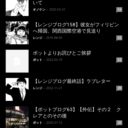
いて
オノケン
-
2020-03-31
34
【レンジブログ158】彼女がフィリピン
へ帰国、関西国際空港で見送り
レンジ
-
2019-08-09
32
ポットよりお詫びとご挨拶
ポット
-
2022-03-19
32
【レンジブログ最終話】ラブレター
レンジ
-
2022-11-21
29
【ポットブログ63】【外伝】その２ ク
レアとのその後
ポット
-
2020-07-12
29