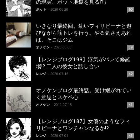
の現実、ポット地獄を見る!?」
ポット
-
2020-06-20
60
いきなり最終回。幼いフィリピーナと遊
びながら筋トレを行う。やる気さえあれ
ば、そこはジム
オノケン
-
2020-03-30
59
【レンジブログ198】浮気がバレて修羅
場!? 二人の彼女と話し合い
レンジ
-
2020-07-16
42
オノケンブログ最終話。受け継がれてい
く意思とスケベ心
オノケン
-
2019-07-15
41
【レンジブログ187】女優のようなフィ
リピーナとワンチャンなるか!?
レンジ
-
2020-07-01
41