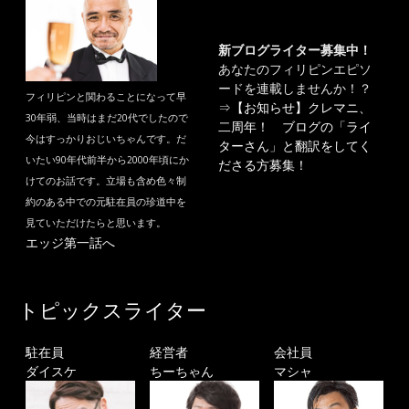
新ブログライター募集中！
あなたのフィリピンエピソ
ードを連載しませんか！？
フィリピンと関わることになって早
⇒
【お知らせ】クレマニ、
30年弱、当時はまだ20代でしたので
二周年！ ブログの「ライ
今はすっかりおじいちゃんです。だ
ターさん」と翻訳をしてく
いたい90年代前半から2000年頃にか
ださる方募集！
けてのお話です。立場も含め色々制
約のある中での元駐在員の珍道中を
見ていただけたらと思います。
エッジ第一話へ
トピックスライター
駐在員
経営者
会社員
ダイスケ
ちーちゃん
マシャ