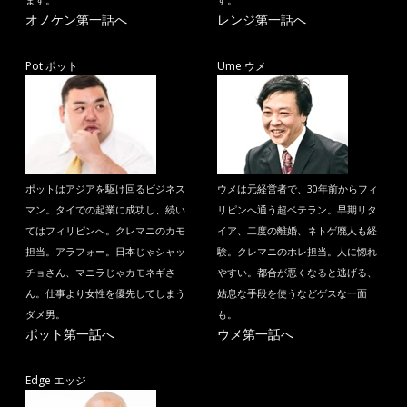
ます。
す。
オノケン第一話へ
レンジ第一話へ
Pot ポット
Ume ウメ
ポットはアジアを駆け回るビジネス
ウメは元経営者で、30年前からフィ
マン。タイでの起業に成功し、続い
リピンへ通う超ベテラン。早期リタ
てはフィリピンへ。クレマニのカモ
イア、二度の離婚、ネトゲ廃人も経
担当。アラフォー。日本じゃシャッ
験。クレマニのホレ担当。人に惚れ
チョさん、マニラじゃカモネギさ
やすい。都合が悪くなると逃げる、
ん。仕事より女性を優先してしまう
姑息な手段を使うなどゲスな一面
ダメ男。
も。
ポット第一話へ
ウメ第一話へ
Edge エッジ