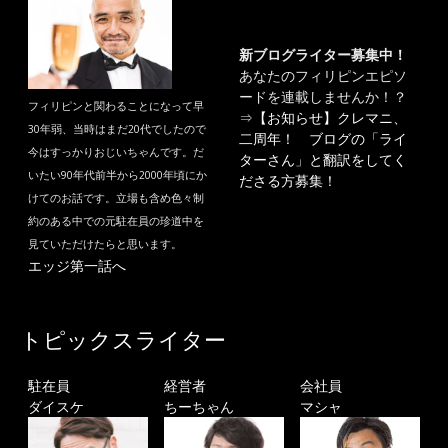
新ブログライター募集中！
あなたのフィリピンエピソ
ードを連載しませんか！？
フィリピンと関わることになって早
⇒
【お知らせ】クレマニ、
30年弱、当時はまだ20代でしたので
二周年！ ブログの「ライ
今はすっかりおじいちゃんです。だ
ターさん」と翻訳をしてく
いたい90年代前半から2000年頃にか
ださる方募集！
けてのお話です。立場も含め色々制
約のある中での元駐在員の珍道中を
見ていただけたらと思います。
エッジ第一話へ
トピックスライター
駐在員
経営者
会社員
ダイスケ
ちーちゃん
マシャ