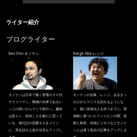
ライター紹介
ブログライター
Ken Ono オノケン
Range Abe レンジ
オノケンは日本で働く普通の３０代
オノケンの先輩、レンジ。あるきっ
サラリーマン。職場の先輩であるレ
かけからマニラを訪れるようにな
ンジの誘いからマニラ旅行へ。趣味
り、後に現地法人を持つまでに。実
は筋トレ、筋肉こそ正義だと思って
体験に基づいたフィリピンの闇、貧
いる。旅行記や恋愛ネタをメイン
困と格差、現地ビジネスなどオノケ
に、英会話の上達方法等もアップし
ンとは違う視点の記事をアップしま