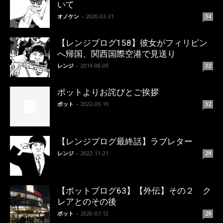
いて
オノケン
-
2020-03-31
34
【レンジブログ158】彼女がフィリピン
へ帰国、関西国際空港で見送り
レンジ
-
2019-08-09
32
ポットよりお詫びとご挨拶
ポット
-
2022-03-19
32
【レンジブログ最終話】ラブレター
レンジ
-
2022-11-21
29
【ポットブログ63】【外伝】その２ ク
レアとのその後
ポット
-
2020-07-12
29