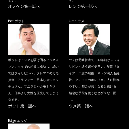
ます。
す。
オノケン第一話へ
レンジ第一話へ
Pot ポット
Ume ウメ
ポットはアジアを駆け回るビジネス
ウメは元経営者で、30年前からフィ
マン。タイでの起業に成功し、続い
リピンへ通う超ベテラン。早期リタ
てはフィリピンへ。クレマニのカモ
イア、二度の離婚、ネトゲ廃人も経
担当。アラフォー。日本じゃシャッ
験。クレマニのホレ担当。人に惚れ
チョさん、マニラじゃカモネギさ
やすい。都合が悪くなると逃げる、
ん。仕事より女性を優先してしまう
姑息な手段を使うなどゲスな一面
ダメ男。
も。
ポット第一話へ
ウメ第一話へ
Edge エッジ