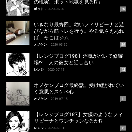
の現実、ポット地獄を見る!?」
ポット
-
2020-06-20
60
いきなり最終回。幼いフィリピーナと遊
びながら筋トレを行う。やる気さえあれ
ば、そこはジム
オノケン
-
2020-03-30
59
【レンジブログ198】浮気がバレて修羅
場!? 二人の彼女と話し合い
レンジ
-
2020-07-16
42
オノケンブログ最終話。受け継がれてい
く意思とスケベ心
オノケン
-
2019-07-15
41
【レンジブログ187】女優のようなフィ
リピーナとワンチャンなるか!?
レンジ
-
2020-07-01
41