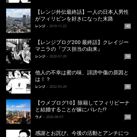
【レンジ外伝最終話】一人の日本人男性
がフィリピンを好きになった末路
レンジ
-
2019-11-22
40
【レンジブログ200 最終話】クレイジー
マニラの『ブス担当の由来』
レンジ
-
2020-07-20
36
他人の不幸は蜜の味、誹謗中傷の原因と
は！？
レンジ
-
2022-03-20
35
【ウメブログ10】除籍してフィリピーナ
と結婚することが嫁にバレた!?
ウメ
-
2020-08-07
34
感謝とお詫び。今後の活動とアンチにつ