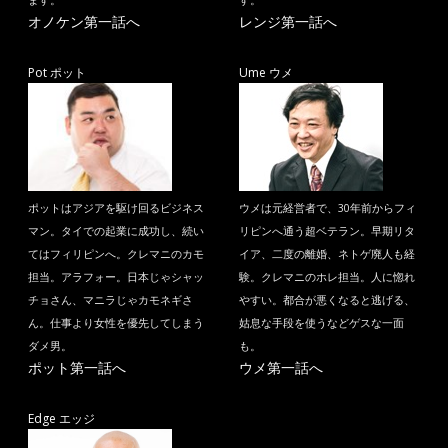
ます。
す。
オノケン第一話へ
レンジ第一話へ
Pot ポット
Ume ウメ
ポットはアジアを駆け回るビジネス
ウメは元経営者で、30年前からフィ
マン。タイでの起業に成功し、続い
リピンへ通う超ベテラン。早期リタ
てはフィリピンへ。クレマニのカモ
イア、二度の離婚、ネトゲ廃人も経
担当。アラフォー。日本じゃシャッ
験。クレマニのホレ担当。人に惚れ
チョさん、マニラじゃカモネギさ
やすい。都合が悪くなると逃げる、
ん。仕事より女性を優先してしまう
姑息な手段を使うなどゲスな一面
ダメ男。
も。
ポット第一話へ
ウメ第一話へ
Edge エッジ