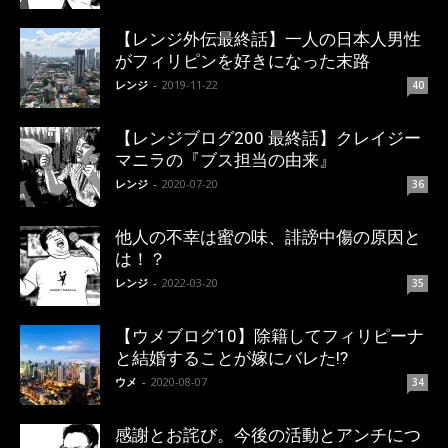
【レンジ外伝最終話】一人の日本人男性
がフィリピンを好きになった末路
レンジ
-
2019-11-22
40
【レンジブログ200 最終話】クレイジー
マニラの『ブス担当の由来』
レンジ
-
2020-07-20
36
他人の不幸は蜜の味、誹謗中傷の原因と
は！？
レンジ
-
2022-03-20
35
【ウメブログ10】除籍してフィリピーナ
と結婚することが嫁にバレた!?
ウメ
-
2020-08-07
34
感謝とお詫び。今後の活動とアンチにつ