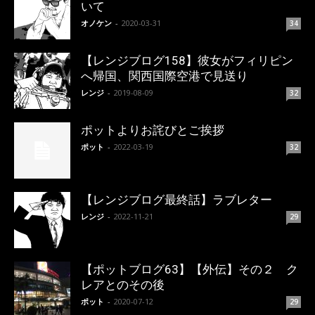
いて
オノケン
-
2020-03-31
34
【レンジブログ158】彼女がフィリピン
へ帰国、関西国際空港で見送り
レンジ
-
2019-08-09
32
ポットよりお詫びとご挨拶
ポット
-
2022-03-19
32
【レンジブログ最終話】ラブレター
レンジ
-
2022-11-21
29
【ポットブログ63】【外伝】その２ ク
レアとのその後
ポット
-
2020-07-12
29