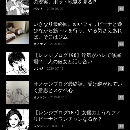
の現実、ポット地獄を見る!?」
ポット
-
2020-06-20
60
いきなり最終回。幼いフィリピーナと遊
びながら筋トレを行う。やる気さえあれ
ば、そこはジム
オノケン
-
2020-03-30
59
【レンジブログ198】浮気がバレて修羅
場!? 二人の彼女と話し合い
レンジ
-
2020-07-16
42
オノケンブログ最終話。受け継がれてい
く意思とスケベ心
オノケン
-
2019-07-15
41
【レンジブログ187】女優のようなフィ
リピーナとワンチャンなるか!?
レンジ
-
2020-07-01
41