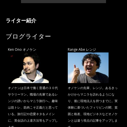
ライター紹介
ブログライター
Ken Ono オノケン
Range Abe レンジ
オノケンは日本で働く普通の３０代
オノケンの先輩、レンジ。あるきっ
サラリーマン。職場の先輩であるレ
かけからマニラを訪れるようにな
ンジの誘いからマニラ旅行へ。趣味
り、後に現地法人を持つまでに。実
は筋トレ、筋肉こそ正義だと思って
体験に基づいたフィリピンの闇、貧
いる。旅行記や恋愛ネタをメイン
困と格差、現地ビジネスなどオノケ
に、英会話の上達方法等もアップし
ンとは違う視点の記事をアップしま