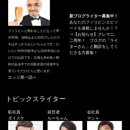
新ブログライター募集中！
あなたのフィリピンエピソ
ードを連載しませんか！？
フィリピンと関わることになって早
⇒
【お知らせ】クレマニ、
30年弱、当時はまだ20代でしたので
二周年！ ブログの「ライ
今はすっかりおじいちゃんです。だ
ターさん」と翻訳をしてく
いたい90年代前半から2000年頃にか
ださる方募集！
けてのお話です。立場も含め色々制
約のある中での元駐在員の珍道中を
見ていただけたらと思います。
エッジ第一話へ
トピックスライター
駐在員
経営者
会社員
ダイスケ
ちーちゃん
マシャ