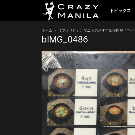
ク
トピックス
ホーム
【フィリピン】マニラのおすすめ焼肉屋「マクチャン
レ
bIMG_0486
イ
ジ
ー
マ