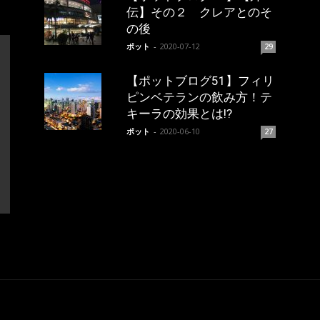
伝】その２ クレアとのそ
の後
ポット
-
2020-07-12
29
【ポットブログ51】フィリ
ピンベテランの飲み方！テ
キーラの効果とは!?
ポット
-
2020-06-10
27