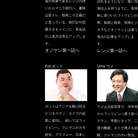
場の先輩であるレンジの誘
訪れるようになり、後に現
いからマニラ旅行へ。趣味
地法人を持つまでに。実体
は筋トレ、筋肉こそ正義だ
験に基づいたフィリピンの
と思っている。旅行記や恋
闇、貧困と格差、現地ビジ
愛ネタをメインに、英会話
ネスなどオノケンとは違う
の上達方法等もアップしま
視点の記事をアップしま
す。
す。
オノケン第一話へ
レンジ第一話へ
Pot ポット
Ume ウメ
ポットはアジアを駆け回る
ウメは元経営者で、30年前
ビジネスマン。タイでの起
からフィリピンへ通う超ベ
業に成功し、続いてはフィ
テラン。早期リタイア、二
リピンへ。クレマニのカモ
度の離婚、ネトゲ廃人も経
担当。アラフォー。日本じ
験。クレマニのホレ担当。