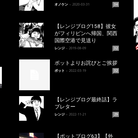
オノケン
-
2020-03-31
34
【レンジブログ158】彼女
がフィリピンへ帰国、関西
国際空港で見送り
レンジ
-
2019-08-09
32
ポットよりお詫びとご挨拶
ポット
-
2022-03-19
32
【レンジブログ最終話】ラ
ブレター
レンジ
-
2022-11-21
29
【ポットブログ63】【外