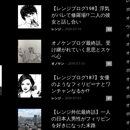
レ
【レンジブログ198】浮気
ポ
がバレて修羅場!? 二人の彼
オ
女と話し合い
ウ
レンジ
-
2020-07-16
42
オ
オノケンブログ最終話。受
オ
け継がれていく意思とスケ
オ
ベ心
オ
オノケン
-
2019-07-15
41
ポ
【レンジブログ187】女優
オ
のようなフィリピーナとワ
オ
ンチャンなるか!?
ポ
レンジ
-
2020-07-01
41
オ
【レンジ外伝最終話】一人
ポ
の日本人男性がフィリピン
オ
を好きになった末路