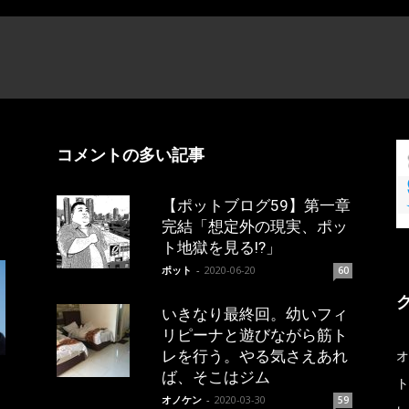
コメントの多い記事
【ポットブログ59】第一章
完結「想定外の現実、ポッ
ト地獄を見る!?」
ポット
-
2020-06-20
60
いきなり最終回。幼いフィ
リピーナと遊びながら筋ト
レを行う。やる気さえあれ
オ
ば、そこはジム
ト
オノケン
-
2020-03-30
59