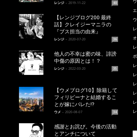
ウ
レンジ
-
2019-11-22
40
エ
【レンジブログ200 最終
ウ
話】クレイジーマニラの
レ
『ブス担当の由来』
オ
レンジ
-
2020-07-20
36
レ
他人の不幸は蜜の味、誹謗
ポ
中傷の原因とは！？
レ
レンジ
-
2022-03-20
35
レ
レ
【ウメブログ10】除籍して
レ
フィリピーナと結婚するこ
レ
とが嫁にバレた!?
レ
ウメ
-
2020-08-07
34
感謝とお詫び。今後の活動
とアンチについて