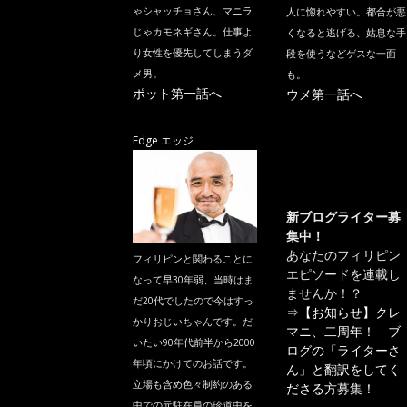
ゃシャッチョさん、マニラ
人に惚れやすい。都合が悪
じゃカモネギさん。仕事よ
くなると逃げる、姑息な手
り女性を優先してしまうダ
段を使うなどゲスな一面
メ男。
も。
ポット第一話へ
ウメ第一話へ
Edge エッジ
新ブログライター募
集中！
あなたのフィリピン
フィリピンと関わることに
エピソードを連載し
なって早30年弱、当時はま
ませんか！？
だ20代でしたので今はすっ
⇒
【お知らせ】クレ
かりおじいちゃんです。だ
マニ、二周年！ ブ
いたい90年代前半から2000
ログの「ライターさ
年頃にかけてのお話です。
ん」と翻訳をしてく
立場も含め色々制約のある
ださる方募集！
中での元駐在員の珍道中を