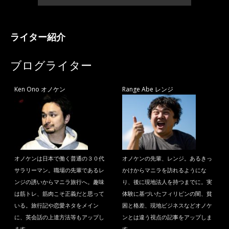
ライター紹介
ブログライター
Ken Ono オノケン
Range Abe レンジ
オノケンは日本で働く普通の３０代
オノケンの先輩、レンジ。あるきっ
サラリーマン。職場の先輩であるレ
かけからマニラを訪れるようにな
ンジの誘いからマニラ旅行へ。趣味
り、後に現地法人を持つまでに。実
は筋トレ、筋肉こそ正義だと思って
体験に基づいたフィリピンの闇、貧
いる。旅行記や恋愛ネタをメイン
困と格差、現地ビジネスなどオノケ
に、英会話の上達方法等もアップし
ンとは違う視点の記事をアップしま