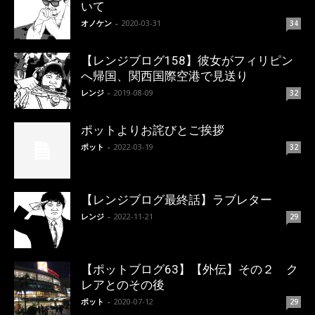
いて
オノケン
-
2020-03-31
34
【レンジブログ158】彼女がフィリピン
へ帰国、関西国際空港で見送り
レンジ
-
2019-08-09
32
ポットよりお詫びとご挨拶
ポット
-
2022-03-19
32
【レンジブログ最終話】ラブレター
レンジ
-
2022-11-21
29
【ポットブログ63】【外伝】その２ ク
レアとのその後
ポット
-
2020-07-12
29