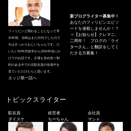
新ブログライター募集中！
あなたのフィリピンエピソ
ードを連載しませんか！？
フィリピンと関わることになって早
⇒
【お知らせ】クレマニ、
30年弱、当時はまだ20代でしたので
二周年！ ブログの「ライ
今はすっかりおじいちゃんです。だ
ターさん」と翻訳をしてく
いたい90年代前半から2000年頃にか
ださる方募集！
けてのお話です。立場も含め色々制
約のある中での元駐在員の珍道中を
見ていただけたらと思います。
エッジ第一話へ
トピックスライター
駐在員
経営者
会社員
ダイスケ
ちーちゃん
マシャ