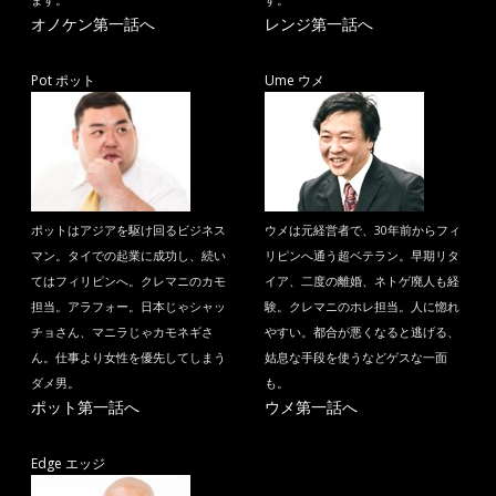
ます。
す。
オノケン第一話へ
レンジ第一話へ
Pot ポット
Ume ウメ
ポットはアジアを駆け回るビジネス
ウメは元経営者で、30年前からフィ
マン。タイでの起業に成功し、続い
リピンへ通う超ベテラン。早期リタ
てはフィリピンへ。クレマニのカモ
イア、二度の離婚、ネトゲ廃人も経
担当。アラフォー。日本じゃシャッ
験。クレマニのホレ担当。人に惚れ
チョさん、マニラじゃカモネギさ
やすい。都合が悪くなると逃げる、
ん。仕事より女性を優先してしまう
姑息な手段を使うなどゲスな一面
ダメ男。
も。
ポット第一話へ
ウメ第一話へ
Edge エッジ