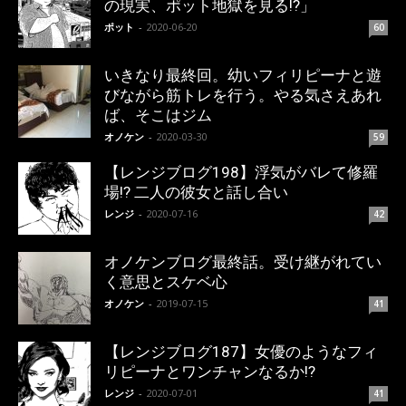
の現実、ポット地獄を見る!?」
ポット
-
2020-06-20
60
いきなり最終回。幼いフィリピーナと遊
びながら筋トレを行う。やる気さえあれ
ば、そこはジム
オノケン
-
2020-03-30
59
【レンジブログ198】浮気がバレて修羅
場!? 二人の彼女と話し合い
レンジ
-
2020-07-16
42
オノケンブログ最終話。受け継がれてい
く意思とスケベ心
オノケン
-
2019-07-15
41
【レンジブログ187】女優のようなフィ
リピーナとワンチャンなるか!?
レンジ
-
2020-07-01
41