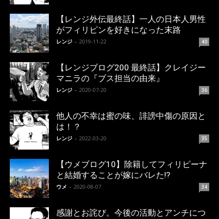
【レンジ外伝最終話】一人の日本人男性
がフィリピンを好きになった末路
レンジ
-
2019-11-22
40
【レンジブログ200 最終話】クレイジー
マニラの『ブス担当の由来』
レンジ
-
2020-07-20
36
他人の不幸は蜜の味、誹謗中傷の原因と
は！？
レンジ
-
2022-03-20
35
【ウメブログ10】除籍してフィリピーナ
と結婚することが嫁にバレた!?
ウメ
-
2020-08-07
34
感謝とお詫び。今後の活動とアンチにつ