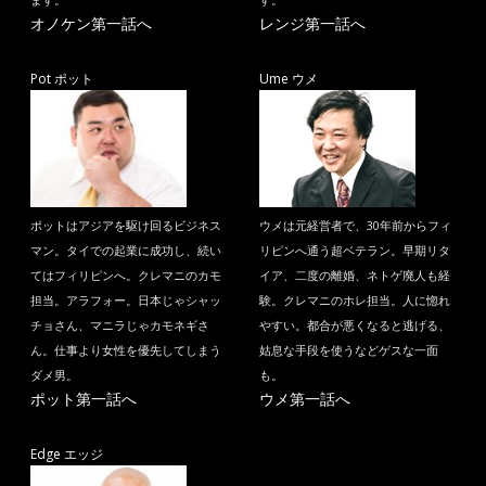
ます。
す。
オノケン第一話へ
レンジ第一話へ
Pot ポット
Ume ウメ
ポットはアジアを駆け回るビジネス
ウメは元経営者で、30年前からフィ
マン。タイでの起業に成功し、続い
リピンへ通う超ベテラン。早期リタ
てはフィリピンへ。クレマニのカモ
イア、二度の離婚、ネトゲ廃人も経
担当。アラフォー。日本じゃシャッ
験。クレマニのホレ担当。人に惚れ
チョさん、マニラじゃカモネギさ
やすい。都合が悪くなると逃げる、
ん。仕事より女性を優先してしまう
姑息な手段を使うなどゲスな一面
ダメ男。
も。
ポット第一話へ
ウメ第一話へ
Edge エッジ