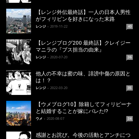
【レンジ外伝最終話】一人の日本人男性
がフィリピンを好きになった末路
レンジ
-
2019-11-22
40
【レンジブログ200 最終話】クレイジー
マニラの『ブス担当の由来』
レンジ
-
2020-07-20
36
他人の不幸は蜜の味、誹謗中傷の原因と
は！？
レンジ
-
2022-03-20
35
【ウメブログ10】除籍してフィリピーナ
と結婚することが嫁にバレた!?
ウメ
-
2020-08-07
34
感謝とお詫び。今後の活動とアンチにつ