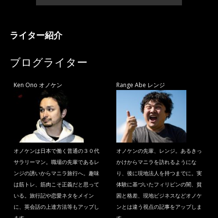
ライター紹介
ブログライター
Ken Ono オノケン
Range Abe レンジ
オノケンは日本で働く普通の３０代
オノケンの先輩、レンジ。あるきっ
サラリーマン。職場の先輩であるレ
かけからマニラを訪れるようにな
ンジの誘いからマニラ旅行へ。趣味
り、後に現地法人を持つまでに。実
は筋トレ、筋肉こそ正義だと思って
体験に基づいたフィリピンの闇、貧
いる。旅行記や恋愛ネタをメイン
困と格差、現地ビジネスなどオノケ
に、英会話の上達方法等もアップし
ンとは違う視点の記事をアップしま