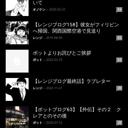
いて
オノケン
-
2020-03-31
34
【レンジブログ158】彼女がフィリピン
へ帰国、関西国際空港で見送り
レンジ
-
2019-08-09
32
ポットよりお詫びとご挨拶
ポット
-
2022-03-19
32
【レンジブログ最終話】ラブレター
レンジ
-
2022-11-21
29
【ポットブログ63】【外伝】その２ ク
レアとのその後
ポット
-
2020-07-12
29