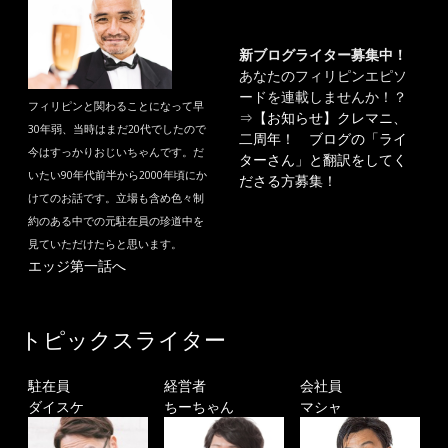
新ブログライター募集中！
あなたのフィリピンエピソ
ードを連載しませんか！？
フィリピンと関わることになって早
⇒
【お知らせ】クレマニ、
30年弱、当時はまだ20代でしたので
二周年！ ブログの「ライ
今はすっかりおじいちゃんです。だ
ターさん」と翻訳をしてく
いたい90年代前半から2000年頃にか
ださる方募集！
けてのお話です。立場も含め色々制
約のある中での元駐在員の珍道中を
見ていただけたらと思います。
エッジ第一話へ
トピックスライター
駐在員
経営者
会社員
ダイスケ
ちーちゃん
マシャ