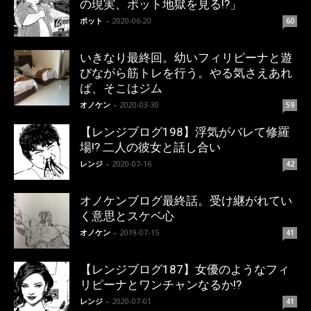
の現実、ポット地獄を見る!?」
ポット
-
2020-06-20
60
いきなり最終回。幼いフィリピーナと遊
びながら筋トレを行う。やる気さえあれ
ば、そこはジム
オノケン
-
2020-03-30
59
【レンジブログ198】浮気がバレて修羅
場!? 二人の彼女と話し合い
レンジ
-
2020-07-16
42
オノケンブログ最終話。受け継がれてい
く意思とスケベ心
オノケン
-
2019-07-15
41
【レンジブログ187】女優のようなフィ
リピーナとワンチャンなるか!?
レンジ
-
2020-07-01
41