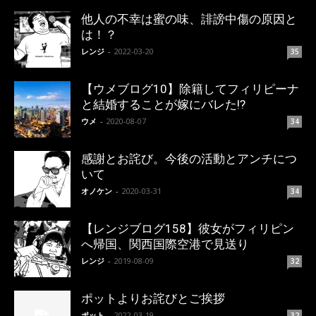
他人の不幸は蜜の味、誹謗中傷の原因と
は！？
レンジ
-
2022-03-20
35
【ウメブログ10】除籍してフィリピーナ
と結婚することが嫁にバレた!?
ウメ
-
2020-08-07
34
感謝とお詫び。今後の活動とアンチにつ
いて
オノケン
-
2020-03-31
34
【レンジブログ158】彼女がフィリピン
へ帰国、関西国際空港で見送り
レンジ
-
2019-08-09
32
ポットよりお詫びとご挨拶
ポット
-
2022-03-19
32