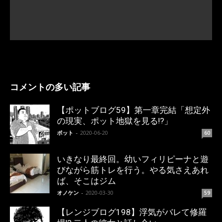
コメントの多い記事
【ポットブログ59】第一章完結「想定外
の現実、ポット地獄を見る!?」
ポット
-
2020-06-20
60
いきなり最終回。幼いフィリピーナと遊
びながら筋トレを行う。やる気さえあれ
ば、そこはジム
オノケン
-
2020-03-30
59
【レンジブログ198】浮気がバレて修羅