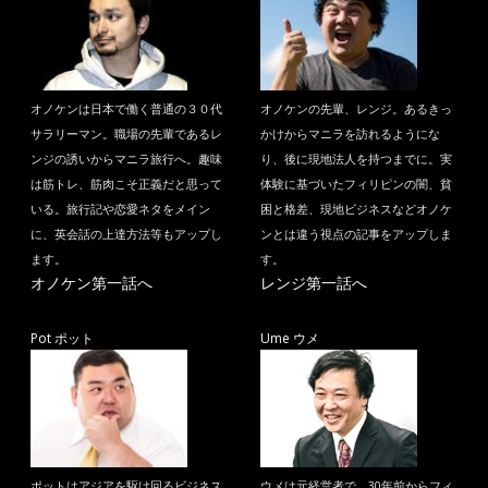
オノケンは日本で働く普通の３０代
オノケンの先輩、レンジ。あるきっ
サラリーマン。職場の先輩であるレ
かけからマニラを訪れるようにな
ンジの誘いからマニラ旅行へ。趣味
り、後に現地法人を持つまでに。実
は筋トレ、筋肉こそ正義だと思って
体験に基づいたフィリピンの闇、貧
いる。旅行記や恋愛ネタをメイン
困と格差、現地ビジネスなどオノケ
に、英会話の上達方法等もアップし
ンとは違う視点の記事をアップしま
ます。
す。
オノケン第一話へ
レンジ第一話へ
Pot ポット
Ume ウメ
ポットはアジアを駆け回るビジネス
ウメは元経営者で、30年前からフィ