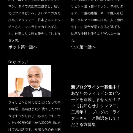
マン。タイでの起業に成功し、続い
リピンへ通う超ベテラン。早期リタ
てはフィリピンへ。クレマニのカモ
イア、二度の離婚、ネトゲ廃人も経
担当。アラフォー。日本じゃシャッ
験。クレマニのホレ担当。人に惚れ
チョさん、マニラじゃカモネギさ
やすい。都合が悪くなると逃げる、
ん。仕事より女性を優先してしまう
姑息な手段を使うなどゲスな一面
ダメ男。
も。
ポット第一話へ
ウメ第一話へ
Edge エッジ
新ブログライター募集中！
あなたのフィリピンエピソ
ードを連載しませんか！？
フィリピンと関わることになって早
⇒
【お知らせ】クレマニ、
30年弱、当時はまだ20代でしたので
二周年！ ブログの「ライ
今はすっかりおじいちゃんです。だ
ターさん」と翻訳をしてく
いたい90年代前半から2000年頃にか
ださる方募集！
けてのお話です。立場も含め色々制