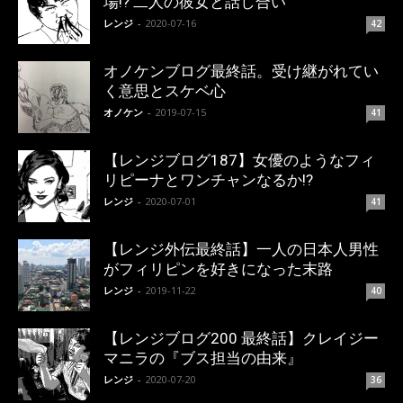
場!? 二人の彼女と話し合い
レンジ
-
2020-07-16
42
オノケンブログ最終話。受け継がれてい
く意思とスケベ心
オノケン
-
2019-07-15
41
【レンジブログ187】女優のようなフィ
リピーナとワンチャンなるか!?
レンジ
-
2020-07-01
41
【レンジ外伝最終話】一人の日本人男性
がフィリピンを好きになった末路
レンジ
-
2019-11-22
40
【レンジブログ200 最終話】クレイジー
マニラの『ブス担当の由来』
レンジ
-
2020-07-20
36