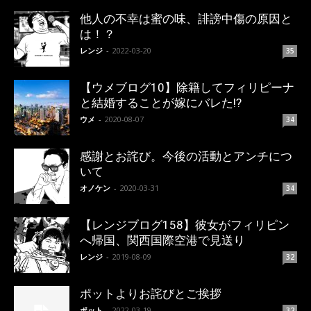
他人の不幸は蜜の味、誹謗中傷の原因と
は！？
レンジ
-
2022-03-20
35
【ウメブログ10】除籍してフィリピーナ
と結婚することが嫁にバレた!?
ウメ
-
2020-08-07
34
感謝とお詫び。今後の活動とアンチにつ
いて
オノケン
-
2020-03-31
34
【レンジブログ158】彼女がフィリピン
へ帰国、関西国際空港で見送り
レンジ
-
2019-08-09
32
ポットよりお詫びとご挨拶
ポット
-
2022-03-19
32