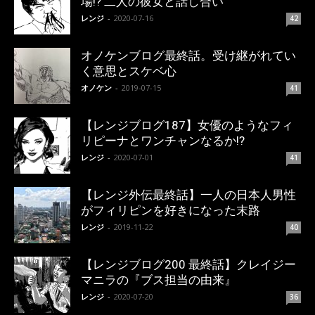
場!? 二人の彼女と話し合い
レンジ
-
2020-07-16
42
オノケンブログ最終話。受け継がれてい
く意思とスケベ心
オノケン
-
2019-07-15
41
【レンジブログ187】女優のようなフィ
リピーナとワンチャンなるか!?
レンジ
-
2020-07-01
41
【レンジ外伝最終話】一人の日本人男性
がフィリピンを好きになった末路
レンジ
-
2019-11-22
40
【レンジブログ200 最終話】クレイジー
マニラの『ブス担当の由来』
レンジ
-
2020-07-20
36