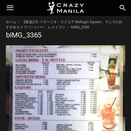
ホーム
【夜遊び】ベラージオ・スクエア Bellagio Square、マニラのお
すすめライブバンドバー、レストラン
bIMG_3365
bIMG_3365