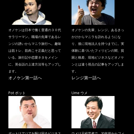
オノケンは日本で働く普通の３０代
オノケンの先輩、レンジ。あるきっ
サラリーマン。職場の先輩であるレ
かけからマニラを訪れるようにな
ンジの誘いからマニラ旅行へ。趣味
り、後に現地法人を持つまでに。実
は筋トレ、筋肉こそ正義だと思って
体験に基づいたフィリピンの闇、貧
いる。旅行記や恋愛ネタをメイン
困と格差、現地ビジネスなどオノケ
に、英会話の上達方法等もアップし
ンとは違う視点の記事をアップしま
ます。
す。
オノケン第一話へ
レンジ第一話へ
Pot ポット
Ume ウメ
ポットはアジアを駆け回るビジネス
ウメは元経営者で、30年前からフィ