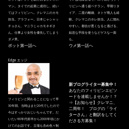
マン。タイでの起業に成功し、続い
リピンへ通う超ベテラン。早期リタ
てはフィリピンへ。クレマニのカモ
イア、二度の離婚、ネトゲ廃人も経
担当。アラフォー。日本じゃシャッ
験。クレマニのホレ担当。人に惚れ
チョさん、マニラじゃカモネギさ
やすい。都合が悪くなると逃げる、
ん。仕事より女性を優先してしまう
姑息な手段を使うなどゲスな一面
ダメ男。
も。
ポット第一話へ
ウメ第一話へ
Edge エッジ
新ブログライター募集中！
あなたのフィリピンエピソ
ードを連載しませんか！？
フィリピンと関わることになって早
⇒
【お知らせ】クレマニ、
30年弱、当時はまだ20代でしたので
二周年！ ブログの「ライ
今はすっかりおじいちゃんです。だ
ターさん」と翻訳をしてく
いたい90年代前半から2000年頃にか
ださる方募集！
けてのお話です。立場も含め色々制