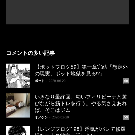
コメントの多い記事
【ポットブログ59】第一章完結「想定外
の現実、ポット地獄を見る!?」
ポット
-
2020-06-20
60
いきなり最終回。幼いフィリピーナと遊
びながら筋トレを行う。やる気さえあれ
ば、そこはジム
オノケン
-
2020-03-30
59
【レンジブログ198】浮気がバレて修羅