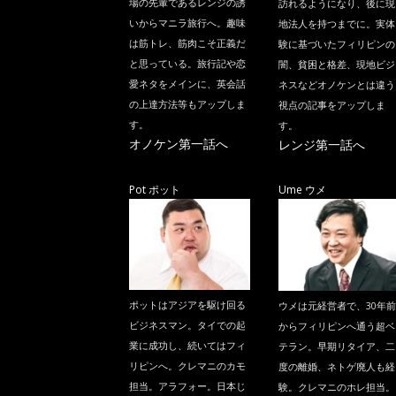
場の先輩であるレンジの誘
訪れるようになり、後に現
いからマニラ旅行へ。趣味
地法人を持つまでに。実体
は筋トレ、筋肉こそ正義だ
験に基づいたフィリピンの
と思っている。旅行記や恋
闇、貧困と格差、現地ビジ
愛ネタをメインに、英会話
ネスなどオノケンとは違う
の上達方法等もアップしま
視点の記事をアップしま
す。
す。
オノケン第一話へ
レンジ第一話へ
Pot ポット
Ume ウメ
ポットはアジアを駆け回る
ウメは元経営者で、30年前
ビジネスマン。タイでの起
からフィリピンへ通う超ベ
業に成功し、続いてはフィ
テラン。早期リタイア、二
リピンへ。クレマニのカモ
度の離婚、ネトゲ廃人も経
担当。アラフォー。日本じ
験。クレマニのホレ担当。