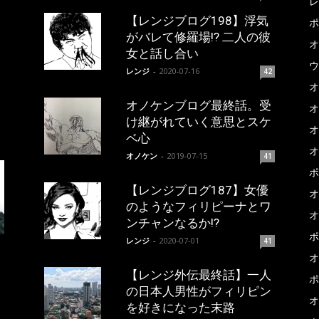
レ
【レンジブログ198】浮気
ポ
がバレて修羅場!? 二人の彼
オ
女と話し合い
ウ
レンジ
-
2020-07-16
42
オ
オノケンブログ最終話。受
オ
け継がれていく意思とスケ
オ
ベ心
オ
オノケン
-
2019-07-15
41
ポ
【レンジブログ187】女優
オ
のようなフィリピーナとワ
オ
ンチャンなるか!?
ポ
レンジ
-
2020-07-01
41
オ
【レンジ外伝最終話】一人
ポ
の日本人男性がフィリピン
オ
を好きになった末路