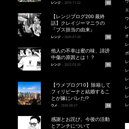
ウ
レンジ
-
2019-11-22
40
エ
【レンジブログ200 最終
ウ
話】クレイジーマニラの
レ
『ブス担当の由来』
オ
レンジ
-
2020-07-20
36
レ
他人の不幸は蜜の味、誹謗
ポ
中傷の原因とは！？
レ
レンジ
-
2022-03-20
35
レ
レ
【ウメブログ10】除籍して
レ
フィリピーナと結婚するこ
レ
とが嫁にバレた!?
レ
ウメ
-
2020-08-07
34
感謝とお詫び。今後の活動
とアンチについて