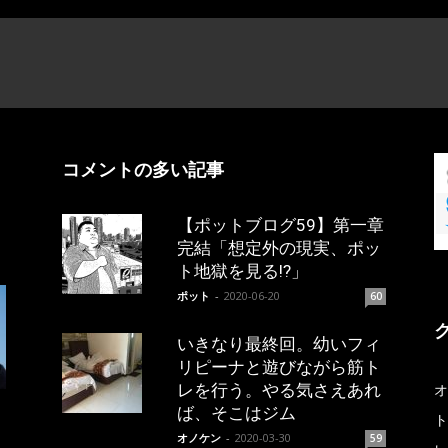
コメントの多い記事
【ポットブログ59】第一章
完結「想定外の現実、ポッ
ト地獄を見る!?」
ポット
-
2020-06-20
60
いきなり最終回。幼いフィ
リピーナと遊びながら筋ト
レを行う。やる気さえあれ
オ
ば、そこはジム
ト
オノケン
-
2020-03-30
59