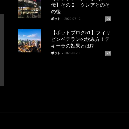
伝】その２ クレアとのそ
の後
ポット
-
2020-07-12
29
【ポットブログ51】フィリ
ピンベテランの飲み方！テ
キーラの効果とは!?
ポット
-
2020-06-10
27