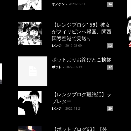
オノケン
-
2020-03-31
34
【レンジブログ158】彼女
がフィリピンへ帰国、関西
国際空港で見送り
レンジ
-
2019-08-09
32
ポットよりお詫びとご挨拶
ポット
-
2022-03-19
32
【レンジブログ最終話】ラ
ブレター
レンジ
-
2022-11-21
29
【ポットブログ63】【外