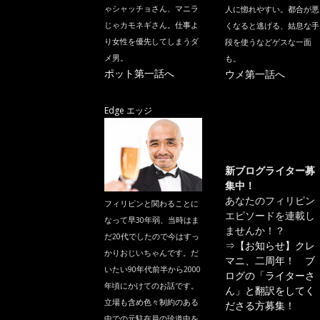
ゃシャッチョさん、マニラ
人に惚れやすい。都合が悪
じゃカモネギさん。仕事よ
くなると逃げる、姑息な手
り女性を優先してしまうダ
段を使うなどゲスな一面
メ男。
も。
ポット第一話へ
ウメ第一話へ
Edge エッジ
新ブログライター募
集中！
あなたのフィリピン
フィリピンと関わることに
エピソードを連載し
なって早30年弱、当時はま
ませんか！？
だ20代でしたので今はすっ
⇒
【お知らせ】クレ
かりおじいちゃんです。だ
マニ、二周年！ ブ
いたい90年代前半から2000
ログの「ライターさ
年頃にかけてのお話です。
ん」と翻訳をしてく
立場も含め色々制約のある
ださる方募集！
中での元駐在員の珍道中を