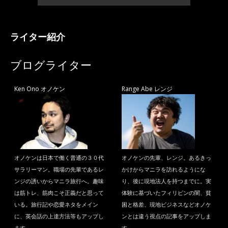
ライター紹介
ブログライター
Ken Ono オノケン
Range Abe レンジ
オノケンは日本で働く普通の３０代
オノケンの先輩、レンジ。あるきっ
サラリーマン。職場の先輩であるレ
かけからマニラを訪れるようにな
ンジの誘いからマニラ旅行へ。趣味
り、後に現地法人を持つまでに。実
は筋トレ、筋肉こそ正義だと思って
体験に基づいたフィリピンの闇、貧
いる。旅行記や恋愛ネタをメイン
困と格差、現地ビジネスなどオノケ
に、英会話の上達方法等もアップし
ンとは違う視点の記事をアップしま