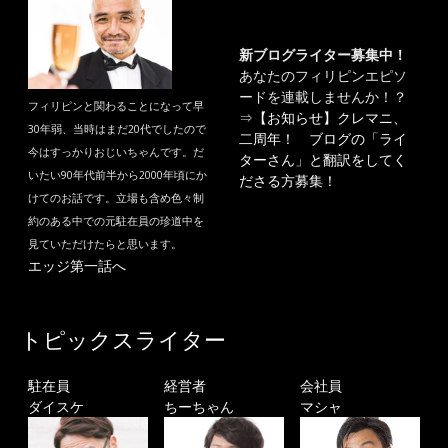
新ブログライター募集中！
あなたのフィリピンエピソ
ードを連載しませんか！？
フィリピンと関わることになって早
⇒
【お知らせ】クレマニ、
30年弱、当時はまだ20代でしたので
二周年！ ブログの「ライ
今はすっかりおじいちゃんです。だ
ターさん」と翻訳をしてく
いたい90年代前半から2000年頃にか
ださる方募集！
けてのお話です。立場も含め色々制
約のある中での元駐在員の珍道中を
見ていただけたらと思います。
エッジ第一話へ
トピックスライター
駐在員
経営者
会社員
ダイスケ
ちーちゃん
マシャ