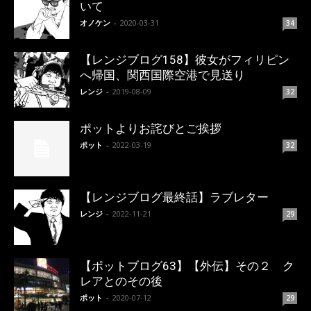
いて
オノケン
-
2020-03-31
34
【レンジブログ158】彼女がフィリピン
へ帰国、関西国際空港で見送り
レンジ
-
2019-08-09
32
ポットよりお詫びとご挨拶
ポット
-
2022-03-19
32
【レンジブログ最終話】ラブレター
レンジ
-
2022-11-21
29
【ポットブログ63】【外伝】その２ ク
レアとのその後
ポット
-
2020-07-12
29