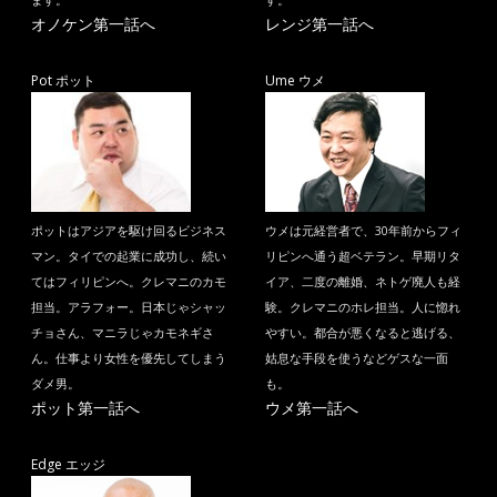
ます。
す。
オノケン第一話へ
レンジ第一話へ
Pot ポット
Ume ウメ
ポットはアジアを駆け回るビジネス
ウメは元経営者で、30年前からフィ
マン。タイでの起業に成功し、続い
リピンへ通う超ベテラン。早期リタ
てはフィリピンへ。クレマニのカモ
イア、二度の離婚、ネトゲ廃人も経
担当。アラフォー。日本じゃシャッ
験。クレマニのホレ担当。人に惚れ
チョさん、マニラじゃカモネギさ
やすい。都合が悪くなると逃げる、
ん。仕事より女性を優先してしまう
姑息な手段を使うなどゲスな一面
ダメ男。
も。
ポット第一話へ
ウメ第一話へ
Edge エッジ