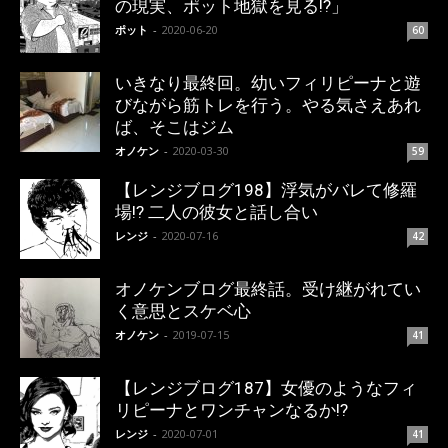
の現実、ポット地獄を見る!?」
ポット
-
2020-06-20
60
いきなり最終回。幼いフィリピーナと遊
びながら筋トレを行う。やる気さえあれ
ば、そこはジム
オノケン
-
2020-03-30
59
【レンジブログ198】浮気がバレて修羅
場!? 二人の彼女と話し合い
レンジ
-
2020-07-16
42
オノケンブログ最終話。受け継がれてい
く意思とスケベ心
オノケン
-
2019-07-15
41
【レンジブログ187】女優のようなフィ
リピーナとワンチャンなるか!?
レンジ
-
2020-07-01
41