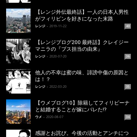
【レンジ外伝最終話】一人の日本人男性
がフィリピンを好きになった末路
レンジ
-
2019-11-22
40
【レンジブログ200 最終話】クレイジー
マニラの『ブス担当の由来』
レンジ
-
2020-07-20
36
他人の不幸は蜜の味、誹謗中傷の原因と
は！？
レンジ
-
2022-03-20
35
【ウメブログ10】除籍してフィリピーナ
と結婚することが嫁にバレた!?
ウメ
-
2020-08-07
34
感謝とお詫び。今後の活動とアンチにつ