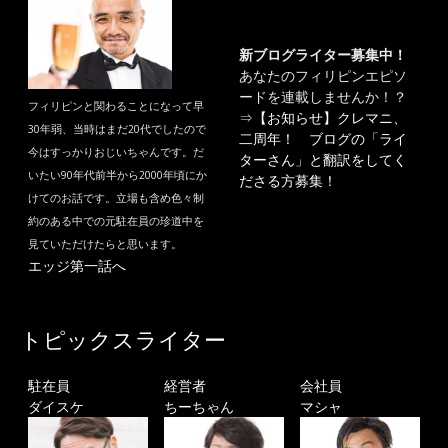
新ブログライター募集中！
あなたのフィリピンエピソ
ードを連載しませんか！？
フィリピンと関わることになって早
⇒
【お知らせ】クレマニ、
30年弱、当時はまだ20代でしたので
二周年！ ブログの「ライ
今はすっかりおじいちゃんです。だ
ターさん」と翻訳をしてく
いたい90年代前半から2000年頃にか
ださる方募集！
けてのお話です。立場も含め色々制
約のある中での元駐在員の珍道中を
見ていただけたらと思います。
エッジ第一話へ
トピックスライター
駐在員
経営者
会社員
ダイスケ
ちーちゃん
マシャ