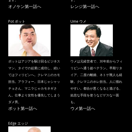
ます。
す。
オノケン第一話へ
レンジ第一話へ
Pot ポット
Ume ウメ
ポットはアジアを駆け回るビジネス
ウメは元経営者で、30年前からフィ
マン。タイでの起業に成功し、続い
リピンへ通う超ベテラン。早期リタ
てはフィリピンへ。クレマニのカモ
イア、二度の離婚、ネトゲ廃人も経
担当。アラフォー。日本じゃシャッ
験。クレマニのホレ担当。人に惚れ
チョさん、マニラじゃカモネギさ
やすい。都合が悪くなると逃げる、
ん。仕事より女性を優先してしまう
姑息な手段を使うなどゲスな一面
ダメ男。
も。
ポット第一話へ
ウメ第一話へ
Edge エッジ