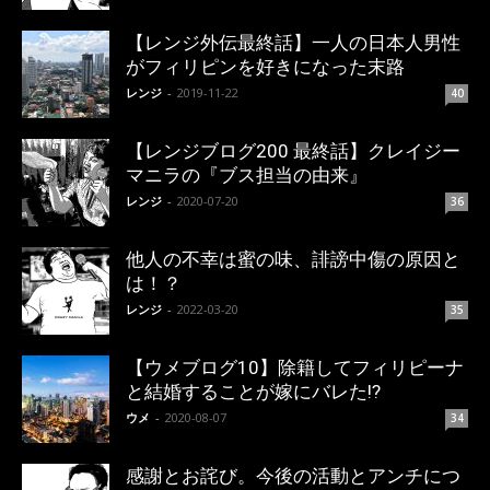
【レンジ外伝最終話】一人の日本人男性
がフィリピンを好きになった末路
レンジ
-
2019-11-22
40
【レンジブログ200 最終話】クレイジー
マニラの『ブス担当の由来』
レンジ
-
2020-07-20
36
他人の不幸は蜜の味、誹謗中傷の原因と
は！？
レンジ
-
2022-03-20
35
【ウメブログ10】除籍してフィリピーナ
と結婚することが嫁にバレた!?
ウメ
-
2020-08-07
34
感謝とお詫び。今後の活動とアンチにつ