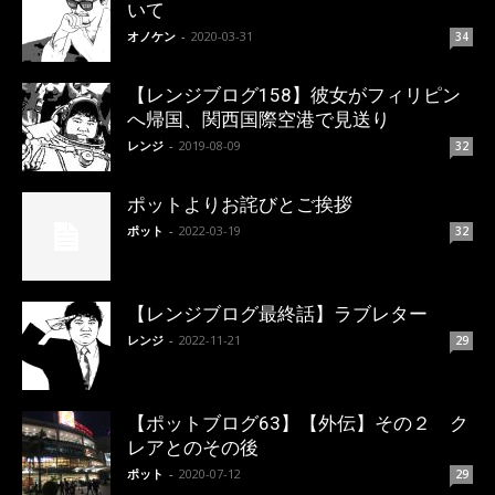
いて
オノケン
-
2020-03-31
34
【レンジブログ158】彼女がフィリピン
へ帰国、関西国際空港で見送り
レンジ
-
2019-08-09
32
ポットよりお詫びとご挨拶
ポット
-
2022-03-19
32
【レンジブログ最終話】ラブレター
レンジ
-
2022-11-21
29
【ポットブログ63】【外伝】その２ ク
レアとのその後
ポット
-
2020-07-12
29