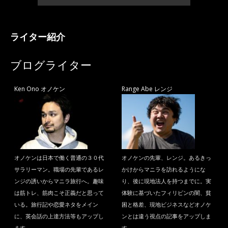
ライター紹介
ブログライター
Ken Ono オノケン
Range Abe レンジ
オノケンは日本で働く普通の３０代
オノケンの先輩、レンジ。あるきっ
サラリーマン。職場の先輩であるレ
かけからマニラを訪れるようにな
ンジの誘いからマニラ旅行へ。趣味
り、後に現地法人を持つまでに。実
は筋トレ、筋肉こそ正義だと思って
体験に基づいたフィリピンの闇、貧
いる。旅行記や恋愛ネタをメイン
困と格差、現地ビジネスなどオノケ
に、英会話の上達方法等もアップし
ンとは違う視点の記事をアップしま