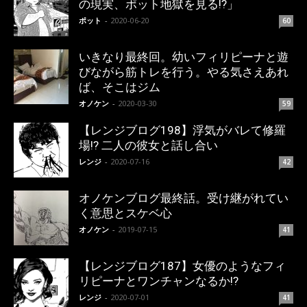
の現実、ポット地獄を見る!?」
ポット
-
2020-06-20
60
いきなり最終回。幼いフィリピーナと遊
びながら筋トレを行う。やる気さえあれ
ば、そこはジム
オノケン
-
2020-03-30
59
【レンジブログ198】浮気がバレて修羅
場!? 二人の彼女と話し合い
レンジ
-
2020-07-16
42
オノケンブログ最終話。受け継がれてい
く意思とスケベ心
オノケン
-
2019-07-15
41
【レンジブログ187】女優のようなフィ
リピーナとワンチャンなるか!?
レンジ
-
2020-07-01
41