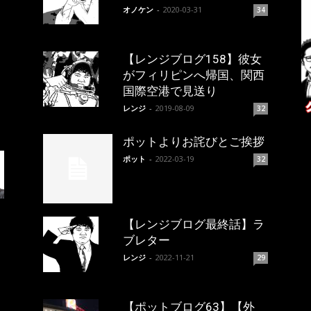
オノケン
-
2020-03-31
34
【レンジブログ158】彼女
がフィリピンへ帰国、関西
国際空港で見送り
レンジ
-
2019-08-09
32
ポットよりお詫びとご挨拶
ポット
-
2022-03-19
32
【レンジブログ最終話】ラ
ブレター
レンジ
-
2022-11-21
29
【ポットブログ63】【外