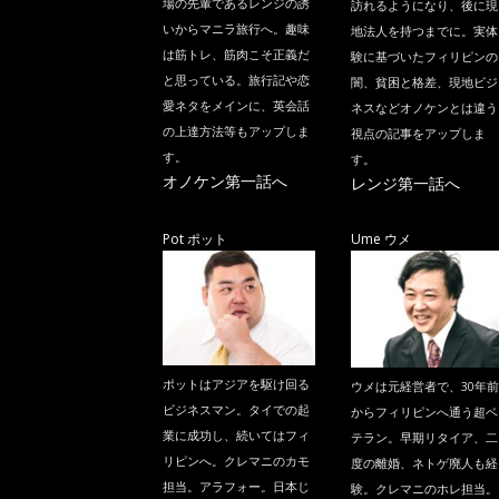
場の先輩であるレンジの誘
訪れるようになり、後に現
いからマニラ旅行へ。趣味
地法人を持つまでに。実体
は筋トレ、筋肉こそ正義だ
験に基づいたフィリピンの
と思っている。旅行記や恋
闇、貧困と格差、現地ビジ
愛ネタをメインに、英会話
ネスなどオノケンとは違う
の上達方法等もアップしま
視点の記事をアップしま
す。
す。
オノケン第一話へ
レンジ第一話へ
Pot ポット
Ume ウメ
ポットはアジアを駆け回る
ウメは元経営者で、30年前
ビジネスマン。タイでの起
からフィリピンへ通う超ベ
業に成功し、続いてはフィ
テラン。早期リタイア、二
リピンへ。クレマニのカモ
度の離婚、ネトゲ廃人も経
担当。アラフォー。日本じ
験。クレマニのホレ担当。