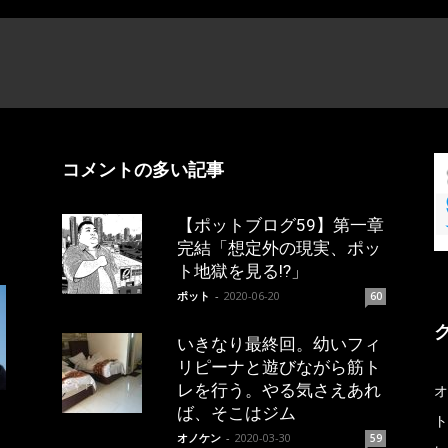
コメントの多い記事
【ポットブログ59】第一章
完結「想定外の現実、ポッ
ト地獄を見る!?」
ポット
-
2020-06-20
60
いきなり最終回。幼いフィ
リピーナと遊びながら筋ト
レを行う。やる気さえあれ
オ
ば、そこはジム
ト
オノケン
-
2020-03-30
59