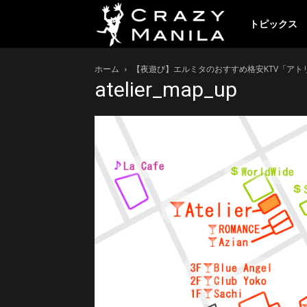
ク
トピックス
ホーム
【夜遊び】エルミタのおすすめ格安KTV「アトリエ 
レ
atelier_map_up
イ
ジ
ー
マ