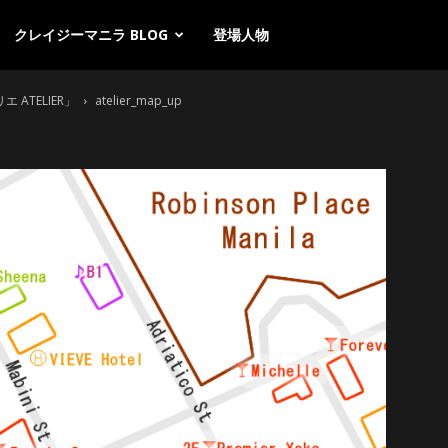
クレイジーマニラ BLOG
登場人物
ATELIER」
atelier_map_up