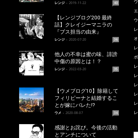
ウ
レンジ
-
2019-11-22
40
エ
【レンジブログ200 最終
ウ
話】クレイジーマニラの
レ
『ブス担当の由来』
オ
レンジ
-
2020-07-20
36
レ
他人の不幸は蜜の味、誹謗
ポ
中傷の原因とは！？
レ
レンジ
-
2022-03-20
35
レ
レ
【ウメブログ10】除籍して
レ
フィリピーナと結婚するこ
レ
とが嫁にバレた!?
レ
ウメ
-
2020-08-07
34
感謝とお詫び。今後の活動
とアンチについて