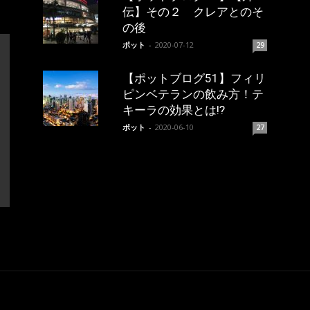
伝】その２ クレアとのそ
の後
ポット
-
2020-07-12
29
【ポットブログ51】フィリ
ピンベテランの飲み方！テ
キーラの効果とは!?
ポット
-
2020-06-10
27