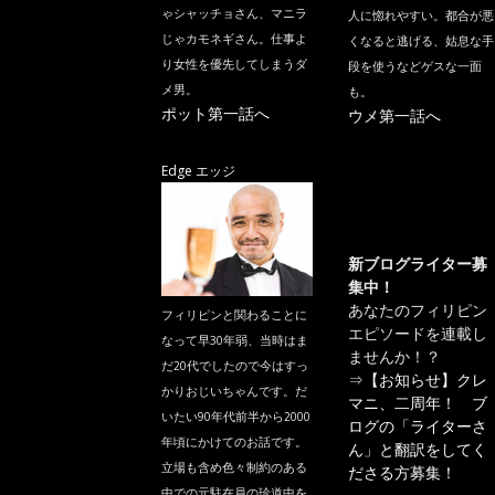
ゃシャッチョさん、マニラ
人に惚れやすい。都合が悪
じゃカモネギさん。仕事よ
くなると逃げる、姑息な手
り女性を優先してしまうダ
段を使うなどゲスな一面
メ男。
も。
ポット第一話へ
ウメ第一話へ
Edge エッジ
新ブログライター募
集中！
あなたのフィリピン
フィリピンと関わることに
エピソードを連載し
なって早30年弱、当時はま
ませんか！？
だ20代でしたので今はすっ
⇒
【お知らせ】クレ
かりおじいちゃんです。だ
マニ、二周年！ ブ
いたい90年代前半から2000
ログの「ライターさ
年頃にかけてのお話です。
ん」と翻訳をしてく
立場も含め色々制約のある
ださる方募集！
中での元駐在員の珍道中を