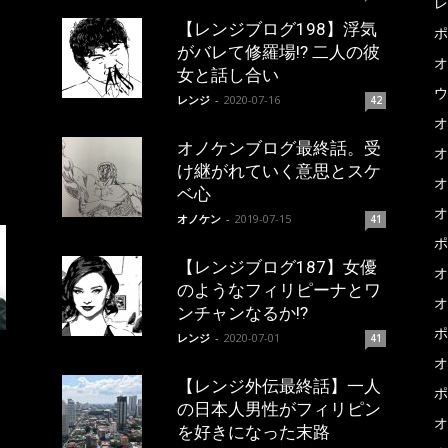
レ
【レンジブログ198】浮気
ポ
がバレて修羅場!? 二人の彼
オ
女と話し合い
ウ
レンジ
-
2020-07-16
42
オ
オノケンブログ最終話。受
オ
け継がれていく意思とスケ
オ
ベ心
オ
オノケン
-
2019-07-15
41
ポ
【レンジブログ187】女優
オ
のようなフィリピーナとワ
オ
ンチャンなるか!?
ポ
レンジ
-
2020-07-01
41
オ
【レンジ外伝最終話】一人
ポ
の日本人男性がフィリピン
オ
を好きになった末路