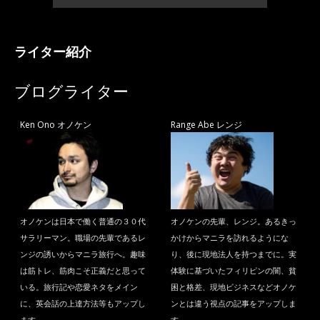
ライター紹介
ブログライター
Ken Ono オノケン
Range Abe レンジ
オノケンは日本で働く普通の３０代
オノケンの先輩、レンジ。あるきっ
サラリーマン。職場の先輩であるレ
かけからマニラを訪れるようにな
ンジの誘いからマニラ旅行へ。趣味
り、後に現地法人を持つまでに。実
は筋トレ、筋肉こそ正義だと思って
体験に基づいたフィリピンの闇、貧
いる。旅行記や恋愛ネタをメイン
困と格差、現地ビジネスなどオノケ
に、英会話の上達方法等もアップし
ンとは違う視点の記事をアップしま