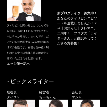
新ブログライター募集中！
あなたのフィリピンエピソ
ードを連載しませんか！？
フィリピンと関わることになって早
⇒
【お知らせ】クレマニ、
30年弱、当時はまだ20代でしたので
二周年！ ブログの「ライ
今はすっかりおじいちゃんです。だ
ターさん」と翻訳をしてく
いたい90年代前半から2000年頃にか
ださる方募集！
けてのお話です。立場も含め色々制
約のある中での元駐在員の珍道中を
見ていただけたらと思います。
エッジ第一話へ
トピックスライター
駐在員
経営者
会社員
ダイスケ
ちーちゃん
マシャ