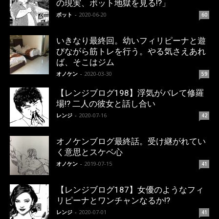
の現実、ポット地獄を見る!?」
ポット
-
2020-06-20
60
いきなり最終回。幼いフィリピーナと遊
びながら筋トレを行う。やる気さえあれ
ば、そこはジム
オノケン
-
2020-03-30
59
【レンジブログ198】浮気がバレて修羅
場!? 二人の彼女と話し合い
レンジ
-
2020-07-16
42
オノケンブログ最終話。受け継がれてい
く意思とスケベ心
オノケン
-
2019-07-15
41
【レンジブログ187】女優のようなフィ
リピーナとワンチャンなるか!?
レンジ
-
2020-07-01
41