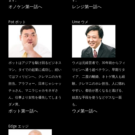
ます。
す。
オノケン第一話へ
レンジ第一話へ
Pot ポット
Ume ウメ
ポットはアジアを駆け回るビジネス
ウメは元経営者で、30年前からフィ
マン。タイでの起業に成功し、続い
リピンへ通う超ベテラン。早期リタ
てはフィリピンへ。クレマニのカモ
イア、二度の離婚、ネトゲ廃人も経
担当。アラフォー。日本じゃシャッ
験。クレマニのホレ担当。人に惚れ
チョさん、マニラじゃカモネギさ
やすい。都合が悪くなると逃げる、
ん。仕事より女性を優先してしまう
姑息な手段を使うなどゲスな一面
ダメ男。
も。
ポット第一話へ
ウメ第一話へ
Edge エッジ