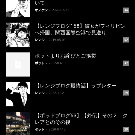
いて
オノケン
-
2020-03-31
34
【レンジブログ158】彼女がフィリピン
へ帰国、関西国際空港で見送り
レンジ
-
2019-08-09
32
ポットよりお詫びとご挨拶
ポット
-
2022-03-19
32
【レンジブログ最終話】ラブレター
レンジ
-
2022-11-21
29
【ポットブログ63】【外伝】その２ ク
レアとのその後
ポット
-
2020-07-12
29