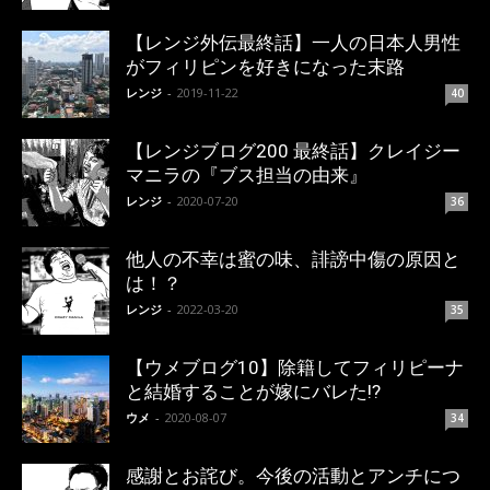
【レンジ外伝最終話】一人の日本人男性
がフィリピンを好きになった末路
レンジ
-
2019-11-22
40
【レンジブログ200 最終話】クレイジー
マニラの『ブス担当の由来』
レンジ
-
2020-07-20
36
他人の不幸は蜜の味、誹謗中傷の原因と
は！？
レンジ
-
2022-03-20
35
【ウメブログ10】除籍してフィリピーナ
と結婚することが嫁にバレた!?
ウメ
-
2020-08-07
34
感謝とお詫び。今後の活動とアンチにつ