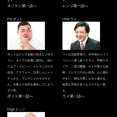
ます。
す。
オノケン第一話へ
レンジ第一話へ
Pot ポット
Ume ウメ
ポットはアジアを駆け回るビジネス
ウメは元経営者で、30年前からフィ
マン。タイでの起業に成功し、続い
リピンへ通う超ベテラン。早期リタ
てはフィリピンへ。クレマニのカモ
イア、二度の離婚、ネトゲ廃人も経
担当。アラフォー。日本じゃシャッ
験。クレマニのホレ担当。人に惚れ
チョさん、マニラじゃカモネギさ
やすい。都合が悪くなると逃げる、
ん。仕事より女性を優先してしまう
姑息な手段を使うなどゲスな一面
ダメ男。
も。
ポット第一話へ
ウメ第一話へ
Edge エッジ