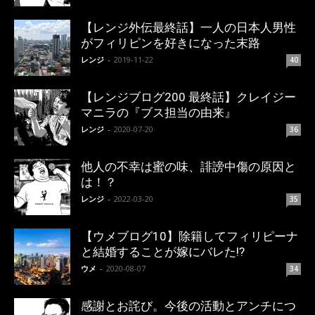
【レンジ外伝最終話】一人の日本人男性
がフィリピンを好きになった末路
レンジ
-
2019-11-22
40
【レンジブログ200 最終話】クレイジー
マニラの『ブス担当の由来』
レンジ
-
2020-07-20
36
他人の不幸は蜜の味、誹謗中傷の原因と
は！？
レンジ
-
2022-03-20
35
【ウメブログ10】除籍してフィリピーナ
と結婚することが嫁にバレた!?
ウメ
-
2020-08-07
34
感謝とお詫び。今後の活動とアンチにつ