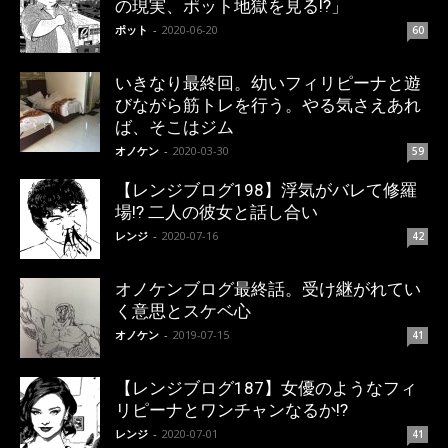
の現実、ポット地獄を見る!?」
ポット
-
2020-06-20
60
いきなり最終回。幼いフィリピーナと遊
びながら筋トレを行う。やる気さえあれ
ば、そこはジム
オノケン
-
2020-03-30
59
【レンジブログ198】浮気がバレて修羅
場!? 二人の彼女と話し合い
レンジ
-
2020-07-16
42
オノケンブログ最終話。受け継がれてい
く意思とスケベ心
オノケン
-
2019-07-15
41
【レンジブログ187】女優のようなフィ
リピーナとワンチャンなるか!?
レンジ
-
2020-07-01
41