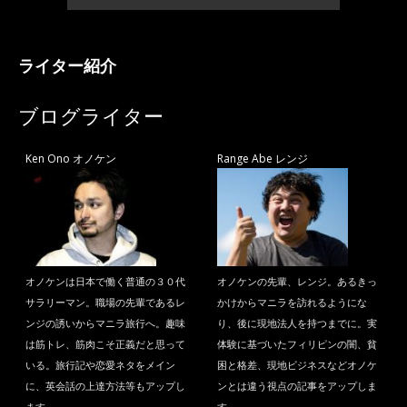
ライター紹介
ブログライター
Ken Ono オノケン
Range Abe レンジ
オノケンは日本で働く普通の３０代
オノケンの先輩、レンジ。あるきっ
サラリーマン。職場の先輩であるレ
かけからマニラを訪れるようにな
ンジの誘いからマニラ旅行へ。趣味
り、後に現地法人を持つまでに。実
は筋トレ、筋肉こそ正義だと思って
体験に基づいたフィリピンの闇、貧
いる。旅行記や恋愛ネタをメイン
困と格差、現地ビジネスなどオノケ
に、英会話の上達方法等もアップし
ンとは違う視点の記事をアップしま