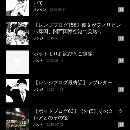
いて
オノケン
-
2020-03-31
34
【レンジブログ158】彼女がフィリピン
へ帰国、関西国際空港で見送り
レンジ
-
2019-08-09
32
ポットよりお詫びとご挨拶
ポット
-
2022-03-19
32
【レンジブログ最終話】ラブレター
レンジ
-
2022-11-21
29
【ポットブログ63】【外伝】その２ ク
レアとのその後
ポット
-
2020-07-12
29