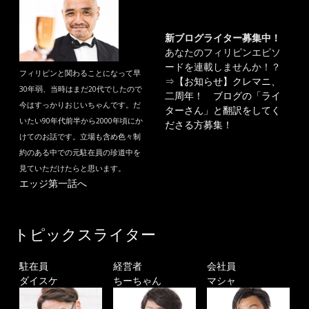
新ブログライター募集中！
あなたのフィリピンエピソ
ードを連載しませんか！？
フィリピンと関わることになって早
⇒
【お知らせ】クレマニ、
30年弱、当時はまだ20代でしたので
二周年！ ブログの「ライ
今はすっかりおじいちゃんです。だ
ターさん」と翻訳をしてく
いたい90年代前半から2000年頃にか
ださる方募集！
けてのお話です。立場も含め色々制
約のある中での元駐在員の珍道中を
見ていただけたらと思います。
エッジ第一話へ
トピックスライター
駐在員
経営者
会社員
ダイスケ
ちーちゃん
マシャ