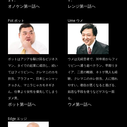
ます。
す。
オノケン第一話へ
レンジ第一話へ
Pot ポット
Ume ウメ
ポットはアジアを駆け回るビジネス
ウメは元経営者で、30年前からフィ
マン。タイでの起業に成功し、続い
リピンへ通う超ベテラン。早期リタ
てはフィリピンへ。クレマニのカモ
イア、二度の離婚、ネトゲ廃人も経
担当。アラフォー。日本じゃシャッ
験。クレマニのホレ担当。人に惚れ
チョさん、マニラじゃカモネギさ
やすい。都合が悪くなると逃げる、
ん。仕事より女性を優先してしまう
姑息な手段を使うなどゲスな一面
ダメ男。
も。
ポット第一話へ
ウメ第一話へ
Edge エッジ