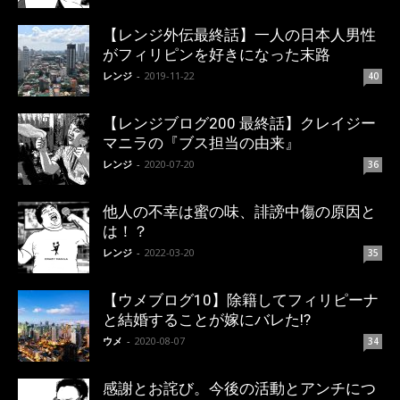
【レンジ外伝最終話】一人の日本人男性
がフィリピンを好きになった末路
レンジ
-
2019-11-22
40
【レンジブログ200 最終話】クレイジー
マニラの『ブス担当の由来』
レンジ
-
2020-07-20
36
他人の不幸は蜜の味、誹謗中傷の原因と
は！？
レンジ
-
2022-03-20
35
【ウメブログ10】除籍してフィリピーナ
と結婚することが嫁にバレた!?
ウメ
-
2020-08-07
34
感謝とお詫び。今後の活動とアンチにつ