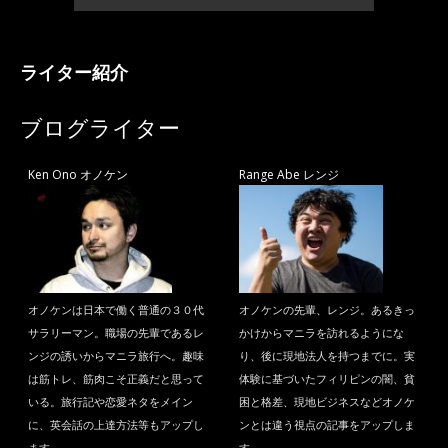
ライター紹介
ブログライター
Ken Ono オノケン
Range Abe レンジ
オノケンは日本で働く普通の３０代
オノケンの先輩、レンジ。あるきっ
サラリーマン。職場の先輩であるレ
かけからマニラを訪れるようにな
ンジの誘いからマニラ旅行へ。趣味
り、後に現地法人を持つまでに。実
は筋トレ、筋肉こそ正義だと思って
体験に基づいたフィリピンの闇、貧
いる。旅行記や恋愛ネタをメイン
困と格差、現地ビジネスなどオノケ
に、英会話の上達方法等もアップし
ンとは違う視点の記事をアップしま