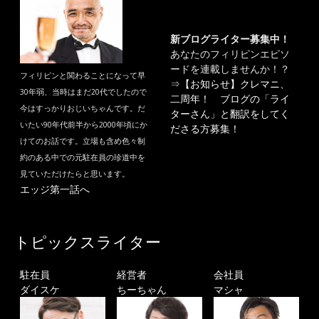
新ブログライター募集中！
あなたのフィリピンエピソ
ードを連載しませんか！？
フィリピンと関わることになって早
⇒
【お知らせ】クレマニ、
30年弱、当時はまだ20代でしたので
二周年！ ブログの「ライ
今はすっかりおじいちゃんです。だ
ターさん」と翻訳をしてく
いたい90年代前半から2000年頃にか
ださる方募集！
けてのお話です。立場も含め色々制
約のある中での元駐在員の珍道中を
見ていただけたらと思います。
エッジ第一話へ
トピックスライター
駐在員
経営者
会社員
ダイスケ
ちーちゃん
マシャ