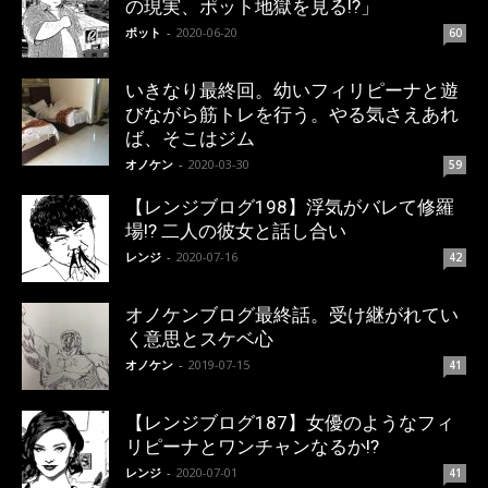
の現実、ポット地獄を見る!?」
ポット
-
2020-06-20
60
いきなり最終回。幼いフィリピーナと遊
びながら筋トレを行う。やる気さえあれ
ば、そこはジム
オノケン
-
2020-03-30
59
【レンジブログ198】浮気がバレて修羅
場!? 二人の彼女と話し合い
レンジ
-
2020-07-16
42
オノケンブログ最終話。受け継がれてい
く意思とスケベ心
オノケン
-
2019-07-15
41
【レンジブログ187】女優のようなフィ
リピーナとワンチャンなるか!?
レンジ
-
2020-07-01
41