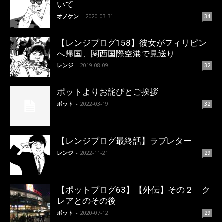
いて
オノケン
-
2020-03-31
34
【レンジブログ158】彼女がフィリピン
へ帰国、関西国際空港で見送り
レンジ
-
2019-08-09
32
ポットよりお詫びとご挨拶
ポット
-
2022-03-19
32
【レンジブログ最終話】ラブレター
レンジ
-
2022-11-21
29
【ポットブログ63】【外伝】その２ ク
レアとのその後
ポット
-
2020-07-12
29