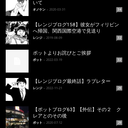
いて
オノケン
-
2020-03-31
34
【レンジブログ158】彼女がフィリピン
へ帰国、関西国際空港で見送り
レンジ
-
2019-08-09
32
ポットよりお詫びとご挨拶
ポット
-
2022-03-19
32
【レンジブログ最終話】ラブレター
レンジ
-
2022-11-21
29
【ポットブログ63】【外伝】その２ ク
レアとのその後
ポット
-
2020-07-12
29