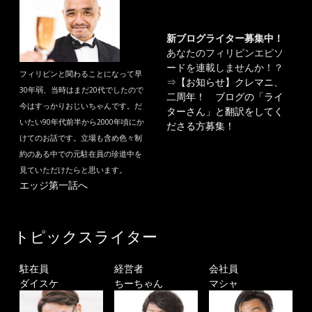
新ブログライター募集中！
あなたのフィリピンエピソ
ードを連載しませんか！？
フィリピンと関わることになって早
⇒
【お知らせ】クレマニ、
30年弱、当時はまだ20代でしたので
二周年！ ブログの「ライ
今はすっかりおじいちゃんです。だ
ターさん」と翻訳をしてく
いたい90年代前半から2000年頃にか
ださる方募集！
けてのお話です。立場も含め色々制
約のある中での元駐在員の珍道中を
見ていただけたらと思います。
エッジ第一話へ
トピックスライター
駐在員
経営者
会社員
ダイスケ
ちーちゃん
マシャ