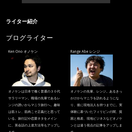
ライター紹介
ブログライター
Ken Ono オノケン
Range Abe レンジ
オノケンは日本で働く普通の３０代
オノケンの先輩、レンジ。あるきっ
サラリーマン。職場の先輩であるレ
かけからマニラを訪れるようにな
ンジの誘いからマニラ旅行へ。趣味
り、後に現地法人を持つまでに。実
は筋トレ、筋肉こそ正義だと思って
体験に基づいたフィリピンの闇、貧
いる。旅行記や恋愛ネタをメイン
困と格差、現地ビジネスなどオノケ
に、英会話の上達方法等もアップし
ンとは違う視点の記事をアップしま