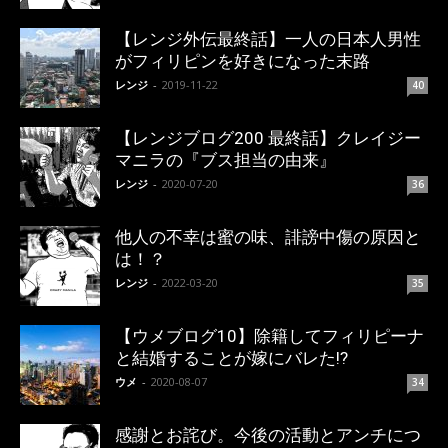
【レンジ外伝最終話】一人の日本人男性
がフィリピンを好きになった末路
レンジ
-
2019-11-22
40
【レンジブログ200 最終話】クレイジー
マニラの『ブス担当の由来』
レンジ
-
2020-07-20
36
他人の不幸は蜜の味、誹謗中傷の原因と
は！？
レンジ
-
2022-03-20
35
【ウメブログ10】除籍してフィリピーナ
と結婚することが嫁にバレた!?
ウメ
-
2020-08-07
34
感謝とお詫び。今後の活動とアンチにつ