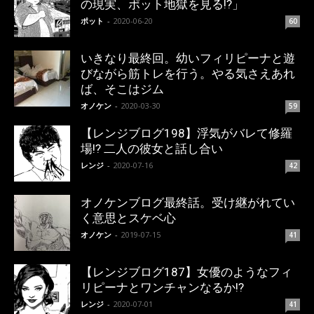
の現実、ポット地獄を見る!?」
ポット
-
2020-06-20
60
いきなり最終回。幼いフィリピーナと遊
びながら筋トレを行う。やる気さえあれ
ば、そこはジム
オノケン
-
2020-03-30
59
【レンジブログ198】浮気がバレて修羅
場!? 二人の彼女と話し合い
レンジ
-
2020-07-16
42
オノケンブログ最終話。受け継がれてい
く意思とスケベ心
オノケン
-
2019-07-15
41
【レンジブログ187】女優のようなフィ
リピーナとワンチャンなるか!?
レンジ
-
2020-07-01
41