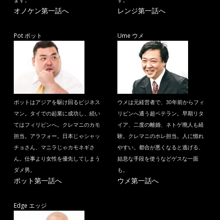
ます。
す。
オノケン第一話へ
レンジ第一話へ
Pot ポット
Ume ウメ
ポットはアジアを駆け回るビジネス
ウメは元経営者で、30年前からフィ
マン。タイでの起業に成功し、続い
リピンへ通う超ベテラン。早期リタ
てはフィリピンへ。クレマニのカモ
イア、二度の離婚、ネトゲ廃人も経
担当。アラフォー。日本じゃシャッ
験。クレマニのホレ担当。人に惚れ
チョさん、マニラじゃカモネギさ
やすい。都合が悪くなると逃げる、
ん。仕事より女性を優先してしまう
姑息な手段を使うなどゲスな一面
ダメ男。
も。
ポット第一話へ
ウメ第一話へ
Edge エッジ