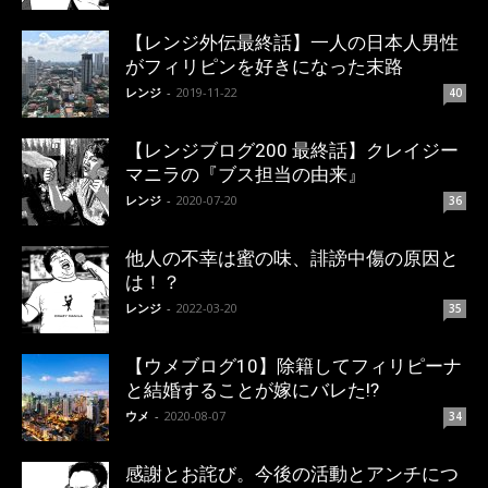
【レンジ外伝最終話】一人の日本人男性
がフィリピンを好きになった末路
レンジ
-
2019-11-22
40
【レンジブログ200 最終話】クレイジー
マニラの『ブス担当の由来』
レンジ
-
2020-07-20
36
他人の不幸は蜜の味、誹謗中傷の原因と
は！？
レンジ
-
2022-03-20
35
【ウメブログ10】除籍してフィリピーナ
と結婚することが嫁にバレた!?
ウメ
-
2020-08-07
34
感謝とお詫び。今後の活動とアンチにつ