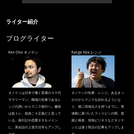
ライター紹介
ブログライター
Ken Ono オノケン
Range Abe レンジ
オノケンは日本で働く普通の３０代
オノケンの先輩、レンジ。あるきっ
サラリーマン。職場の先輩であるレ
かけからマニラを訪れるようにな
ンジの誘いからマニラ旅行へ。趣味
り、後に現地法人を持つまでに。実
は筋トレ、筋肉こそ正義だと思って
体験に基づいたフィリピンの闇、貧
いる。旅行記や恋愛ネタをメイン
困と格差、現地ビジネスなどオノケ
に、英会話の上達方法等もアップし
ンとは違う視点の記事をアップしま