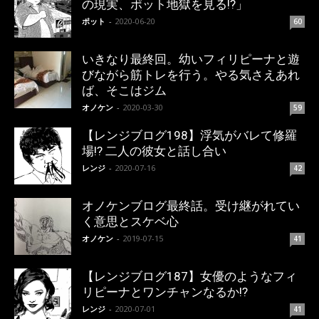
の現実、ポット地獄を見る!?」
ポット
-
2020-06-20
60
いきなり最終回。幼いフィリピーナと遊
びながら筋トレを行う。やる気さえあれ
ば、そこはジム
オノケン
-
2020-03-30
59
【レンジブログ198】浮気がバレて修羅
場!? 二人の彼女と話し合い
レンジ
-
2020-07-16
42
オノケンブログ最終話。受け継がれてい
く意思とスケベ心
オノケン
-
2019-07-15
41
【レンジブログ187】女優のようなフィ
リピーナとワンチャンなるか!?
レンジ
-
2020-07-01
41