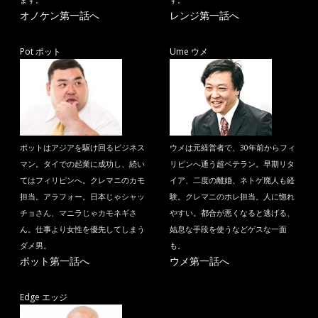
ます。
す。
オノケン第一話へ
レンジ第一話へ
Pot ポット
Ume ウメ
ポットはアジアを駆け回るビジネス
ウメは元経営者で、30年前からフィ
マン。タイでの起業に成功し、続い
リピンへ通う超ベテラン。早期リタ
てはフィリピンへ。クレマニのカモ
イア、二度の離婚、ネトゲ廃人も経
担当。アラフォー。日本じゃシャッ
験。クレマニのホレ担当。人に惚れ
チョさん、マニラじゃカモネギさ
やすい。都合が悪くなると逃げる、
ん。仕事より女性を優先してしまう
姑息な手段を使うなどゲスな一面
ダメ男。
も。
ポット第一話へ
ウメ第一話へ
Edge エッジ