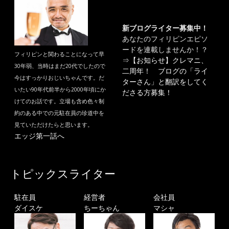
新ブログライター募集中！
あなたのフィリピンエピソ
ードを連載しませんか！？
フィリピンと関わることになって早
⇒
【お知らせ】クレマニ、
30年弱、当時はまだ20代でしたので
二周年！ ブログの「ライ
今はすっかりおじいちゃんです。だ
ターさん」と翻訳をしてく
いたい90年代前半から2000年頃にか
ださる方募集！
けてのお話です。立場も含め色々制
約のある中での元駐在員の珍道中を
見ていただけたらと思います。
エッジ第一話へ
トピックスライター
駐在員
経営者
会社員
ダイスケ
ちーちゃん
マシャ