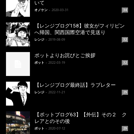
いて
オノケン
-
2020-03-31
34
【レンジブログ158】彼女がフィリピン
へ帰国、関西国際空港で見送り
レンジ
-
2019-08-09
32
ポットよりお詫びとご挨拶
ポット
-
2022-03-19
32
【レンジブログ最終話】ラブレター
レンジ
-
2022-11-21
29
【ポットブログ63】【外伝】その２ ク
レアとのその後
ポット
-
2020-07-12
29