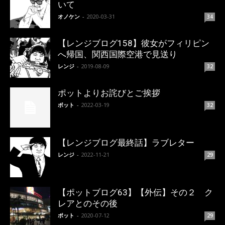
いて
オノケン
-
2020-03-31
34
【レンジブログ158】彼女がフィリピン
へ帰国、関西国際空港で見送り
レンジ
-
2019-08-09
32
ポットよりお詫びとご挨拶
ポット
-
2022-03-19
32
【レンジブログ最終話】ラブレター
レンジ
-
2022-11-21
29
【ポットブログ63】【外伝】その２ ク
レアとのその後
ポット
-
2020-07-12
29