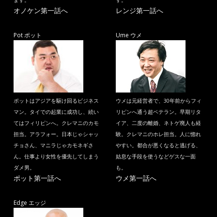
ます。
す。
オノケン第一話へ
レンジ第一話へ
Pot ポット
Ume ウメ
ポットはアジアを駆け回るビジネス
ウメは元経営者で、30年前からフィ
マン。タイでの起業に成功し、続い
リピンへ通う超ベテラン。早期リタ
てはフィリピンへ。クレマニのカモ
イア、二度の離婚、ネトゲ廃人も経
担当。アラフォー。日本じゃシャッ
験。クレマニのホレ担当。人に惚れ
チョさん、マニラじゃカモネギさ
やすい。都合が悪くなると逃げる、
ん。仕事より女性を優先してしまう
姑息な手段を使うなどゲスな一面
ダメ男。
も。
ポット第一話へ
ウメ第一話へ
Edge エッジ