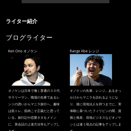
ライター紹介
ブログライター
Ken Ono オノケン
Range Abe レンジ
オノケンは日本で働く普通の３０代
オノケンの先輩、レンジ。あるきっ
サラリーマン。職場の先輩であるレ
かけからマニラを訪れるようにな
ンジの誘いからマニラ旅行へ。趣味
り、後に現地法人を持つまでに。実
は筋トレ、筋肉こそ正義だと思って
体験に基づいたフィリピンの闇、貧
いる。旅行記や恋愛ネタをメイン
困と格差、現地ビジネスなどオノケ
に、英会話の上達方法等もアップし
ンとは違う視点の記事をアップしま