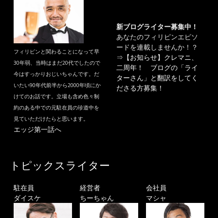
新ブログライター募集中！
あなたのフィリピンエピソ
ードを連載しませんか！？
フィリピンと関わることになって早
⇒
【お知らせ】クレマニ、
30年弱、当時はまだ20代でしたので
二周年！ ブログの「ライ
今はすっかりおじいちゃんです。だ
ターさん」と翻訳をしてく
いたい90年代前半から2000年頃にか
ださる方募集！
けてのお話です。立場も含め色々制
約のある中での元駐在員の珍道中を
見ていただけたらと思います。
エッジ第一話へ
トピックスライター
駐在員
経営者
会社員
ダイスケ
ちーちゃん
マシャ