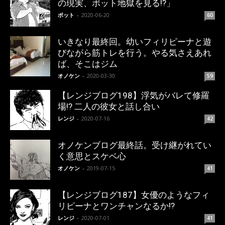
の現実、ポット地獄を見る!?」
ポット
-
2020-06-20
60
いきなり最終回。幼いフィリピーナと遊
びながら筋トレを行う。やる気さえあれ
ば、そこはジム
オノケン
-
2020-03-30
59
【レンジブログ198】浮気がバレて修羅
場!? 二人の彼女と話し合い
レンジ
-
2020-07-16
42
オノケンブログ最終話。受け継がれてい
く意思とスケベ心
オノケン
-
2019-07-15
41
【レンジブログ187】女優のようなフィ
リピーナとワンチャンなるか!?
レンジ
-
2020-07-01
41