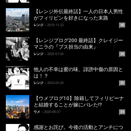
【レンジ外伝最終話】一人の日本人男性
がフィリピンを好きになった末路
レンジ
-
2019-11-22
40
【レンジブログ200 最終話】クレイジー
マニラの『ブス担当の由来』
レンジ
-
2020-07-20
36
他人の不幸は蜜の味、誹謗中傷の原因と
は！？
レンジ
-
2022-03-20
35
【ウメブログ10】除籍してフィリピーナ
と結婚することが嫁にバレた!?
ウメ
-
2020-08-07
34
感謝とお詫び。今後の活動とアンチにつ