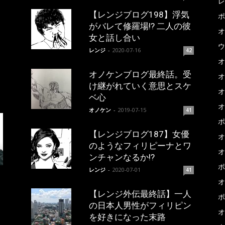
レ
【レンジブログ198】浮気
ポ
がバレて修羅場!? 二人の彼
オ
女と話し合い
ウ
レンジ
-
2020-07-16
42
オ
オノケンブログ最終話。受
オ
け継がれていく意思とスケ
オ
ベ心
オ
オノケン
-
2019-07-15
41
ポ
【レンジブログ187】女優
オ
のようなフィリピーナとワ
オ
ンチャンなるか!?
ポ
レンジ
-
2020-07-01
41
オ
【レンジ外伝最終話】一人
ポ
の日本人男性がフィリピン
オ
を好きになった末路