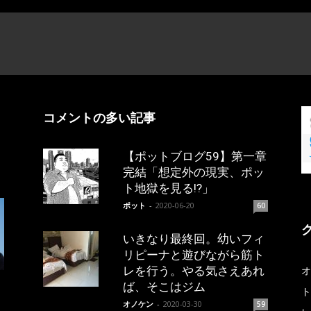
コメントの多い記事
【ポットブログ59】第一章
完結「想定外の現実、ポッ
ト地獄を見る!?」
ポット
-
2020-06-20
60
いきなり最終回。幼いフィ
リピーナと遊びながら筋ト
レを行う。やる気さえあれ
オ
ば、そこはジム
ト
オノケン
-
2020-03-30
59