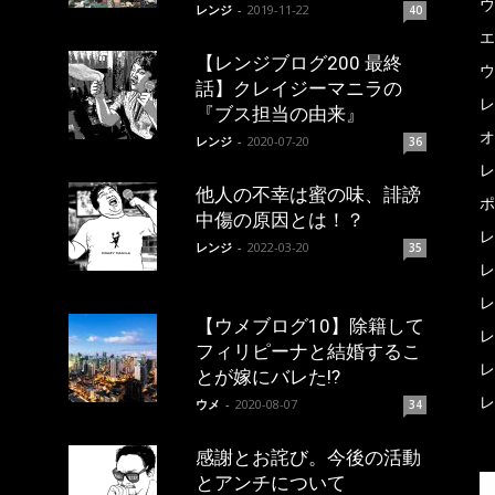
ウ
レンジ
-
2019-11-22
40
エ
【レンジブログ200 最終
ウ
話】クレイジーマニラの
レ
『ブス担当の由来』
オ
レンジ
-
2020-07-20
36
レ
他人の不幸は蜜の味、誹謗
ポ
中傷の原因とは！？
レ
レンジ
-
2022-03-20
35
レ
レ
【ウメブログ10】除籍して
レ
フィリピーナと結婚するこ
レ
とが嫁にバレた!?
レ
ウメ
-
2020-08-07
34
感謝とお詫び。今後の活動
とアンチについて