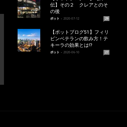
伝】その２ クレアとのそ
の後
ポット
-
2020-07-12
29
【ポットブログ51】フィリ
ピンベテランの飲み方！テ
キーラの効果とは!?
ポット
-
2020-06-10
27