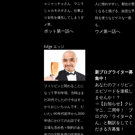
ゃシャッチョさん、マニラ
人に惚れやすい。都合が悪
じゃカモネギさん。仕事よ
くなると逃げる、姑息な手
り女性を優先してしまうダ
段を使うなどゲスな一面
メ男。
も。
ポット第一話へ
ウメ第一話へ
Edge エッジ
新ブログライター募
集中！
あなたのフィリピン
フィリピンと関わることに
エピソードを連載し
なって早30年弱、当時はま
ませんか！？
だ20代でしたので今はすっ
⇒
【お知らせ】クレ
かりおじいちゃんです。だ
マニ、二周年！ ブ
いたい90年代前半から2000
ログの「ライターさ
年頃にかけてのお話です。
ん」と翻訳をしてく
立場も含め色々制約のある
ださる方募集！
中での元駐在員の珍道中を