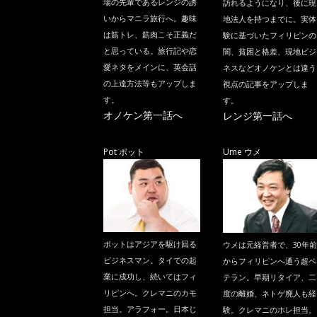
場の先輩であるレンジの誘
訪れるようになり、後に現
いからマニラ旅行へ。趣味
地法人を持つまでに。実体
は筋トレ、筋肉こそ正義だ
験に基づいたフィリピンの
と思っている。旅行記や恋
闇、貧困と格差、現地ビジ
愛ネタをメインに、英会話
ネスなどオノケンとは違う
の上達方法等もアップしま
視点の記事をアップしま
す。
す。
オノケン第一話へ
レンジ第一話へ
Pot ポット
Ume ウメ
ポットはアジアを駆け回る
ウメは元経営者で、30年前
ビジネスマン。タイでの起
からフィリピンへ通う超ベ
業に成功し、続いてはフィ
テラン。早期リタイア、二
リピンへ。クレマニのカモ
度の離婚、ネトゲ廃人も経
担当。アラフォー。日本じ
験。クレマニのホレ担当。