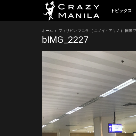
ク
トピックス
ホーム
フィリピン マニラ （ ニノイ・アキノ ） 国際
レ
bIMG_2227
イ
ジ
ー
マ