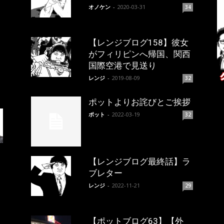
オノケン
-
2020-03-31
34
【レンジブログ158】彼女
がフィリピンへ帰国、関西
国際空港で見送り
レンジ
-
2019-08-09
32
ポットよりお詫びとご挨拶
ポット
-
2022-03-19
32
【レンジブログ最終話】ラ
ブレター
レンジ
-
2022-11-21
29
【ポットブログ63】【外