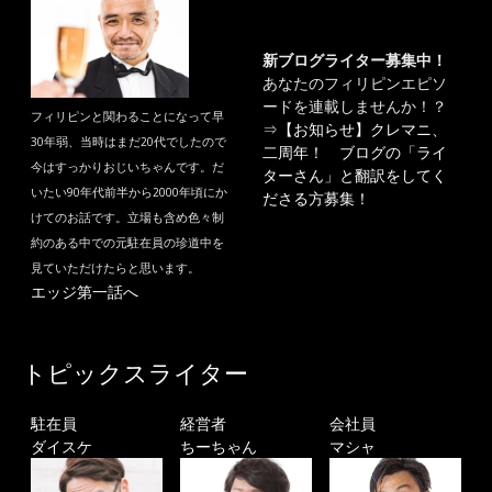
新ブログライター募集中！
あなたのフィリピンエピソ
ードを連載しませんか！？
フィリピンと関わることになって早
⇒
【お知らせ】クレマニ、
30年弱、当時はまだ20代でしたので
二周年！ ブログの「ライ
今はすっかりおじいちゃんです。だ
ターさん」と翻訳をしてく
いたい90年代前半から2000年頃にか
ださる方募集！
けてのお話です。立場も含め色々制
約のある中での元駐在員の珍道中を
見ていただけたらと思います。
エッジ第一話へ
トピックスライター
駐在員
経営者
会社員
ダイスケ
ちーちゃん
マシャ