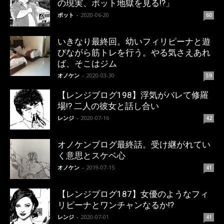
の現実、ポット地獄を見る!?」
ポット
-
2020-06-20
60
いきなり最終回。幼いフィリピーナと遊
びながら筋トレを行う。やる気さえあれ
ば、そこはジム
オノケン
-
2020-03-30
59
【レンジブログ198】浮気がバレて修羅
場!? 二人の彼女と話し合い
レンジ
-
2020-07-16
42
オノケンブログ最終話。受け継がれてい
く意思とスケベ心
オノケン
-
2019-07-15
41
【レンジブログ187】女優のようなフィ
リピーナとワンチャンなるか!?
レンジ
-
2020-07-01
41