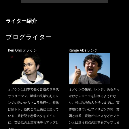
ライター紹介
ブログライター
Ken Ono オノケン
Range Abe レンジ
オノケンは日本で働く普通の３０代
オノケンの先輩、レンジ。あるきっ
サラリーマン。職場の先輩であるレ
かけからマニラを訪れるようにな
ンジの誘いからマニラ旅行へ。趣味
り、後に現地法人を持つまでに。実
は筋トレ、筋肉こそ正義だと思って
体験に基づいたフィリピンの闇、貧
いる。旅行記や恋愛ネタをメイン
困と格差、現地ビジネスなどオノケ
に、英会話の上達方法等もアップし
ンとは違う視点の記事をアップしま