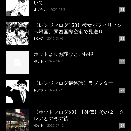
いて
オノケン
-
2020-03-31
34
【レンジブログ158】彼女がフィリピン
へ帰国、関西国際空港で見送り
レンジ
-
2019-08-09
32
ポットよりお詫びとご挨拶
ポット
-
2022-03-19
32
【レンジブログ最終話】ラブレター
レンジ
-
2022-11-21
29
【ポットブログ63】【外伝】その２ ク
レアとのその後
ポット
-
2020-07-12
29