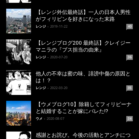
【レンジ外伝最終話】一人の日本人男性
がフィリピンを好きになった末路
レンジ
-
2019-11-22
40
【レンジブログ200 最終話】クレイジー
マニラの『ブス担当の由来』
レンジ
-
2020-07-20
36
他人の不幸は蜜の味、誹謗中傷の原因と
は！？
レンジ
-
2022-03-20
35
【ウメブログ10】除籍してフィリピーナ
と結婚することが嫁にバレた!?
ウメ
-
2020-08-07
34
感謝とお詫び。今後の活動とアンチにつ