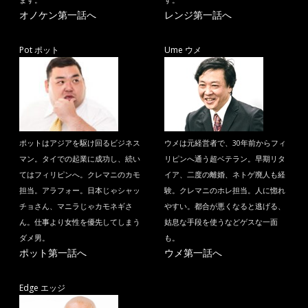
ます。
す。
オノケン第一話へ
レンジ第一話へ
Pot ポット
Ume ウメ
ポットはアジアを駆け回るビジネス
ウメは元経営者で、30年前からフィ
マン。タイでの起業に成功し、続い
リピンへ通う超ベテラン。早期リタ
てはフィリピンへ。クレマニのカモ
イア、二度の離婚、ネトゲ廃人も経
担当。アラフォー。日本じゃシャッ
験。クレマニのホレ担当。人に惚れ
チョさん、マニラじゃカモネギさ
やすい。都合が悪くなると逃げる、
ん。仕事より女性を優先してしまう
姑息な手段を使うなどゲスな一面
ダメ男。
も。
ポット第一話へ
ウメ第一話へ
Edge エッジ