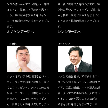
ンジの誘いからマニラ旅行へ。趣味
り、後に現地法人を持つまでに。実
は筋トレ、筋肉こそ正義だと思って
体験に基づいたフィリピンの闇、貧
いる。旅行記や恋愛ネタをメイン
困と格差、現地ビジネスなどオノケ
に、英会話の上達方法等もアップし
ンとは違う視点の記事をアップしま
ます。
す。
オノケン第一話へ
レンジ第一話へ
Pot ポット
Ume ウメ
ポットはアジアを駆け回るビジネス
ウメは元経営者で、30年前からフィ
マン。タイでの起業に成功し、続い
リピンへ通う超ベテラン。早期リタ
てはフィリピンへ。クレマニのカモ
イア、二度の離婚、ネトゲ廃人も経
担当。アラフォー。日本じゃシャッ
験。クレマニのホレ担当。人に惚れ
チョさん、マニラじゃカモネギさ
やすい。都合が悪くなると逃げる、
ん。仕事より女性を優先してしまう
姑息な手段を使うなどゲスな一面