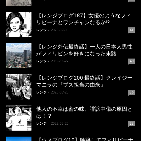
【レンジブログ187】女優のようなフィ
リピーナとワンチャンなるか!?
レンジ
-
2020-07-01
41
【レンジ外伝最終話】一人の日本人男性
がフィリピンを好きになった末路
レンジ
-
2019-11-22
40
【レンジブログ200 最終話】クレイジー
マニラの『ブス担当の由来』
レンジ
-
2020-07-20
36
他人の不幸は蜜の味、誹謗中傷の原因と
は！？
レンジ
-
2022-03-20
35
【ウメブログ10】除籍してフィリピーナ