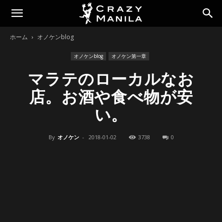
ホーム
オノケンblog
オノケンblog
オノケン第一章
マラテのローカルなお
店。お酒や食べ物が安
い。
By
オノケン
-
2018-01-02
3738
0