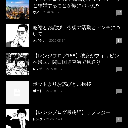
と結婚することが嫁にバレた!?
ウメ
-
2020-08-07
34
感謝とお詫び。今後の活動とアンチにつ
いて
オノケン
-
2020-03-31
34
【レンジブログ158】彼女がフィリピン
へ帰国、関西国際空港で見送り
レンジ
-
2019-08-09
32
ポットよりお詫びとご挨拶
ポット
-
2022-03-19
32
【レンジブログ最終話】ラブレター
レンジ
-
2022-11-21
29