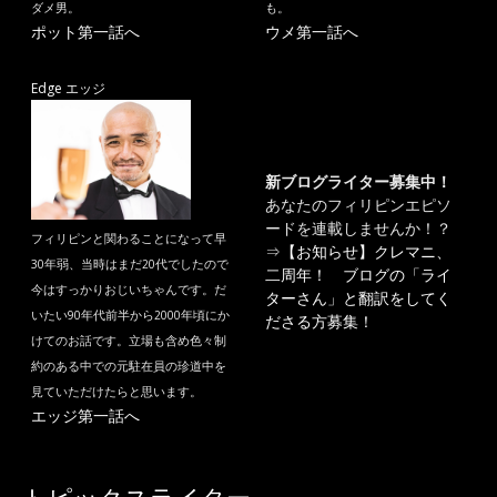
ダメ男。
も。
ポット第一話へ
ウメ第一話へ
Edge エッジ
新ブログライター募集中！
あなたのフィリピンエピソ
ードを連載しませんか！？
フィリピンと関わることになって早
⇒
【お知らせ】クレマニ、
30年弱、当時はまだ20代でしたので
二周年！ ブログの「ライ
今はすっかりおじいちゃんです。だ
ターさん」と翻訳をしてく
いたい90年代前半から2000年頃にか
ださる方募集！
けてのお話です。立場も含め色々制
約のある中での元駐在員の珍道中を
見ていただけたらと思います。
エッジ第一話へ