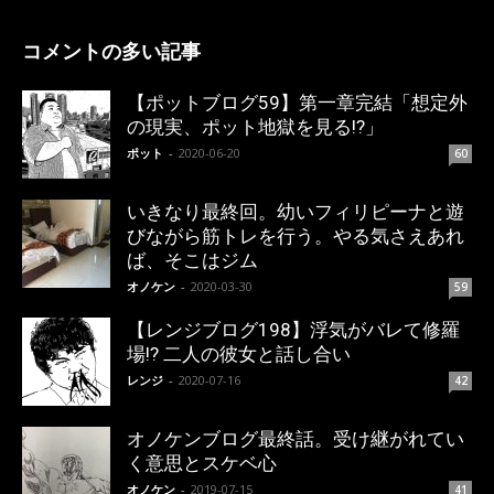
コメントの多い記事
【ポットブログ59】第一章完結「想定外
の現実、ポット地獄を見る!?」
ポット
-
2020-06-20
60
いきなり最終回。幼いフィリピーナと遊
びながら筋トレを行う。やる気さえあれ
ば、そこはジム
オノケン
-
2020-03-30
59
【レンジブログ198】浮気がバレて修羅
場!? 二人の彼女と話し合い
レンジ
-
2020-07-16
42
オノケンブログ最終話。受け継がれてい
く意思とスケベ心
オノケン
-
2019-07-15
41