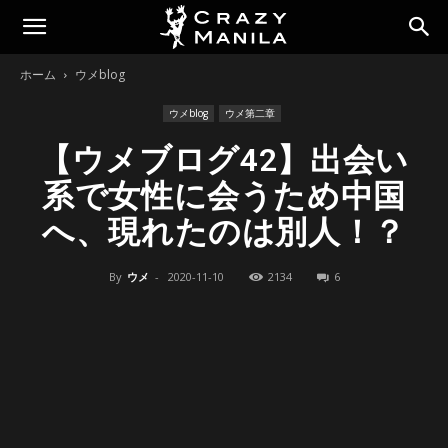
ホーム
ウメblog
ウメblog
ウメ第二章
【ウメブログ42】出会い
系で女性に会うため中国
へ、現れたのは別人！？
By
ウメ
-
2020-11-10
2134
6