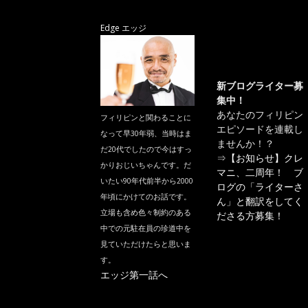
Edge エッジ
新ブログライター募
集中！
あなたのフィリピン
フィリピンと関わることに
エピソードを連載し
なって早30年弱、当時はま
ませんか！？
だ20代でしたので今はすっ
⇒
【お知らせ】クレ
かりおじいちゃんです。だ
マニ、二周年！ ブ
いたい90年代前半から2000
ログの「ライターさ
年頃にかけてのお話です。
ん」と翻訳をしてく
立場も含め色々制約のある
ださる方募集！
中での元駐在員の珍道中を
見ていただけたらと思いま
す。
エッジ第一話へ