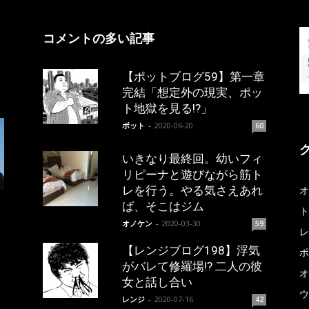
コメントの多い記事
【ポットブログ59】第一章
完結「想定外の現実、ポッ
ト地獄を見る!?」
ポット
-
2020-06-20
60
いきなり最終回。幼いフィ
リピーナと遊びながら筋ト
レを行う。やる気さえあれ
オ
ば、そこはジム
ト
オノケン
-
2020-03-30
59
レ
【レンジブログ198】浮気
ポ
がバレて修羅場!? 二人の彼
オ
女と話し合い
ウ
レンジ
-
2020-07-16
42