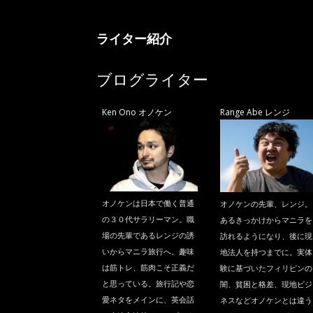
ニ
ライター紹介
ラ
ブログライター
Ken Ono オノケン
Range Abe レンジ
オノケンは日本で働く普通
オノケンの先輩、レンジ。
の３０代サラリーマン。職
あるきっかけからマニラを
場の先輩であるレンジの誘
訪れるようになり、後に現
いからマニラ旅行へ。趣味
地法人を持つまでに。実体
は筋トレ、筋肉こそ正義だ
験に基づいたフィリピンの
と思っている。旅行記や恋
闇、貧困と格差、現地ビジ
愛ネタをメインに、英会話
ネスなどオノケンとは違う