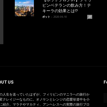
ピンベテランの飲み方！テ
キーラの効果とは!?
ポット
-
2020-06-10
27
OUT US
F
の人生を送っていたはずが、フィリピンのマニラへの旅行か
変クレイジーなものに。オノケンとレンジの恋愛珍道中を小
に紹介。マラテやマカティ、アンヘレスへの実際の旅行ブロ