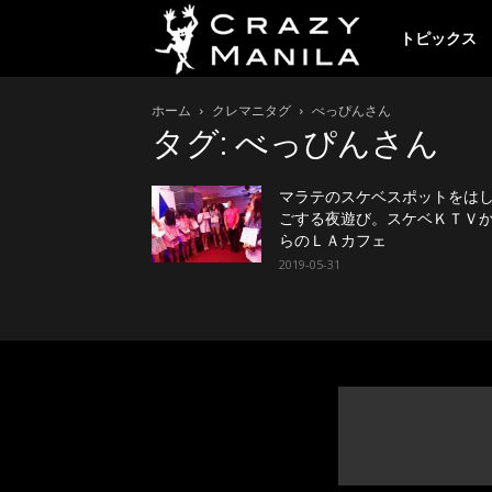
ク
トピックス
ホーム
クレマニタグ
べっぴんさん
レ
タグ: べっぴんさん
イ
マラテのスケベスポットをは
ごする夜遊び。スケベＫＴＶ
らのＬＡカフェ
2019-05-31
ジ
ー
マ