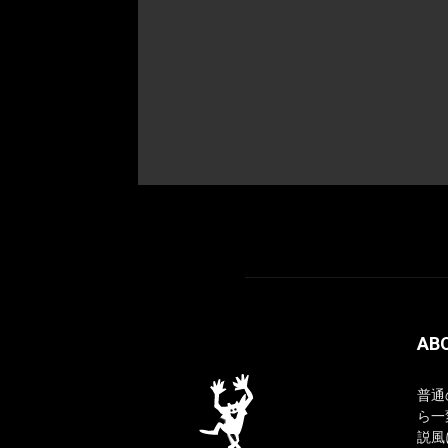
AB
普通
ら一
説風