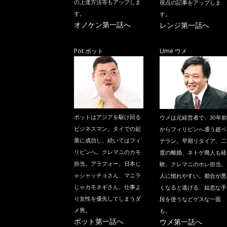
の上達方法等もアップしま
視点の記事をアップしま
す。
す。
オノケン第一話へ
レンジ第一話へ
Pot ポット
Ume ウメ
ポットはアジアを駆け回る
ウメは元経営者で、30年前
ビジネスマン。タイでの起
からフィリピンへ通う超ベ
業に成功し、続いてはフィ
テラン。早期リタイア、二
リピンへ。クレマニのカモ
度の離婚、ネトゲ廃人も経
担当。アラフォー。日本じ
験。クレマニのホレ担当。
ゃシャッチョさん、マニラ
人に惚れやすい。都合が悪
じゃカモネギさん。仕事よ
くなると逃げる、姑息な手
り女性を優先してしまうダ
段を使うなどゲスな一面
メ男。
も。
ポット第一話へ
ウメ第一話へ