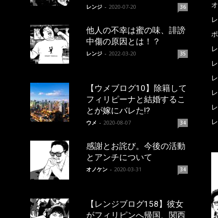
オ
レンジ
-
2020-07-20
36
レ
他人の不幸は蜜の味、誹謗
ポ
中傷の原因とは！？
レ
レンジ
-
2022-03-20
35
レ
レ
【ウメブログ10】除籍して
レ
フィリピーナと結婚するこ
レ
とが嫁にバレた!?
レ
ウメ
-
2020-08-07
34
感謝とお詫び。今後の活動
とアンチについて
オノケン
-
2020-03-31
34
【レンジブログ158】彼女
がフィリピンへ帰国、関西