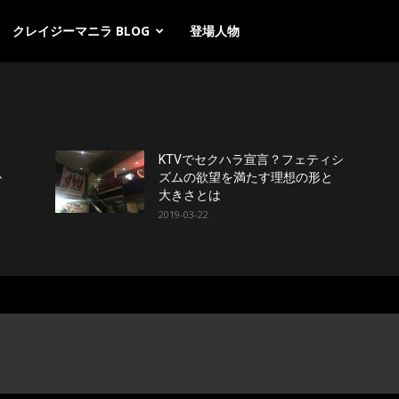
クレイジーマニラ BLOG
登場人物
し
KTVでセクハラ宣言？フェティシ
か
ズムの欲望を満たす理想の形と
大きさとは
2019-03-22