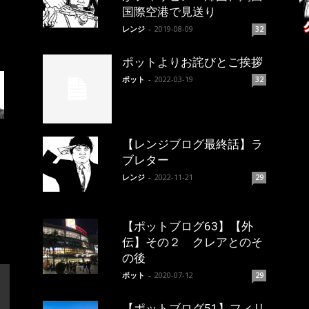
国際空港で見送り
レンジ
-
2019-08-09
32
ポットよりお詫びとご挨拶
ポット
-
2022-03-19
32
【レンジブログ最終話】ラ
ブレター
レンジ
-
2022-11-21
29
【ポットブログ63】【外
伝】その２ クレアとのそ
の後
ポット
-
2020-07-12
29
【ポットブログ51】フィリ