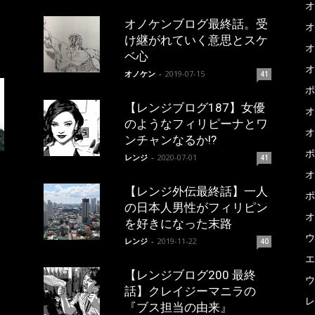
オ
オノケンブログ最終話。受
オ
け継がれていく意思とスケ
オ
ベ心
オ
オノケン
-
2019-07-15
41
ポ
【レンジブログ187】女優
オ
のようなフィリピーナとワ
オ
ンチャンなるか!?
ポ
レンジ
-
2020-07-01
41
オ
【レンジ外伝最終話】一人
ポ
の日本人男性がフィリピン
オ
を好きになった末路
ウ
レンジ
-
2019-11-22
40
エ
【レンジブログ200 最終
ウ
話】クレイジーマニラの
レ
『ブス担当の由来』