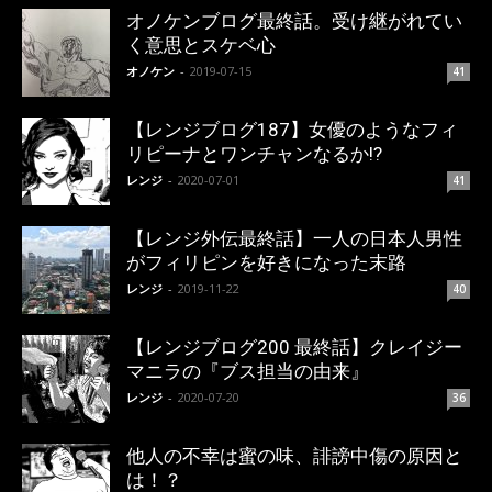
オノケンブログ最終話。受け継がれてい
く意思とスケベ心
オノケン
-
2019-07-15
41
【レンジブログ187】女優のようなフィ
リピーナとワンチャンなるか!?
レンジ
-
2020-07-01
41
【レンジ外伝最終話】一人の日本人男性
がフィリピンを好きになった末路
レンジ
-
2019-11-22
40
【レンジブログ200 最終話】クレイジー
マニラの『ブス担当の由来』
レンジ
-
2020-07-20
36
他人の不幸は蜜の味、誹謗中傷の原因と
は！？