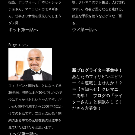
担当。アラフォー。日本じゃシャッ
験。クレマニのホレ担当。人に惚れ
チョさん、マニラじゃカモネギさ
やすい。都合が悪くなると逃げる、
ん。仕事より女性を優先してしまう
姑息な手段を使うなどゲスな一面
ダメ男。
も。
ポット第一話へ
ウメ第一話へ
Edge エッジ
新ブログライター募集中！
あなたのフィリピンエピソ
ードを連載しませんか！？
フィリピンと関わることになって早
⇒
【お知らせ】クレマニ、
30年弱、当時はまだ20代でしたので
二周年！ ブログの「ライ
今はすっかりおじいちゃんです。だ
ターさん」と翻訳をしてく
いたい90年代前半から2000年頃にか
ださる方募集！
けてのお話です。立場も含め色々制
約のある中での元駐在員の珍道中を
見ていただけたらと思います。
エッジ第一話へ