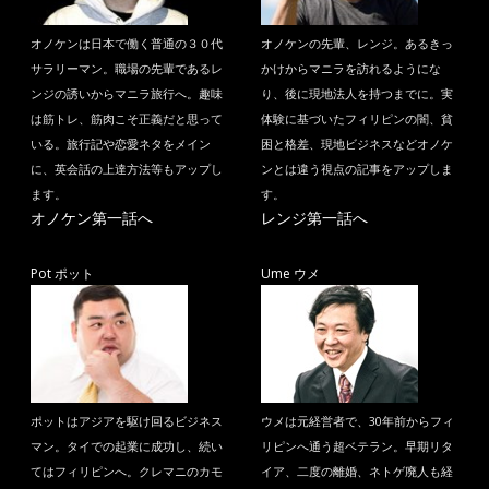
オノケンは日本で働く普通の３０代
オノケンの先輩、レンジ。あるきっ
サラリーマン。職場の先輩であるレ
かけからマニラを訪れるようにな
ンジの誘いからマニラ旅行へ。趣味
り、後に現地法人を持つまでに。実
は筋トレ、筋肉こそ正義だと思って
体験に基づいたフィリピンの闇、貧
いる。旅行記や恋愛ネタをメイン
困と格差、現地ビジネスなどオノケ
に、英会話の上達方法等もアップし
ンとは違う視点の記事をアップしま
ます。
す。
オノケン第一話へ
レンジ第一話へ
Pot ポット
Ume ウメ
ポットはアジアを駆け回るビジネス
ウメは元経営者で、30年前からフィ
マン。タイでの起業に成功し、続い
リピンへ通う超ベテラン。早期リタ
てはフィリピンへ。クレマニのカモ
イア、二度の離婚、ネトゲ廃人も経