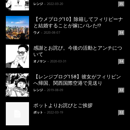
レンジ
-
2022-03-20
35
【ウメブログ10】除籍してフィリピーナ
と結婚することが嫁にバレた!?
ウメ
-
2020-08-07
34
感謝とお詫び。今後の活動とアンチにつ
いて
オノケン
-
2020-03-31
34
【レンジブログ158】彼女がフィリピン
へ帰国、関西国際空港で見送り
レンジ
-
2019-08-09
32
ポットよりお詫びとご挨拶
ポット
-
2022-03-19
32