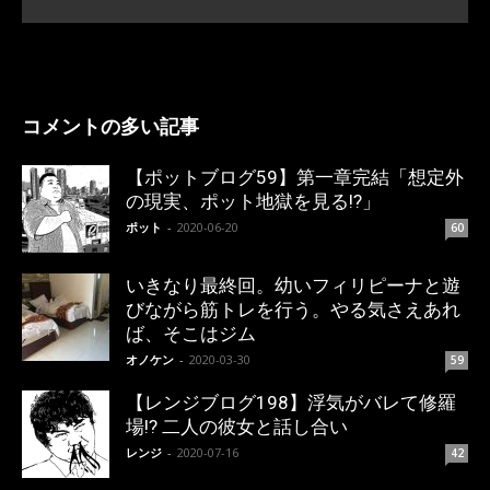
コメントの多い記事
【ポットブログ59】第一章完結「想定外
の現実、ポット地獄を見る!?」
ポット
-
2020-06-20
60
いきなり最終回。幼いフィリピーナと遊
びながら筋トレを行う。やる気さえあれ
ば、そこはジム
オノケン
-
2020-03-30
59
【レンジブログ198】浮気がバレて修羅
場!? 二人の彼女と話し合い
レンジ
-
2020-07-16
42